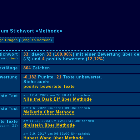
 zum Stichwort »Methode«
ige Fragen
| (
english version
)
tichwort
33
, davon
33
(
100,00%
) mit einer Bewertung über de
lgen
unten
)
(-3) und
4
positiv bewertete (
12,12%
)
extlänge
864
Zeichen
ewertung
-0,182
Punkte,
21
Texte unbewertet.
Siehe auch:
positiv bewertete Texte
rste Text
am 12.4. 2002 um 20:49:41 Uhr schrieb
Nils the Dark Elf über Methode
ste Text
am 1.6. 2026 um 11:31:09 Uhr schrieb
Melkerin über Methode
te Texte
am 11.11. 2003 um 12:23:31 Uhr schrieb
dreistein über Methode
esamt: 21)
am 6.9. 2017 um 06:33:09 Uhr schrieb
Hubert Wang über Methode