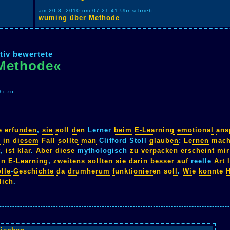
am 20.8. 2010 um 07:21:41 Uhr schrieb
wuming über Methode
tiv bewertete
»Methode«
hr zu
e
erfunden
,
sie
soll
den
Lerner
beim
E-Learning
emotional
ans
e
in
diesem
Fall
sollte
man
Clifford Stoll
glauben
:
Lernen
mach
t
,
ist
klar
.
Aber
diese
mythologisch
zu
verpacken
erscheint
mir
in
E-Learning
,
zweitens
sollten
sie
darin
besser
auf
reelle
Art
lle
-
Geschichte
da
drumherum
funktionieren
soll
.
Wie
konnte
H
lich
.