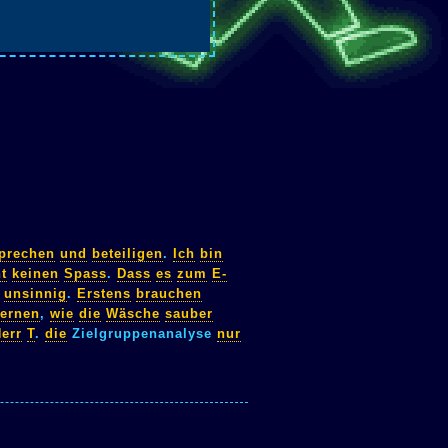
prechen
und
beteiligen
.
Ich
bin
t
keinen
Spass
.
Dass
es
zum
E-
unsinnig
.
Erstens
brauchen
lernen
,
wie
die
Wäsche
sauber
err
T
.
die
Zielgruppenanalyse
nur