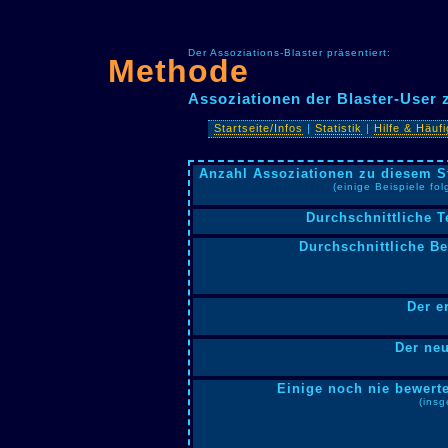
Der Assoziations-Blaster präsentiert:
Methode
Assoziationen der Blaster-User
Startseite/Infos
|
Statistik
|
Hilfe & Häuf
Anzahl Assoziationen zu diesem S
(einige Beispiele fo
Durchschnittliche T
Durchschnittliche B
Der e
Der neu
Einige noch nie bewerte
(insg