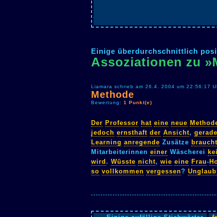
Einige überdurchschnittlich posi
Assoziationen zu 
Liamara schrieb am 26.4. 2004 um 22:56:17 U
Methode
Bewertung:
1 Punkt(e)
Der
Professor
hat
eine
neue
Method
jedoch
ernsthaft
der
Ansicht
,
gerad
Learning
anregende
Zusätze
brauch
Mitarbeiterinnen
einer
Wäscherei
ke
wird
.
Wüsste
nicht
,
wie
eine
Frau
-
Ho
so
vollkommen
vergessen
?
Unglaub