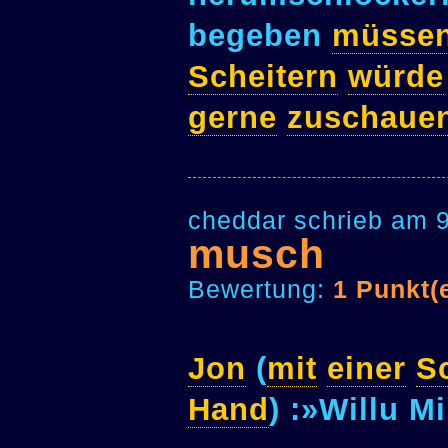
begeben
müsse
Scheitern
würde
gerne
zuschaue
cheddar schrieb am 9
musch
Bewertung:
1 Punkt(
Jon
(
mit
einer
S
Hand
) :»Willu Mi