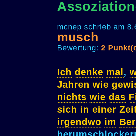
Assoziatio
mcnep schrieb am 8.
musch
Bewertung:
2 Punkt(
Ich
denke
mal
,
w
Jahren
wie
gewi
nichts
wie
das
F
sich
in
einer
Zei
irgendwo
im
Ber
herumschlocker