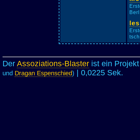
Erst
Berl
le
Erst
tsch
Der
Assoziations-Blaster
ist ein Projek
| 0,0225 Sek.
und
Dragan Espenschied
)