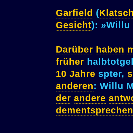
Garfield
(
Klatsch
Gesicht
): »Willu
Darüber
haben
früher
halbtotge
10
Jahre
spter,
s
anderen
: Willu M
der
andere
antwo
dementspreche