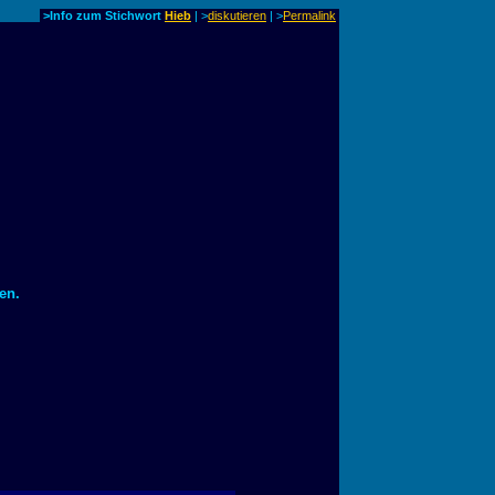
>Info zum Stichwort
Hieb
| >
diskutieren
|
>
Permalink
en.