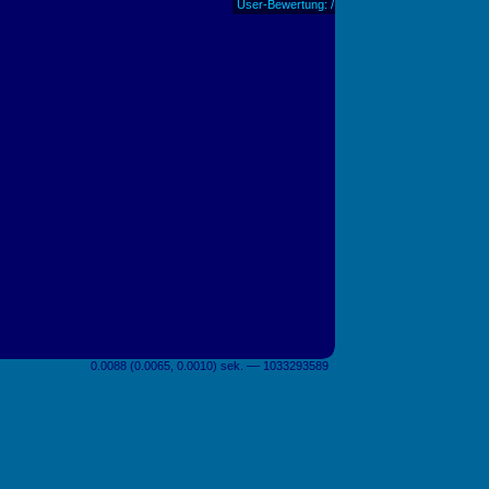
User-Bewertung: /
0.0088 (0.0065, 0.0010) sek. –– 1033293589