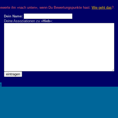
? Bewerte ihn »nach unten«, wenn Du Bewertungspunkte hast.
Wie geht das
?.
Dein Name:
Deine Assoziationen zu »
Hieb
«:
e