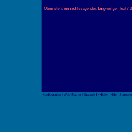
Oben steht ein nichtssagender, langweiliger Text
Konfiguration
|
Web-Blaster
|
Statistik
|
»Hieb«
|
Hilfe
|
Startseit