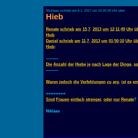
NIcklaas schrieb am 6.1. 2017 um 10:20:29 Uhr über
Hieb
Renate
schrieb
am
15
.
7
.
2013
um
12
:
11
:
49
Uhr
ü
Hieb
Daniel
schrieb
am
11
.
7
.
2013
um
01
:
50
:
10
Uhr
üb
Hieb
:
----------
Die
Anzahl
der
Hiebe
je
nach
Lage
der
Dinge
,
so
----------
Waren
jedoch
die
Verfehlungen
zu
arg
,
ist
es
em
========
Sind
Frauen
einfach
strenger
,
oder
nur
Renate
?
Niklaas