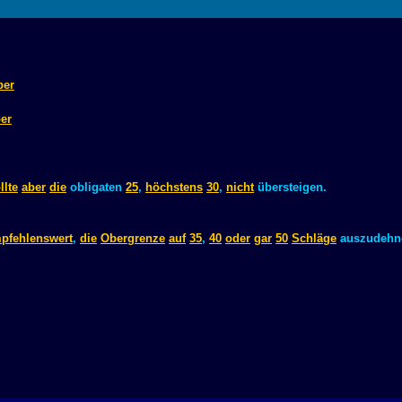
ber
er
llte
aber
die
obligaten
25
,
höchstens
30
,
nicht
übersteigen.
pfehlenswert
,
die
Obergrenze
auf
35
,
40
oder
gar
50
Schläge
auszudehn