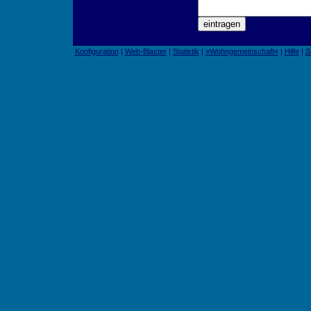
Konfiguration
|
Web-Blaster
|
Statistik
|
»Wohngemeinschaft«
|
Hilfe
|
S