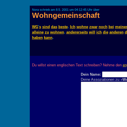
Nora schrieb am 8.5. 2001 um 04:12:45 Uhr über
Wohngemeinschaft
WG
'
s
sind
das
beste
.
Ich
wohne
zwar
noch
bei
meine
alleine
zu
wohnen
.
andererseits
will
ich
die
anderen
d
haben
kann
.
Du willst einen englischen Text schreiben? Nehme den
en
Dein Name:
Deine Assoziationen zu »
Wo