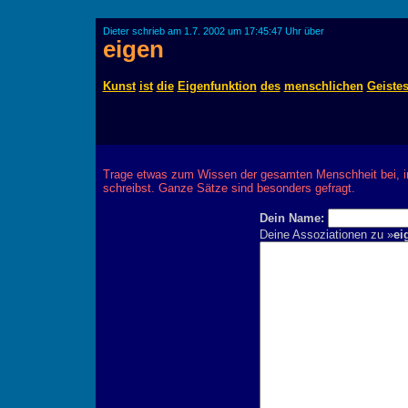
Dieter schrieb am 1.7. 2002 um 17:45:47 Uhr über
eigen
Kunst
ist
die
Eigenfunktion
des
menschlichen
Geiste
Trage etwas zum Wissen der gesamten Menschheit bei, 
schreibst. Ganze Sätze sind besonders gefragt.
Dein Name:
Deine Assoziationen zu »
ei