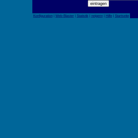
Konfiguration
|
Web-Blaster
|
Statistik
|
»eigen«
|
Hilfe
|
Startseite