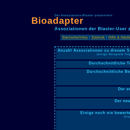
Der Assoziations-Blaster präsentiert:
Bioadapter
Assoziationen der Blaster-User 
Startseite/Infos
|
Statistik
|
Hilfe & Häuf
Anzahl Assoziationen zu diesem S
(einige Beispiele fo
Durchschnittliche T
Durchschnittliche B
Der e
Der neu
Einige noch nie bewerte
(in