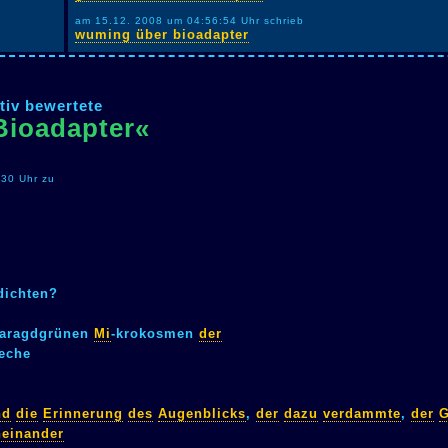
am 15.12. 2008 um 04:56:54 Uhr schrieb
wuming über bioadapter
tiv bewertete
Bioadapter«
:30 Uhr zu
dichten?
aragdgrünen
Mi
-krokosmen
der
eche
nd
die
Erinnerung
des
Augenblicks
,
der
dazu
verdammte
,
der
G
einander