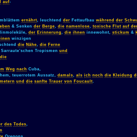
l
auf
-
mblättem
ernährt
, leuchtend
der
Fettaufbau
während
der
Schwa
eben
& Senken
der
Berge
,
die
namenlose
,
toxische
Flut
auf
de
linmoleküle,
der
Erinnerung
,
die
ihnen
innewohnt,
stickum
&
einen
winzigen
euchtend
die
Nähe
,
die
Ferne
Sarraute'schen Tropismen
und
die
em
Weg
nach
Cuba,
chem, teuerrotem Aussatz,
damals
,
als
ich
noch
die
Kleidung
d
imetern
und
die
sanfte
Trauer
von
Foucault
.
er
des
Todes
,
rn
te
Oregons,