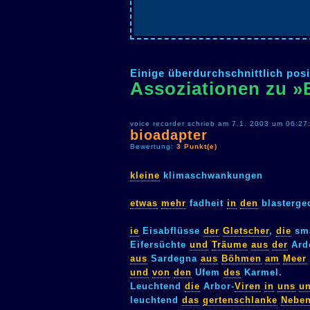
Einige überdurchschnittlich posi
Assoziationen zu »
voice recorder schrieb am 7.1. 2003 um 06:27
bioadapter
Bewertung:
3 Punkt(e)
kleine
klimaschwankungen
etwas
mehr
fadheit
in
den
blasterge
ie
Eisabflüsse
der
Gletscher
,
die
sm
Eifersüchte
und
Träume
aus
der
Ard
aus
Sardegna
aus
Böhmen
am
Meer
und
von
den
Ufem
des
Karmel.
Leuchtend
die
Arbor-
Viren
in
uns
u
leuchtend
das
gertenschlanke
Neben