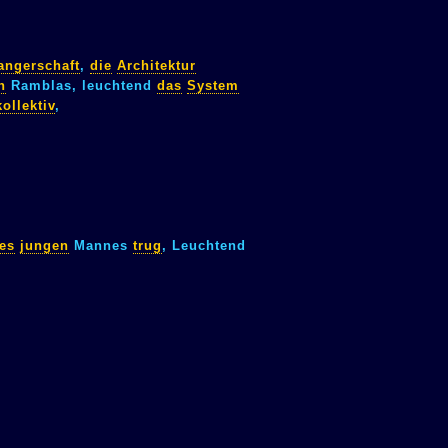
ngerschaft
,
die
Architektur
n
Ramblas, leuchtend
das
System
kollektiv
,
es
jungen
Mannes
trug
, Leuchtend