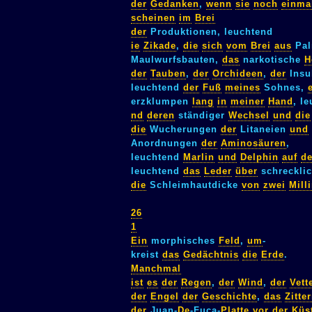
der
Gedanken
,
wenn
sie
noch
einma
scheinen
im
Brei
der
Produktionen, leuchtend
ie
Zikade
,
die
sich
vom
Brei
aus
Pal
Maulwurfsbauten,
das
narkotische
H
der
Tauben
,
der
Orchideen
,
der
Insu
leuchtend
der
Fuß
meines
Sohnes,
erzklumpen
lang
in
meiner
Hand
, l
nd
deren
ständiger
Wechsel
und
die
die
Wucherungen
der
Litaneien
und
Anordnungen
der
Aminosäuren
,
leuchtend
Marlin
und
Delphin
auf
d
leuchtend
das
Leder
über
schreckli
die
Schleimhautdicke
von
zwei
Mill
26
1
Ein
morphisches
Feld
,
um
-
kreist
das
Gedächtnis
die
Erde
.
Manchmal
ist
es
der
Regen
,
der
Wind
,
der
Vett
der
Engel
der
Geschichte
,
das
Zitte
der
Juan-
De
-Fuca-
Platte
vor
der
Küs