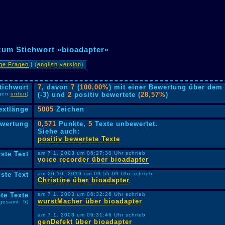
zum Stichwort »bioadapter«
ige Fragen
| (
english version
)
tichwort
7
, davon
7
(
100,00%
) mit einer Bewertung über dem 
lgen
unten
)
(-3) und
2
positiv bewertete (
28,57%
)
extlänge
5005
Zeichen
ewertung
0,571
Punkte,
5
Texte unbewertet.
Siehe auch:
positiv bewertete Texte
rste Text
am 7.1. 2003 um 06:27:30 Uhr schrieb
voice recorder über bioadapter
ste Text
am 29.10. 2019 um 09:55:09 Uhr schrieb
Christine über bioadapter
te Texte
am 7.1. 2003 um 06:32:26 Uhr schrieb
wurstMacher über bioadapter
sgesamt: 5)
am 7.1. 2003 um 06:31:46 Uhr schrieb
genDefekt über bioadapter