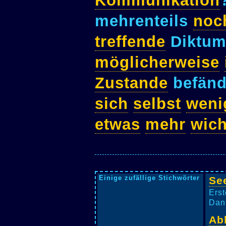
Kommunikation
mehrenteils
noc
treffende
Diktu
möglicherweise
Zustande
befän
sich
selbst
weni
etwas
mehr
wich
Einige zufällige Stichwörter
Se
Erst
Dani
Abl