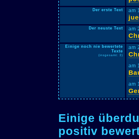
Der erste Text
am 
ju
Der neuste Text
am 
Ch
Einige noch nie bewertete
am 
Texte
Ch
(insgesamt: 3)
am 
Ba
am 
Ge
Einige überdu
positiv bewer