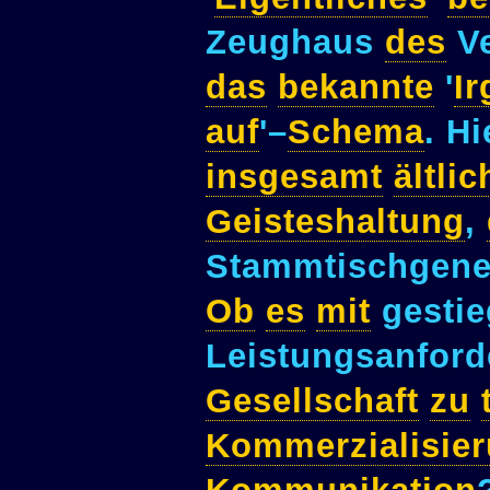
Zeughaus
des
Ve
das
bekannte
'
I
auf
'–
Schema
. H
insgesamt
ältlic
Geisteshaltung
,
Stammtischgene
Ob
es
mit
gesti
Leistungsanfor
Gesellschaft
zu
Kommerzialisie