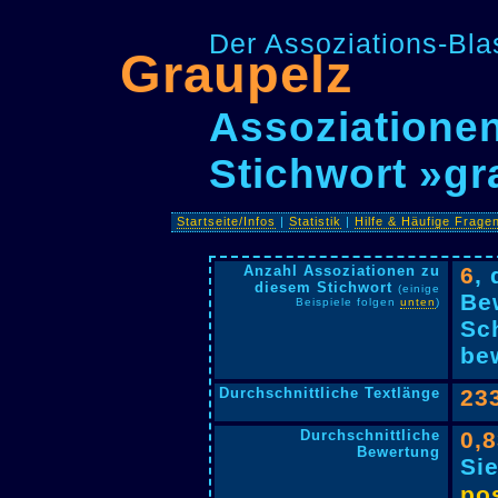
Der Assoziations-Blas
Graupelz
Assoziationen
Stichwort »gr
Startseite/Infos
|
Statistik
|
Hilfe & Häufige Frage
Anzahl Assoziationen zu
6
,
diesem Stichwort
(einige
Be
Beispiele folgen
unten
)
Sc
bew
Durchschnittliche Textlänge
23
Durchschnittliche
0,
Bewertung
Si
pos