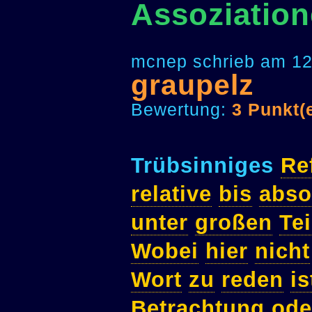
Assoziation
mcnep schrieb am 12
graupelz
Bewertung:
3 Punkt(
Trübsinniges
Re
relative
bis
abso
unter
großen
Tei
Wobei
hier
nicht
Wort
zu
reden
is
Betrachtung
ode