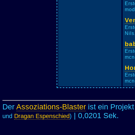
Erst
mod,
Ven
Erst
Nils
ba
Erst
mcne
Ho
Erst
mcne
Der
Assoziations-Blaster
ist ein Projek
| 0,0201 Sek.
und
Dragan Espenschied
)