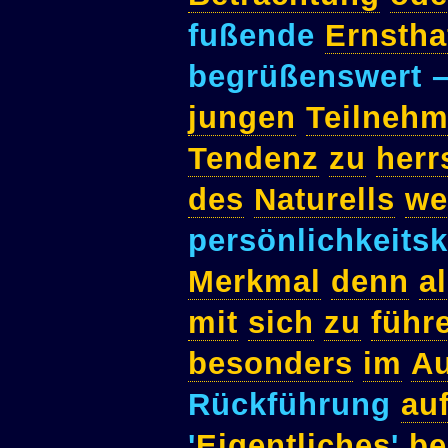
fußende
Ernstha
begrüßenswert 
jungen
Teilnehm
Tendenz
zu
herr
des
Naturells
we
persönlichkeits
Merkmal
denn
a
mit
sich
zu
führ
besonders
im
Au
Rückführung
au
'
Eigentliches
'
be