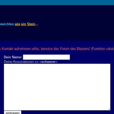
ewichtes
wie
ein
Stein
...
Kontakt aufnehmen willst, benutze das Forum des Blasters! (Funktion »disk
Dein Name:
Deine Assoziationen zu »
schwerer
«: