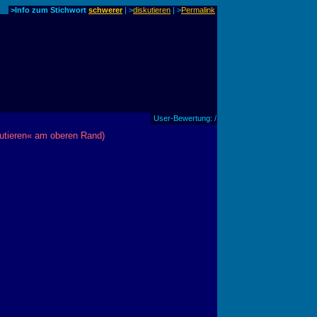
>Info zum Stichwort
schwerer
| >
diskutieren
|
>
Permalink
User-Bewertung: /
utieren« am oberen Rand)