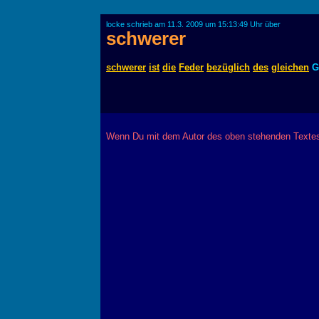
locke schrieb am 11.3. 2009 um 15:13:49 Uhr über
schwerer
schwerer
ist
die
Feder
bezüglich
des
gleichen
G
Wenn Du mit dem Autor des oben stehenden Textes 