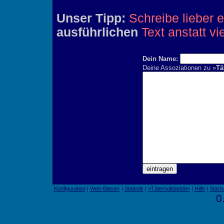
Unser Tipp:
Schreibe lieber 
ausführlichen
Text anstatt vi
Dein Name:
Deine Assoziationen zu »
Tä
Konfiguration
|
Web-Blaster
|
Statistik
|
»Tätersolidarität«
|
Hilfe
|
Starts
0