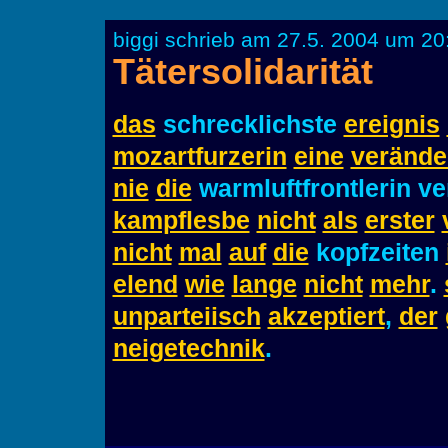
biggi schrieb am 27.5. 2004 um 20
Tätersolidarität
das
schrecklichste
ereignis
mozartfurzerin
eine
verände
nie
die
warmluftfrontlerin ve
kampflesbe
nicht
als
erster
nicht
mal
auf
die
kopfzeiten
elend
wie
lange
nicht
mehr
.
unparteiisch
akzeptiert
,
der
neigetechnik
.