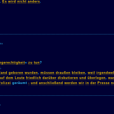
.
Es
wird
nicht
anders
.
 zu
ngerechtigkeit
«
zu
tun
?
r
.
land
geboren
wurden
,
müssen
draußen
bleiben
,
weil
irgendwe
auf
dem
Leute
friedlich
darüber
diskutieren
und
überlegen
,
wa
Polizei
geräumt
-
und
anschließend
werden
wir
in
der
Presse
n
u