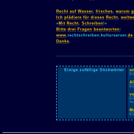
Recht
auf
Wasser
,
frisches
,
warum
g
Ich
plädiere
für
dieses
Recht
,
weltwe
»
Mit
Recht
.
Schreiben
!«
Bitte
drei
Fragen
beantworten
:
www
.rechtschreiben.kulturserver.
de
Danke
.
Einige zufällige Stichwörter
u
Er
Al
Er
vo
Er
Te
M
Er