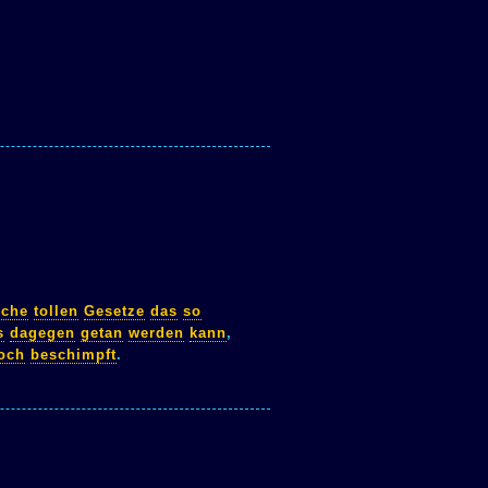
lche
tollen
Gesetze
das
so
s
dagegen
getan
werden
kann
,
och
beschimpft
.