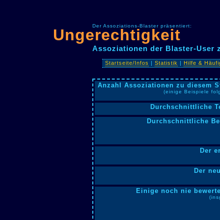
Der Assoziations-Blaster präsentiert:
Ungerechtigkeit
Assoziationen der Blaster-User 
Startseite/Infos
|
Statistik
|
Hilfe & Häuf
Anzahl Assoziationen zu diesem S
(einige Beispiele fo
Durchschnittliche T
Durchschnittliche B
Der e
Der neu
Einige noch nie bewerte
(in