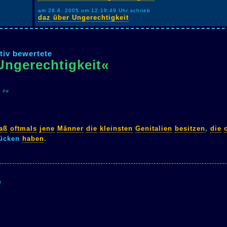
am 28.8. 2005 um 12:19:49 Uhr schrieb
daz über Ungerechtigkeit
tiv bewertete
Ungerechtigkeit«
 zu
aß
oftmals
jene
Männer
die
kleinsten
Genitalien
besitzen
,
die
ücken
haben
.
u