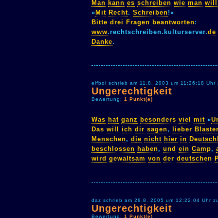
Man
kann
es
schreiben
wie
man
will
»
Mit
Recht
.
Schreiben
!«
Bitte
drei
Fragen
beantworten
:
www
.rechtschreiben.kulturserver.
de
Danke
.
elfboi schrieb am 11.8. 2003 um 11:26:18 Uhr
Ungerechtigkeit
Bewertung:
1 Punkt(e)
Was
hat
ganz
besonders
viel
mit
»
U
Das
will
ich
dir
sagen
,
lieber
Blaste
Menschen
,
die
nicht
hier
in
Deutsch
beschlossen
haben
,
und
ein
Camp
,
wird
gewaltsam
von
der
deutschen
daz schrieb am 28.8. 2005 um 12:22:04 Uhr z
Ungerechtigkeit
Bewertung:
1 Punkt(e)