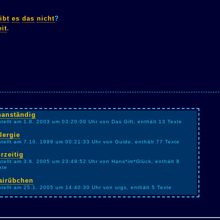
ibt
es
das
nicht
?
it
.
nanständig
stellt am 1.8. 2003 um 03:20:00 Uhr von Das Gift, enthält 13 Texte
lergie
stellt am 7.10. 1999 um 00:21:33 Uhr von Guido, enthält 77 Texte
rzeitig
stellt am 3.6. 2005 um 23:49:52 Uhr von Hans*im*Glück, enthält 8
xte
airübchen
stellt am 25.1. 2005 um 14:40:30 Uhr von urgs, enthält 5 Texte