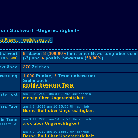
zum Stichwort »Ungerechtigkeit«
ige Fragen
| (
english version
)
tichwort
8
, davon
8
(
100,00%
) mit einer Bewertung über dem 
lgen
unten
)
(-3) und
4
positiv bewertete (
50,00%
)
extlänge
276
Zeichen
ewertung
1,000
Punkte,
3
Texte unbewertet.
Siehe auch:
positiv bewertete Texte
rste Text
am 11.8. 2003 um 01:23:03 Uhr schrieb
mcnep über Ungerechtigkeit
ste Text
am 3.7. 2017 um 10:15:50 Uhr schrieb
Bernd Bull über Ungerechtigkeit
te Texte
am 9.11. 2008 um 14:07:57 Uhr schrieb
alex über Ungerechtigkeit
sgesamt: 3)
am 3.7. 2017 um 10:15:50 Uhr schrieb
Bernd Bull über Ungerechtigkeit