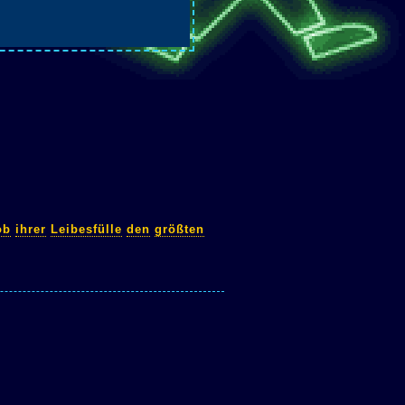
ob
ihrer
Leibesfülle
den
größten