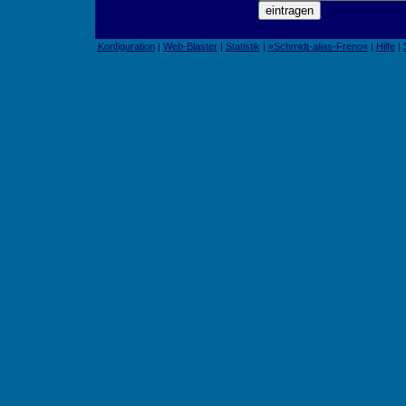
Konfiguration
|
Web-Blaster
|
Statistik
|
»Schmidt-alias-Freno«
|
Hilfe
|