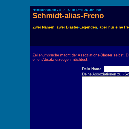
Heini schrieb am 7.5. 2015 um 18:41:36 Uhr über
Schmidt-alias-Freno
Zwei
Namen
,
zwei
Blaster
-
Legenden
,
aber
nur
eine
Pe
Zeilenumbrüche macht der Assoziations-Blaster selbst, D
einen Absatz erzeugen möchtest.
Dein Name:
Deine Assoziationen zu »
Sc