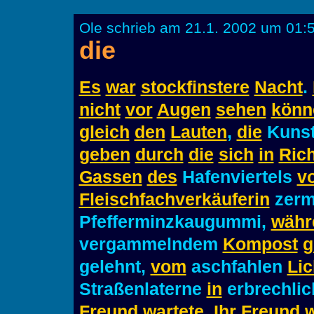
Ole schrieb am 21.1. 2002 um 01:
die
Es
war
stockfinstere
Nacht
.
nicht
vor
Augen
sehen
könn
gleich
den
Lauten
,
die
Kunst
geben
durch
die
sich
in
Ric
Gassen
des
Hafenviertels
v
Fleischfachverkäuferin
zerm
Pfefferminzkaugummi,
währ
vergammelndem
Kompost
g
gelehnt,
vom
aschfahlen
Lic
Straßenlaterne
in
erbrechlic
Freund
wartete
.
Ihr
Freund