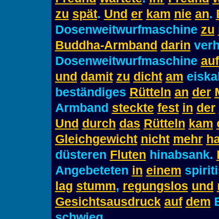
zu
spät
.
Und
er
kam
nie
an
.
Dosenweitwurfmaschine
zu
Buddha-Armband
darin
verh
Dosenweitwurfmaschine
auf
und
damit
zu
dicht
am
eiska
beständiges
Rütteln
an
der
Armband
steckte
fest
in
der
Und
durch
das
Rütteln
kam
Gleichgewicht
nicht
mehr
ha
düsteren
Fluten
hinabsank.
Angebeteten
in
einem
spirit
lag
stumm
,
regungslos
und
Gesichtsausdruck
auf
dem
B
schwieg.