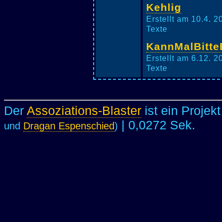
Kehlig
Erstellt am 10.4. 2
Texte
KannMalBitte
Erstellt am 6.12. 2
Texte
Der
Assoziations-Blaster
ist ein Projek
| 0,0272 Sek.
und
Dragan Espenschied
)