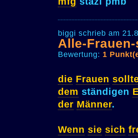
mfg
stazi pmb
biggi schrieb am 21.
Alle-Frauen
Bewertung:
1 Punkt(
die
Frauen
sollt
dem
ständigen
E
der
Männer
.
Wenn
sie
sich
fr