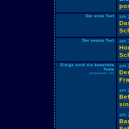
pos
Der erste Text
am 
Das
Sc
Der neuste Text
am 
Hor
Sc
Einige noch nie bewertete
am 
Texte
De
(insgesamt: 24)
Fr
am 
Bet
si
am 
Ba
Sc