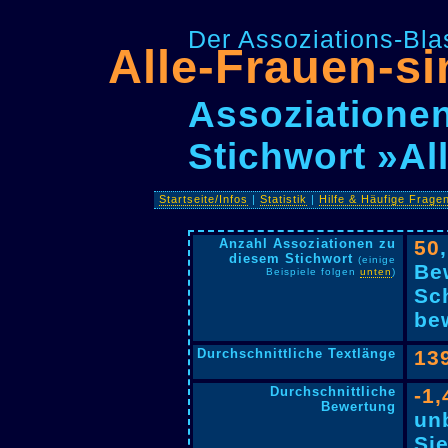
Der Assoziations-Blas
Alle-Frauen-s
Assoziationen
Stichwort »A
Startseite/Infos
|
Statistik
|
Hilfe & Häufige Frage
Anzahl Assoziationen zu
50
diesem Stichwort
(einige
Be
Beispiele folgen
unten
)
Sc
bew
Durchschnittliche Textlänge
13
Durchschnittliche
-1,
Bewertung
un
Si