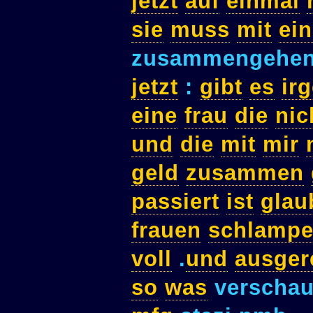
jetzt
auf
einmal
sie
muss
mit
ei
zusammengehe
jetzt
:
gibt
es
ir
eine
frau
die
nic
und
die
mit
mir
geld
zusammen
passiert
ist
glau
frauen
schlamp
voll
.
und
ausger
so
was
verschau