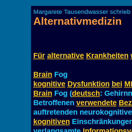
Margarete Tausendwasser schrieb 
Alternativmedizin
Für
alternative
Krankheiten
Brain
Fog
kognitive
Dysfunktion
bei
M
Brain
Fog (
deutsch
: Gehirn
Betroffenen
verwendete
Bez
auftretenden neurokognitiv
kognitiven
Einschränkunge
verlangsamte
Informationsv