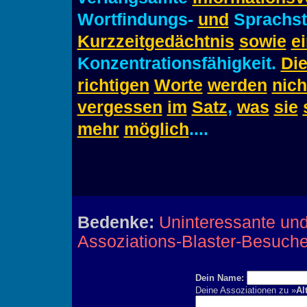
Wortfindungs-
und
Sprachst
Kurzzeitgedächtnis
sowie
e
Konzentrationsfähigkeit.
Di
richtigen
Worte
werden
nich
vergessen
im
Satz
,
was
sie
mehr
möglich
....
Bedenke:
Uninteressante und
Assoziations-Blaster-Besuch
Dein Name:
Deine Assoziationen zu »
Al