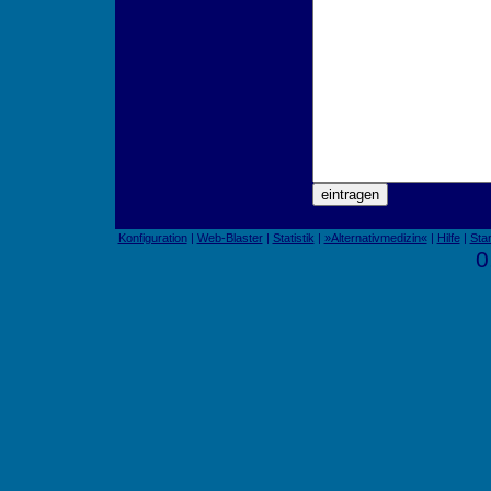
Konfiguration
|
Web-Blaster
|
Statistik
|
»Alternativmedizin«
|
Hilfe
|
Star
0