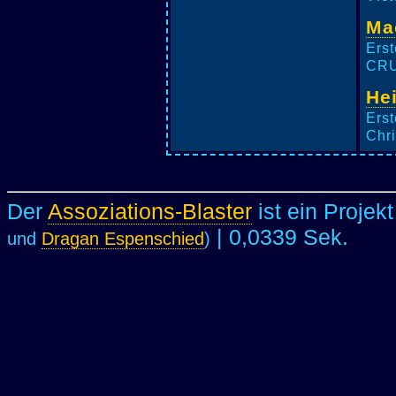
Ma
Erst
CRU
He
Erst
Chri
Der
Assoziations-Blaster
ist ein Projek
| 0,0339 Sek.
und
Dragan Espenschied
)