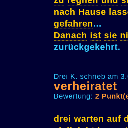
zu
regnen
und
s
nach
Hause
las
gefahren
...
Danach
ist
sie
n
zurückgekehrt.
Drei K. schrieb am 3
verheiratet
Bewertung:
2 Punkt(
drei
warten
auf