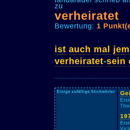
zu
verheiratet
Bewertung:
1 Punkt(
ist
auch
mal
je
verheiratet
-
sein
Einige zufällige Stichwörter
Ge
Erst
Thom
19
Erst
Vict