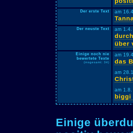
posit
Der erste Text
am 16.4
Tanna
Der neuste Text
am 1.4.
durc
über 
Einige noch nie
am 19.4
bewertete Texte
das B
(insgesamt: 34)
am 28.1
Chris
am 1.8.
biggi
Einige überdu