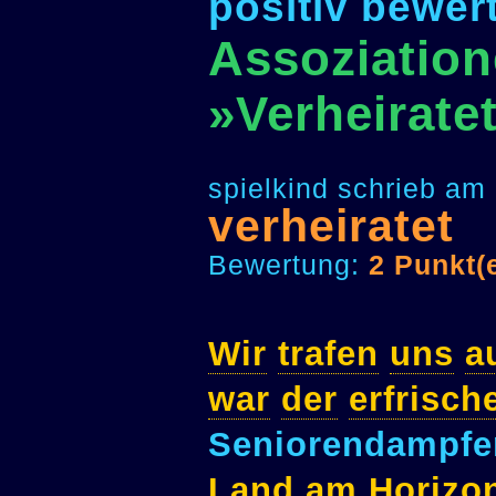
positiv bewer
Assoziation
»Verheirate
spielkind schrieb am
verheiratet
Bewertung:
2 Punkt(
Wir
trafen
uns
a
war
der
erfrisch
Seniorendampfe
Land
am
Horizo