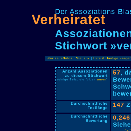
Der Assoziations-Blas
Verheiratet
Assoziationen
Stichwort »ve
Startseite/Infos
|
Statistik
|
Hilfe & Häufige Frage
Anzahl Assoziationen
57
, 
zu diesem Stichwort
Bewer
(einige Beispiele folgen
unten
)
Schwe
bewer
Durchschnittliche
147
Z
Textlänge
Durchschnittliche
0,246
Bewertung
Siehe