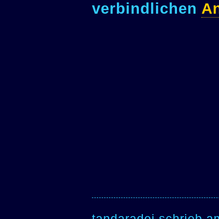
verbindlichen
An
tandaradei schrieb a