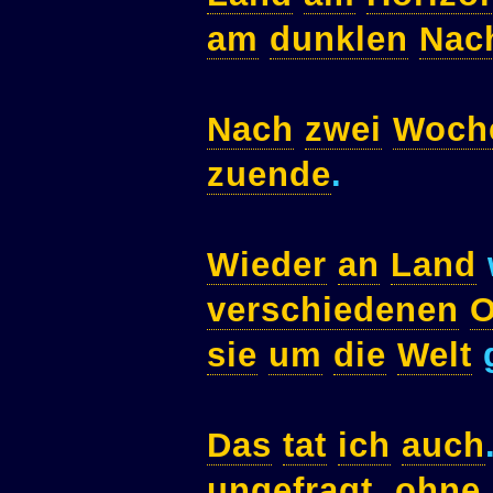
am
dunklen
Nac
Nach
zwei
Woch
zuende
.
Wieder
an
Land
verschiedenen
O
sie
um
die
Welt
g
Das
tat
ich
auch
ungefragt
,
ohne