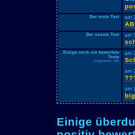
pos
Der erste Text
am 
AB
Der neuste Text
am 
sc
Einige noch nie bewertete
am 
Texte
Sc
(insgesamt: 36)
am 
??
am 
big
Einige überdu
positiv bewer