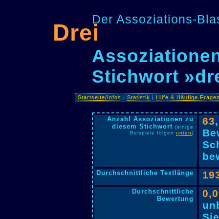
Der Assoziations-Blas
Drei
Assoziationen
Stichwort »dr
Startseite/Infos
|
Statistik
|
Hilfe & Häufige Frage
Anzahl Assoziationen zu
63
diesem Stichwort
(einige
Be
Beispiele folgen
unten
)
Sc
bew
Durchschnittliche Textlänge
19
Durchschnittliche
0,
Bewertung
un
Si