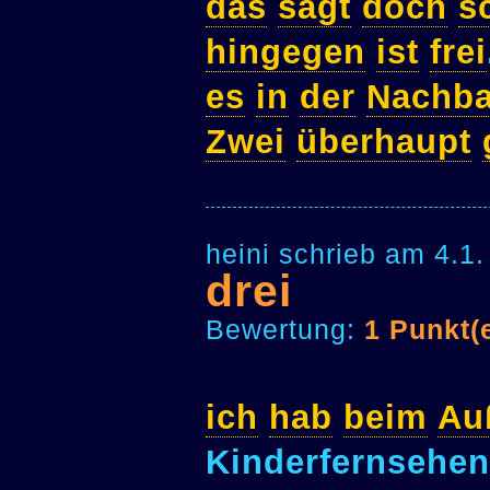
das
sagt
doch
s
hingegen
ist
frei
es
in
der
Nachba
Zwei
überhaupt
heini schrieb am 4.1
drei
Bewertung:
1 Punkt(
ich
hab
beim
Au
Kinderfernsehe