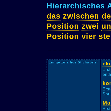
Hierarchisches 
das
zwischen
de
Position
zwei
u
Position
vier
ste
Einige zufällige Stichwörter
eke
Erst
enth
ko
Erst
Spru
Ma
Erst