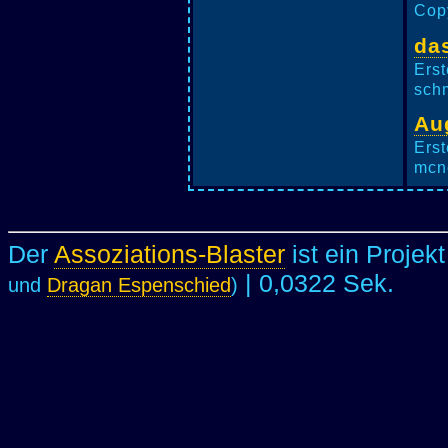
Copy
da
Erst
schm
Au
Erst
mcne
Der
Assoziations-Blaster
ist ein Projek
| 0,0322 Sek.
und
Dragan Espenschied
)