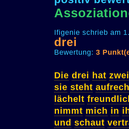
Assoziation
Ifigenie schrieb am 
drei
Bewertung:
3 Punkt(
Die
drei
hat
zwe
sie
steht
aufrech
lächelt
freundlic
nimmt
mich
in
i
und
schaut
vert