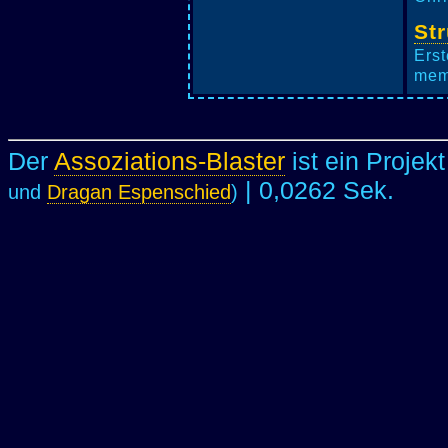
St
Erst
mem
Der
Assoziations-Blaster
ist ein Projek
| 0,0262 Sek.
und
Dragan Espenschied
)