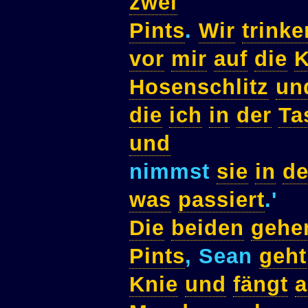
zwei
Pints
.
Wir
trinke
vor
mir
auf
die
K
Hosenschlitz
un
die
ich
in
der
Ta
und
nimmst
sie
in
d
was
passiert
.'
Die
beiden
gehe
Pints
, Sean
geht
Knie
und
fängt
a