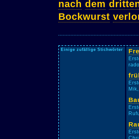
nach
dem
dritte
Bockwurst
verlo
Einige zufällige Stichwörter
Fr
Erst
rado
fr
Erst
Mik,
Ba
Erst
Rufu
Ra
Erst
Chri