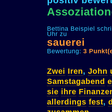
positiv bewer
Assoziation
Bettina Beispiel sch
Uhr zu
sauerei
Bewertung:
3 Punkt(
Zwei
Iren
,
John
Samstagabend
e
sie
ihre
Finanze
allerdings
fest
,