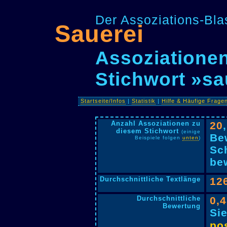
Der Assoziations-Blas
Sauerei
Assoziationen
Stichwort »sa
Startseite/Infos
|
Statistik
|
Hilfe & Häufige Frage
Anzahl Assoziationen zu
20
diesem Stichwort
(einige
Be
Beispiele folgen
unten
)
Sc
bew
Durchschnittliche Textlänge
12
Durchschnittliche
0,
Bewertung
Si
pos