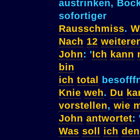
austrinken, Bo
sofortiger
Rausschmiss
.
W
Nach
12
weitere
John
: '
Ich
kann
bin
ich
total
besofff
Knie
weh
.
Du
ka
vorstellen
,
wie
m
John
antwortet
: 
Was
soll
ich
den