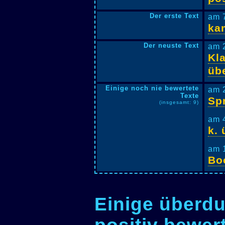
Der erste Text
am 
ka
Der neuste Text
am 
Kl
üb
Einige noch nie bewertete
am 
Texte
Sp
(insgesamt: 9)
am 
k. 
am 
Bo
Einige überdu