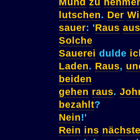
Mund
zu
nehme
lutschen
.
Der
Wi
sauer
: '
Raus
au
Solche
Sauerei
dulde
ic
Laden
.
Raus
,
un
beiden
gehen
raus
.
Joh
bezahlt
?
Nein
!'
Rein
ins
nächst