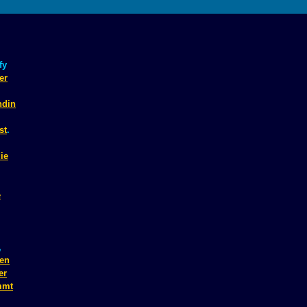
fy
er
ndin
st
.
ie
e
,
en
er
mmt