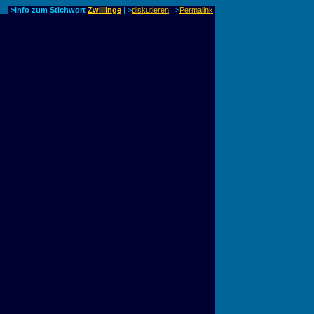
>Info zum Stichwort
Zwillinge
| >
diskutieren
|
>
Permalink