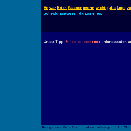
Es
war
Erich
Kästner
enorm
wichtig
,
die
Lage
v
Scheidungswaisen darzustellen.
Unser Tipp:
Schreibe lieber einen
interessanten u
Konfiguration
|
Web-Blaster
|
Statistik
|
»Zwillinge«
|
Hilfe
|
Start