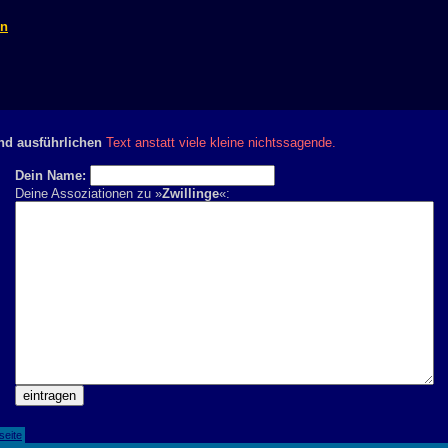
on
nd ausführlichen
Text anstatt viele kleine nichtssagende.
Dein Name:
Deine Assoziationen zu »
Zwillinge
«:
seite