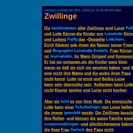
Gerhard schrieb am 28.4. 2024 um 13:36:40 Uhr über
Zwillinge
Die
berühmtesten
aller
Zwillinge
sind
Luise
Palf
und
Lotte
Körner
,
die
Kinder
von
Luiselotte
Körn
und
Ludwig
Palffy,
das
»
Doppelte
Lottchen«.
Erich
Kästner
gab
ihnen
die
Namen
seiner
Freu
und
Biographin Luiselotte Enderle.
Frau
Körner
ist
Journalistin,
ihr
Mann
Dirigent
und
Komponi
Er
hat
sie
verlassen
,
als
die
Kinder
ganz
klein
waren
,
so
daß
sie
sich
nie
gesehen
haben
-
und
d
eine
nicht
ihre
Mama
und
die
andre
ihren
Papa
nicht
kennt
.
Lotte
ist
ernst
und
fleißig
,
Luise
kann
sehr
übermütig
sein
.
Außerdem
kann
Lott
nicht
Klavier
spielen
und
Luise
nicht
kochen
.
Aber
sie
lernt
es
von
ihrer
Mutti
.
Die
energische
Lotte
kann
einer
Schulkollegin
von
Luise
helfen
die
immer
gemobbt
wurde
.
Die
Zwillinge
tausch
ihre
Rollen
-
und
können
die
ganze
Familie
wied
zusammenbringen -
und
glücklicherweise
beko
die
fiese
Frau
Gerlach
den
Papa
nicht
.