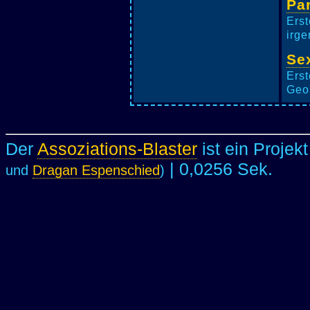
Pa
Erst
irge
Se
Erst
Geor
Der
Assoziations-Blaster
ist ein Projek
| 0,0256 Sek.
und
Dragan Espenschied
)