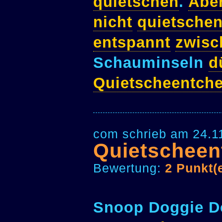
quietschen
.
Abe
nicht
quietsche
entspannt
zwisc
Schauminseln
d
Quietscheentch
com schrieb am 24.1
Quietscheen
Bewertung:
2 Punkt(
Snoop Doggie 