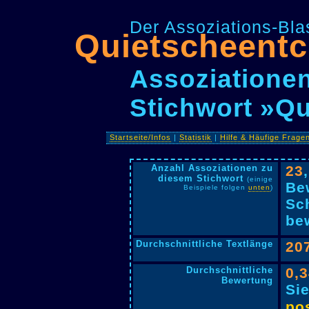
Der Assoziations-Blas
Quietscheent
Assoziationen
Stichwort »Q
Startseite/Infos
|
Statistik
|
Hilfe & Häufige Frage
Anzahl Assoziationen zu
23
diesem Stichwort
(einige
Be
Beispiele folgen
unten
)
Sc
bew
Durchschnittliche Textlänge
20
Durchschnittliche
0,
Bewertung
Si
pos