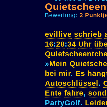
Quietscheen
Bewertung:
2 Punkt(
evillive
schrieb
16
:
28
:
34
Uhr
übe
Quietscheentch
»
Mein
Quietsch
bei
mir
.
Es
häng
Autoschlüssel
.
Ente
fahre
,
sond
PartyGolf.
Leide