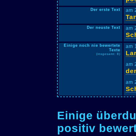
Der erste Text
am 
Ta
Der neuste Text
am 
Sc
Einige noch nie bewertete
am 
Texte
La
(insgesamt: 8)
am 
de
am 
Sc
Einige überdu
positiv bewer