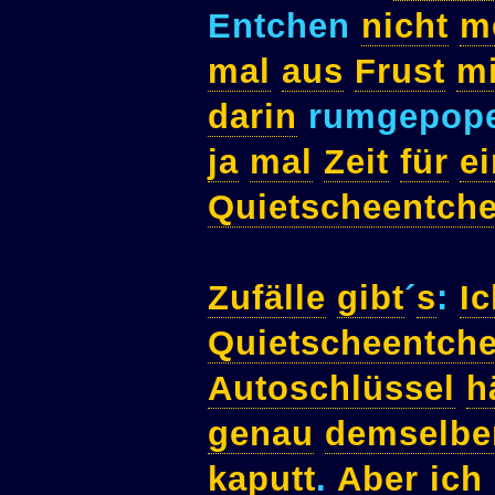
Entchen
nicht
m
mal
aus
Frust
mi
darin
rumgepop
ja
mal
Zeit
für
ei
Quietscheentch
Zufälle
gibt
´
s
:
Ic
Quietscheentch
Autoschlüssel
h
genau
demselbe
kaputt
.
Aber
ich