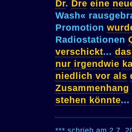
Dr
.
Dre
eine
neu
Wash« rausgebra
Promotion
wurd
Radiostationen
verschickt
...
das
nur
irgendwie
k
niedlich
vor
als
Zusammenhang
stehen
könnte
...
*** schrieb am 2.7. 