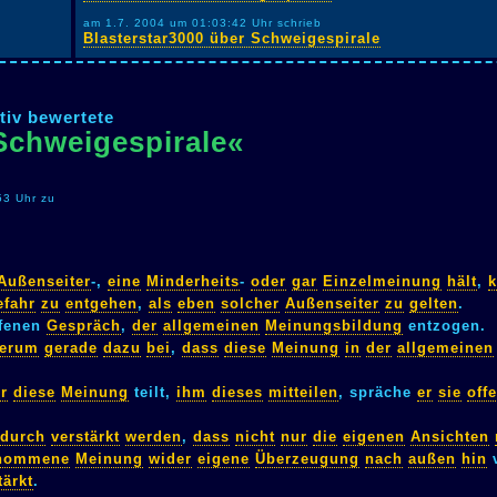
am 1.7. 2004 um 01:03:42 Uhr schrieb
Blasterstar3000 über Schweigespirale
tiv bewertete
Schweigespirale«
53 Uhr zu
Außenseiter
-,
eine
Minderheits
-
oder
gar
Einzelmeinung
hält
,
k
efahr
zu
entgehen
,
als
eben
solcher
Außenseiter
zu
gelten
.
fenen
Gespräch
,
der
allgemeinen
Meinungsbildung
entzogen.
derum
gerade
dazu
bei
,
dass
diese
Meinung
in
der
allgemeinen
r
diese
Meinung
teilt,
ihm
dieses
mitteilen
, spräche
er
sie
off
durch
verstärkt
werden
,
dass
nicht
nur
die
eigenen
Ansichten
nommene
Meinung
wider
eigene
Überzeugung
nach
außen
hin
tärkt
.