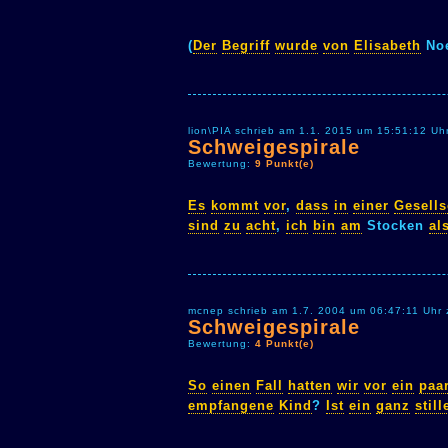
(
Der
Begriff
wurde
von
Elisabeth
Noe
lion\PIA schrieb am 1.1. 2015 um 15:51:12 Uh
Schweigespirale
Bewertung:
9 Punkt(e)
Es
kommt
vor
,
dass
in
einer
Gesells
sind
zu
acht
,
ich
bin
am
Stocken
al
mcnep schrieb am 1.7. 2004 um 06:47:11 Uhr 
Schweigespirale
Bewertung:
4 Punkt(e)
So
einen
Fall
hatten
wir
vor
ein
paa
empfangene
Kind
?
Ist
ein
ganz
still