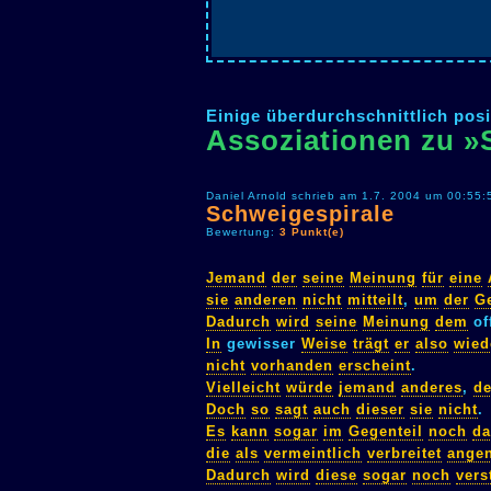
Einige überdurchschnittlich posi
Assoziationen zu »
Daniel Arnold schrieb am 1.7. 2004 um 00:55:
Schweigespirale
Bewertung:
3 Punkt(e)
Jemand
der
seine
Meinung
für
eine
sie
anderen
nicht
mitteilt
,
um
der
G
Dadurch
wird
seine
Meinung
dem
of
In
gewisser
Weise
trägt
er
also
wie
nicht
vorhanden
erscheint
.
Vielleicht
würde
jemand
anderes
,
de
Doch
so
sagt
auch
dieser
sie
nicht
.
Es
kann
sogar
im
Gegenteil
noch
da
die
als
vermeintlich
verbreitet
ange
Dadurch
wird
diese
sogar
noch
vers