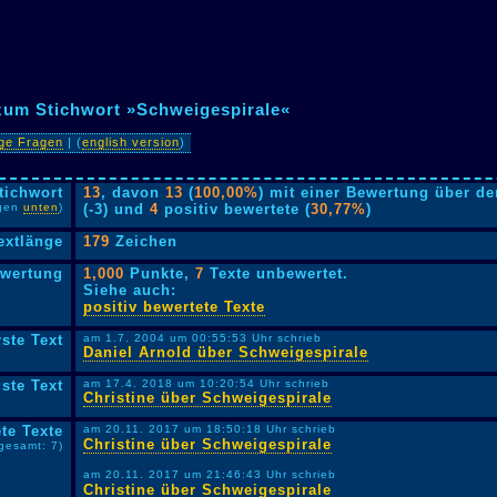
 zum Stichwort »Schweigespirale«
ige Fragen
| (
english version
)
tichwort
13
, davon
13
(
100,00%
) mit einer Bewertung über de
lgen
unten
)
(-3) und
4
positiv bewertete (
30,77%
)
extlänge
179
Zeichen
ewertung
1,000
Punkte,
7
Texte unbewertet.
Siehe auch:
positiv bewertete Texte
rste Text
am 1.7. 2004 um 00:55:53 Uhr schrieb
Daniel Arnold über Schweigespirale
ste Text
am 17.4. 2018 um 10:20:54 Uhr schrieb
Christine über Schweigespirale
te Texte
am 20.11. 2017 um 18:50:18 Uhr schrieb
Christine über Schweigespirale
sgesamt: 7)
am 20.11. 2017 um 21:46:43 Uhr schrieb
Christine über Schweigespirale