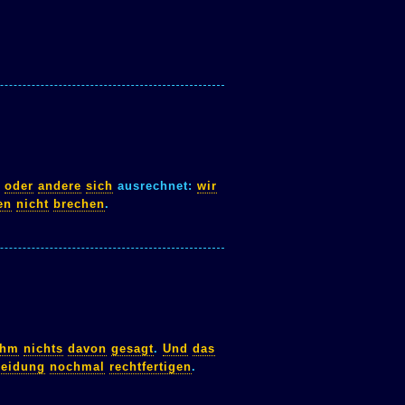
oder
andere
sich
ausrechnet:
wir
en
nicht
brechen
.
ihm
nichts
davon
gesagt
.
Und
das
heidung
nochmal
rechtfertigen
.