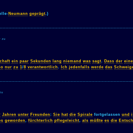
lle-
Neumann
geprägt
.)
r zu
chaft
ein
paar
Sekunden
lang
niemand
was
sagt
.
Dass
der
eine
so
nur
zu
1
/
8
verantwortlich
.
Ich
jedenfalls
werde
das
Schweig
zu
r
Jahren
unter
Freunden
:
Sie
hat
die
Spirale
fortgelassen
und
es
geworden
,
fürchterlich
pflegeleicht
,
als
müßte
es
die
Entsc