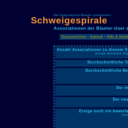
Der Assoziations-Blaster präsentiert:
Schweigespirale
Assoziationen der Blaster-User
Startseite/Infos
|
Statistik
|
Hilfe & Häuf
Anzahl Assoziationen zu diesem S
(einige Beispiele fo
Durchschnittliche T
Durchschnittliche B
Der e
Der neu
Einige noch nie bewerte
(in