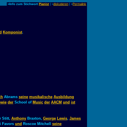
>Info zum Stichwort
Pianist
| >
diskutieren
|
>
Permalink
d
Komponist
.
ch
Abrams
seine
musikalische
Ausbildung
owie
der
School of
Music
der
AACM
und
ist
 Stitt,
Anthony
Braxton,
George
Lewis
,
James
hi Favors
und
Roscoe Mitchell
seine