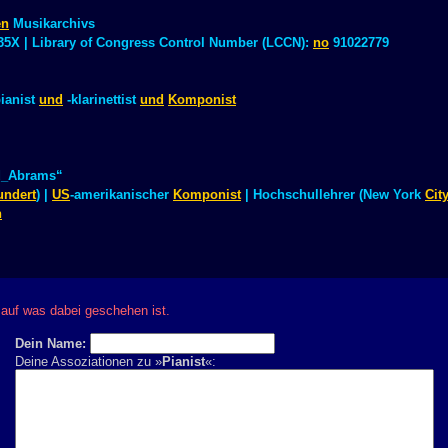
en
Musikarchivs
5X | Library of Congress Control Number (LCCN):
no
91022779
ianist
und
-klarinettist
und
Komponist
d_Abrams“
undert
) |
US
-amerikanischer
Komponist
| Hochschullehrer (New York
Cit
n
auf was dabei geschehen ist.
Dein Name:
Deine Assoziationen zu »
Pianist
«: