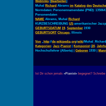
Weblinks
[
Bearbeiten
]
Muhal
Richard
Abrams
im
Katalog
des
Deutsch
Normdaten: Personennamendatei (PND): 1350643
Personendaten
NAME
Abrams, Muhal
Richard
KURZBESCHREIBUNG
US
-amerikanischer Jazzp
GEBURTSDATUM
19
.
September
1930
GEBURTSORT
Chicago
, Illinois
Von
„
http
://
de
.
wikipedia
.
org
/
wiki
/Muhal_Richar
Kategorien
:
Jazz
-
Pianist
|
Komponist
(
20
.
Jahrh
Hochschullehrer (Alberta) |
Geboren
1930 |
Man
Ist Dir schon jemals
»Pianist«
begegnet? Schreibe 