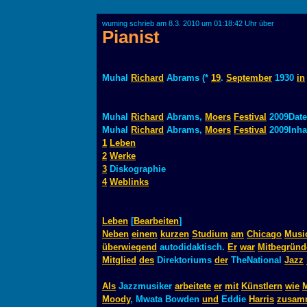
wuming schrieb am 8.3. 2010 um 01:18:42 Uhr über
Pianist
Muhal
Richard
Abrams (*
19
.
September
1930
in
Muhal
Richard
Abrams,
Moers
Festival
2009Date
Muhal
Richard
Abrams,
Moers
Festival
2009Inhal
1
Leben
2
Werke
3
Diskographie
4
Weblinks
Leben
[
Bearbeiten
]
Neben
einem
kurzen
Studium
am
Chicago
Musi
überwiegend
autodidaktisch.
Er
war
Mitbegründ
Mitglied
des
Direktoriums
der
TheNational
Jazz
Als
Jazzmusiker
arbeitete
er
mit
Künstlern
wie
Moody
, Mwata Bowden
und
Eddie
Harris
zusam