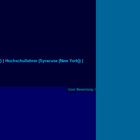
y
) | Hochschullehrer (Syracuse (New York)) |
User-Bewertung: /