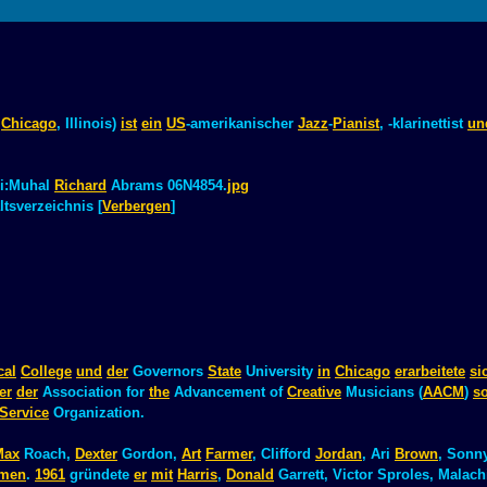
Chicago
, Illinois)
ist
ein
US
-amerikanischer
Jazz
-
Pianist
, -klarinettist
un
i:Muhal
Richard
Abrams 06N4854.
jpg
tsverzeichnis [
Verbergen
]
cal
College
und
der
Governors
State
University
in
Chicago
erarbeitete
si
er
der
Association for
the
Advancement of
Creative
Musicians (
AACM
)
s
Service
Organization.
Max
Roach,
Dexter
Gordon,
Art
Farmer
, Clifford
Jordan
, Ari
Brown
, Sonny
men
.
1961
gründete
er
mit
Harris
,
Donald
Garrett, Victor Sproles, Malac