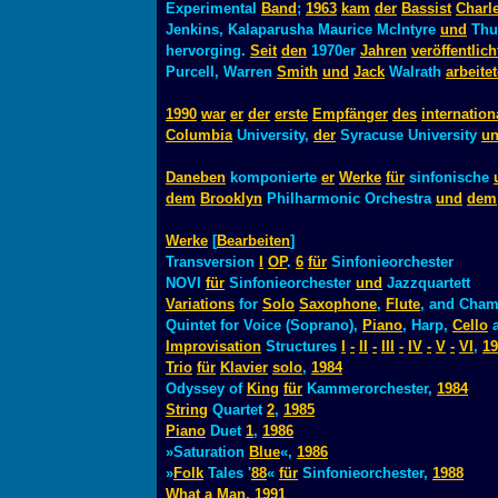
Experimental
Band
;
1963
kam
der
Bassist
Charl
Jenkins, Kalaparusha Maurice McIntyre
und
Thu
hervorging.
Seit
den
1970er
Jahren
veröffentlich
Purcell, Warren
Smith
und
Jack
Walrath
arbeite
1990
war
er
der
erste
Empfänger
des
internation
Columbia
University,
der
Syracuse University
u
Daneben
komponierte
er
Werke
für
sinfonische
dem
Brooklyn
Philharmonic Orchestra
und
dem
Werke
[
Bearbeiten
]
Transversion
I
OP
.
6
für
Sinfonieorchester
NOVI
für
Sinfonieorchester
und
Jazzquartett
Variations
for
Solo
Saxophone
,
Flute
, and Cham
Quintet for Voice (Soprano),
Piano
, Harp,
Cello
a
Improvisation
Structures
I
-
II
-
III
-
IV
-
V
-
VI
,
19
Trio
für
Klavier
solo
,
1984
Odyssey of
King
für
Kammerorchester,
1984
String
Quartet
2
,
1985
Piano
Duet
1
,
1986
»Saturation
Blue
«,
1986
»
Folk
Tales '
88
«
für
Sinfonieorchester,
1988
What
a
Man
,
1991