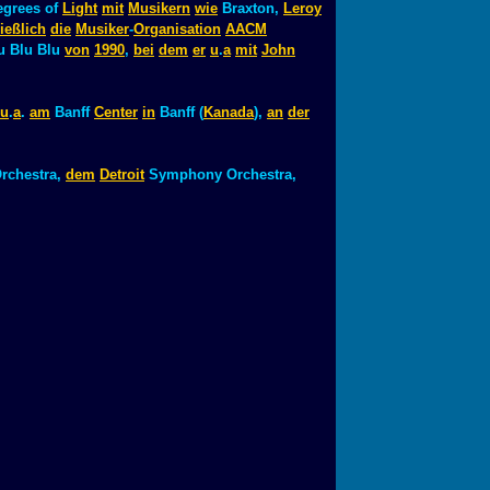
grees of
Light
mit
Musikern
wie
Braxton,
Leroy
ießlich
die
Musiker
-
Organisation
AACM
u Blu Blu
von
1990
,
bei
dem
er
u
.
a
mit
John
u
.
a
.
am
Banff
Center
in
Banff (
Kanada
),
an
der
chestra,
dem
Detroit
Symphony Orchestra,