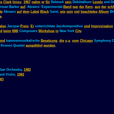
es
Clark
hinzu
.
1967
nahm
er
für
Delmark
sein
Debütalbum
Levels
and De
rman Barker
auf
. Abrams´ Experimental-
Band
war
der
Kern
,
aus
der
schl
te
Abrams
auf
dem
Label
Black
Saint,
wie
sein
viel
beachtetes
Album
Bl
te
.
alen
Jazzpar-
Preis
.
Er
unterrichtete Jazzkomposition
und
Improvisation
nd
beim
BMI
Composers
Workshop
in
New York
City
.
und
kammermusikalische
Besetzung
,
die
u
.
a
.
vom
Chicago
Symphony Or
Kronos Quartet
ausgeführt
wurden
.
ber Orchestra,
1982
nd Violin,
1982
83