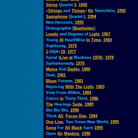
String
Quartet
3
,
1992
»
Strings
and
Things
«
für
Streichtrio,
1992
Saxophone
Quartet
I
,
1994
New Horizons,
1995
Diskographie [
Bearbeiten
]
Levels
and Degrees of
Light
,
1967
Young
At
Heart/Wise
In
Time
,
1969
Sightsong,
1975
1
-OQA+
19
,
1977
Spiral (
Live
at
Montreux
1978
),
1978
Spihumonesty,
1979
Mama
And
Daddy
,
1980
Duet,
1981
Blues
Forever,
1981
Rejoicing
With
The
Light
,
1983
View From Within,
1984
Colors
in
Thirty-Third,
1986
The
Hearinga
Suite
,
1989
Blu Blu Blu,
1990
Think
All
,
Focus
One
,
1994
One
Line
, Two Views New World,
1995
Song
For
All
Black
Saint
1995
Open
Air
Meeting
,
1996