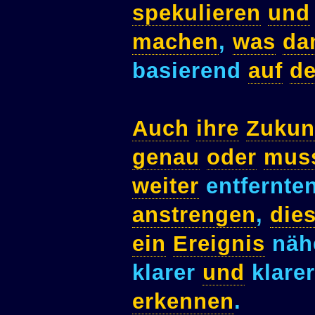
spekulieren
und
machen
,
was
da
basierend
auf
d
Auch
ihre
Zukun
genau
oder
mus
weiter
entfernte
anstrengen
,
die
ein
Ereignis
näh
klarer
und
klare
erkennen
.