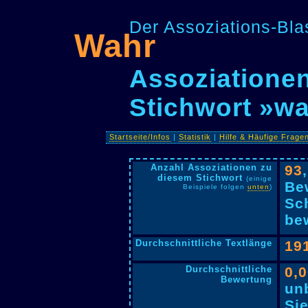
Der Assoziations-Blas
Wahr
Assoziationen
Stichwort »w
Startseite/Infos
|
Statistik
|
Hilfe & Häufige Frage
Anzahl Assoziationen zu
93
diesem Stichwort
(einige
Be
Beispiele folgen
unten
)
Sc
bew
Durchschnittliche Textlänge
19
Durchschnittliche
0,
Bewertung
un
Si