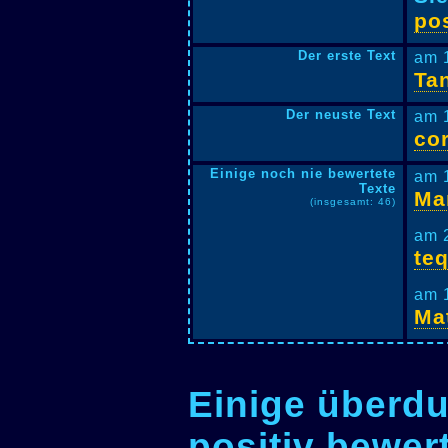
pos
Der erste Text
am 
Ta
Der neuste Text
am 
co
Einige noch nie bewertete
am 1
Texte
Ma
(insgesamt: 46)
am 
teq
am 
Ma
Einige überdu
positiv bewer