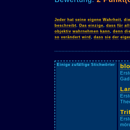
Jeder
hat
seine
eigene
Wahrheit
,
di
beschreibt
.
Das
einzige
,
dass
für
al
objektiv
wahrnehmen
kann
,
denn
di
so
verändert
wird
,
dass
sie
der
eige
Einige zufällige Stichwörter
bl
Erst
Gadd
La
Erst
Theo
Tri
Erst
mörd