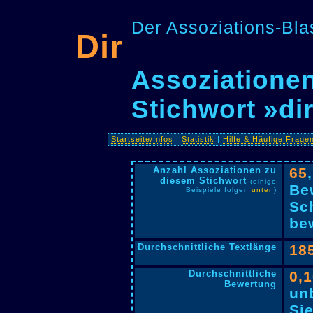
Der Assoziations-Blas
Dir
Assoziationen
Stichwort »di
Startseite/Infos
|
Statistik
|
Hilfe & Häufige Frage
Anzahl Assoziationen zu
65
diesem Stichwort
(einige
Be
Beispiele folgen
unten
)
Sc
bew
Durchschnittliche Textlänge
18
Durchschnittliche
0,
Bewertung
un
Si