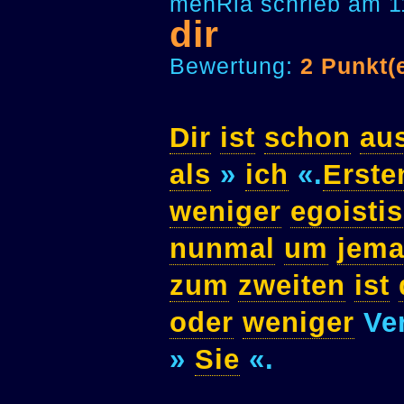
mehRla schrieb am 1
dir
Bewertung:
2 Punkt(
Dir
ist
schon
au
als
»
ich
«.
Erste
weniger
egoisti
nunmal
um
jem
zum
zweiten
ist
oder
weniger
Ver
»
Sie
«.