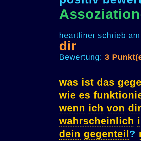
Assoziation
heartliner schrieb a
dir
Bewertung:
3 Punkt(
was
ist
das
gege
wie
es
funktioni
wenn
ich
von
di
wahrscheinlich
dein
gegenteil
?