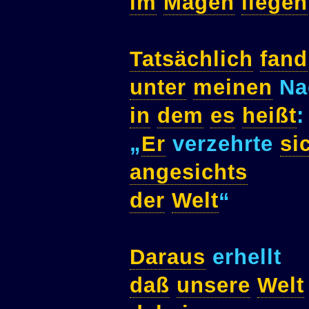
im
Magen
liegen
Tatsächlich
fand
unter
meinen
Na
in
dem
es
heißt
:
„
Er
verzehrte
si
angesichts
der
Welt
“
Daraus
erhellt
daß
unsere
Welt