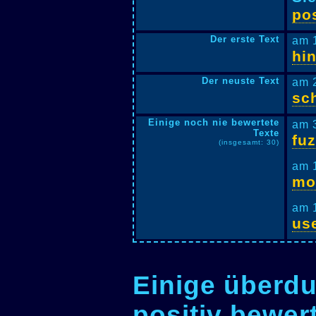
pos
Der erste Text
am 
hi
Der neuste Text
am 
sc
Einige noch nie bewertete
am 
Texte
fuz
(insgesamt: 30)
am 
mo
am 
us
Einige überdu
positiv bewer