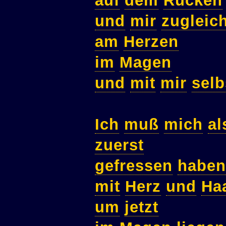
auf
dem
Rücken
und
mir
zugleic
am
Herzen
im
Magen
und
mit
mir
selb
Ich
muß
mich
al
zuerst
gefressen
haben
mit
Herz
und
Ha
um
jetzt