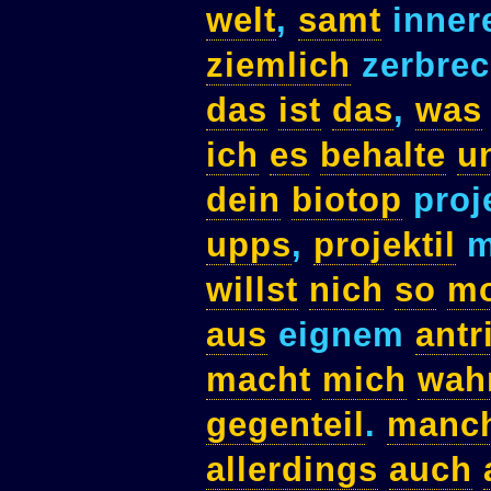
welt
,
samt
inne
ziemlich
zerbrec
das
ist
das
,
was
ich
es
behalte
u
dein
biotop
proj
upps
,
projektil
m
willst
nich
so
mo
aus
eignem
antr
macht
mich
wah
gegenteil
.
manc
allerdings
auch