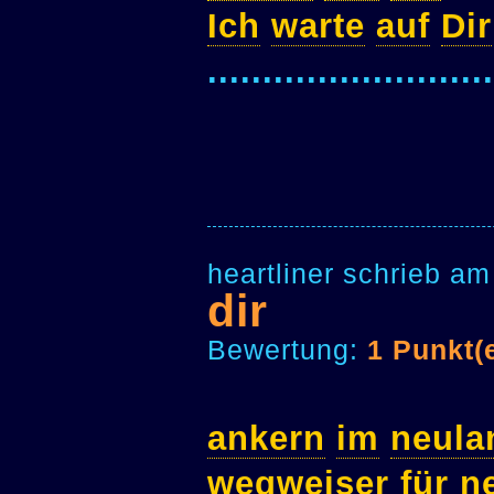
Ich
warte
auf
Dir
..........................
heartliner schrieb a
dir
Bewertung:
1 Punkt(
ankern
im
neula
wegweiser
für
n