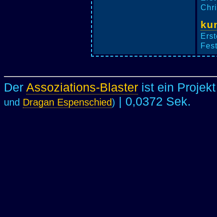
Chri
ku
Erst
Fest
Der
Assoziations-Blaster
ist ein Projek
| 0,0372 Sek.
und
Dragan Espenschied
)