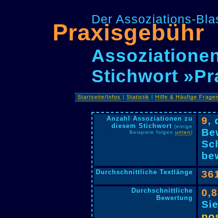
Der Assoziations-Blas
Praxisgebühr
Assoziationen
Stichwort »P
Startseite/Infos
|
Statistik
|
Hilfe & Häufige Frage
Anzahl Assoziationen zu
9
,
diesem Stichwort
(einige
Be
Beispiele folgen
unten
)
Sc
bew
Durchschnittliche Textlänge
36
Durchschnittliche
0,
Bewertung
Si
pos