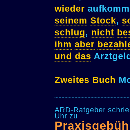
wieder
aufkomm
seinem
Stock
,
s
schlug
,
nicht
bes
ihm
aber
bezahl
und
das
Arztgel
Zweites
Buch
Mo
ARD-Ratgeber schrie
Uhr zu
Praxisgebüh