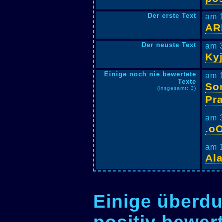
Der erste Text
am 
AR
Der neuste Text
am 
Ky
Einige noch nie bewertete
am 1
Texte
So
(insgesamt: 3)
Pr
am 
.o
am 
Al
Einige überdu