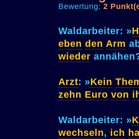
Bewertung:
2 Punkt(
Waldarbeiter: »
H
eben
den
Arm
ab
wieder
annähen
Arzt
: »
Kein
The
zehn
Euro
von
i
Waldarbeiter: »
K
wechseln
,
ich
h