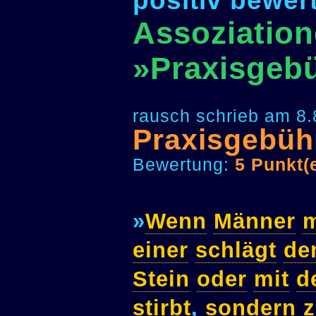
positiv bewer
Assoziation
»Praxisgeb
rausch schrieb am 8.
Praxisgebüh
Bewertung:
5 Punkt(
»
Wenn
Männer
m
einer
schlägt
de
Stein
oder
mit
d
stirbt
,
sondern