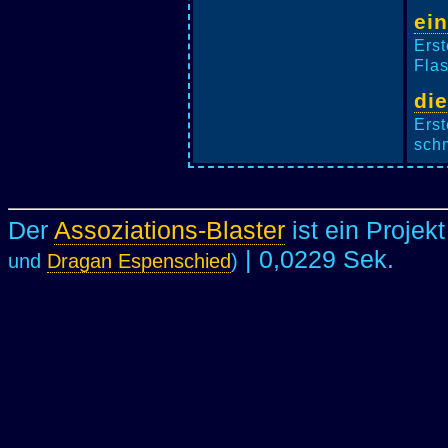
ei
Erst
Flas
di
Erst
schm
Der
Assoziations-Blaster
ist ein Projek
| 0,0229 Sek.
und
Dragan Espenschied
)