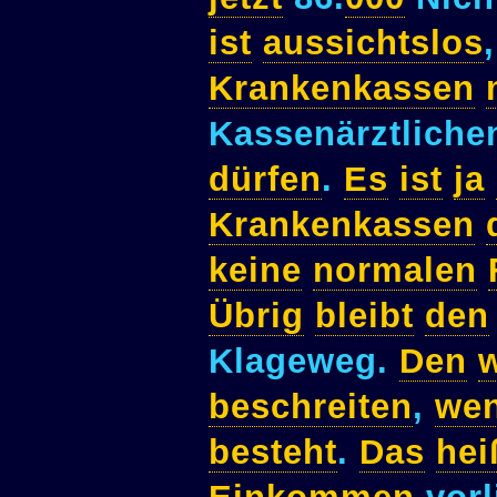
ist
aussichtslos
Krankenkassen
Kassenärztliche
dürfen
.
Es
ist
ja
Krankenkassen
keine
normalen
Übrig
bleibt
den
Klageweg.
Den
beschreiten
,
we
besteht
.
Das
hei