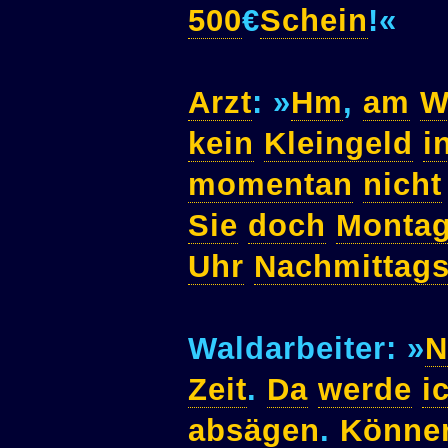
500
€
Schein
!«
Arzt
: »
Hm
,
am
W
kein
Kleingeld
i
momentan
nicht
Sie
doch
Monta
Uhr
Nachmittag
Waldarbeiter: »
N
Zeit
.
Da
werde
i
absägen
.
Könne