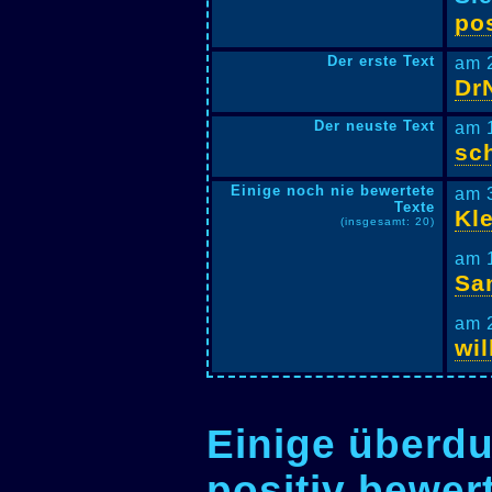
pos
Der erste Text
am 
Dr
Der neuste Text
am 
sc
Einige noch nie bewertete
am 
Texte
Kl
(insgesamt: 20)
am 
Sa
am 
wi
Einige überdu
positiv bewer