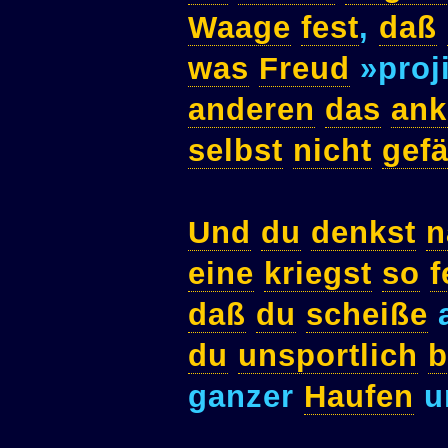
Waage
fest
,
daß
was
Freud
»proj
anderen
das
ank
selbst
nicht
gefä
Und
du
denkst
n
eine
kriegst
so
f
daß
du
scheiße
a
du
unsportlich
b
ganzer
Haufen
u