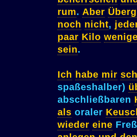
rum
.
Aber
Überg
noch
nicht
,
jede
paar
Kilo
wenige
sein
.
Ich
habe
mir
sc
spaßeshalber)
ü
abschließbaren
als
oraler
Keusch
wieder
eine
Freß