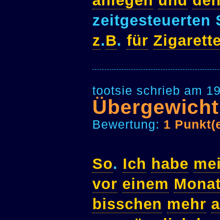
anlegen
und
de
zeitgesteuerten 
z
.
B
.
für
Zigarett
tootsie schrieb am 1
Übergewicht
Bewertung:
1 Punkt(
So
.
Ich
habe
me
vor
einem
Mona
bisschen
mehr