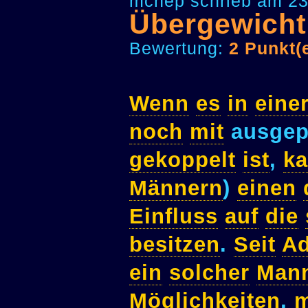
mcnep schrieb am 23
Übergewicht
Bewertung:
2 Punkt(
Wenn
es
in
eine
noch
mit
ausgep
gekoppelt
ist
,
k
Männern
)
einen
Einfluss
auf
die
besitzen
.
Seit
A
ein
solcher
Man
Möglichkeiten
,
m