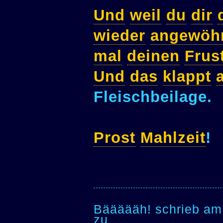
Und
weil
du
dir
wieder
angewöh
mal
deinen
Frus
Und
das
klappt
Fleischbeilage.
Prost
Mahlzeit
!
Bäääääh! schrieb am
zu