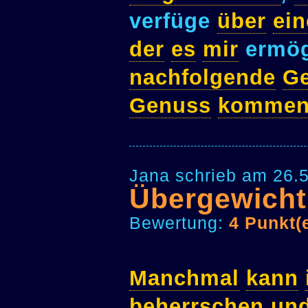
verfüge
über
ei
der
es
mir
ermög
nachfolgende
Ge
Genuss
komme
Jana schrieb am 26.5
Übergewicht
Bewertung:
4 Punkt(
Manchmal
kann
beherrschen
un