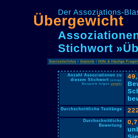
Der Assoziations-Blas
Übergewicht
Assoziationen
Stichwort »Ü
Startseite/Infos
|
Statistik
|
Hilfe & Häufige Frage
Anzahl Assoziationen zu
49
diesem Stichwort
(einige
Be
Beispiele folgen
unten
)
Sc
bew
Durchschnittliche Textlänge
22
Durchschnittliche
0,
Bewertung
un
Si