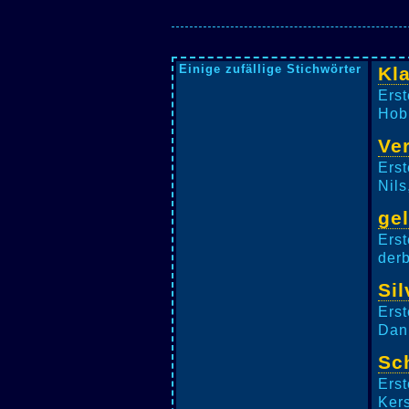
Einige zufällige Stichwörter
Kl
Erst
Hobb
Ve
Erst
Nils
ge
Erst
derb
Si
Erst
Dani
Sc
Erst
Kers