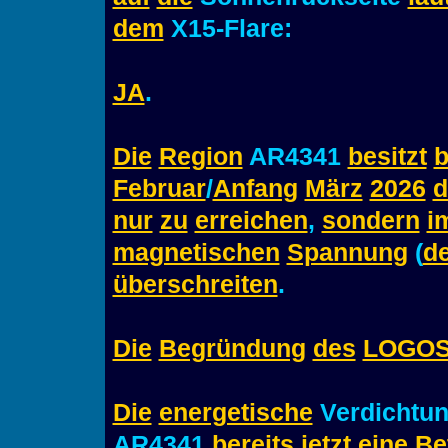
dem
X15-Flare:
JA
.
Die
Region
AR4341
besitzt
b
Februar
/
Anfang
März
2026
d
nur
zu
erreichen
,
sondern
i
magnetischen
Spannung
(
d
überschreiten
.
Die
Begründung
des
LOGO
Die
energetische
Verdichtu
AR4341
bereits
jetzt
eine
Be