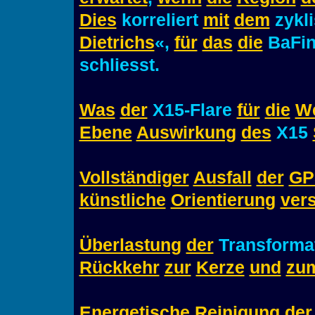
Dies
korreliert
mit
dem
zykl
Dietrichs
«,
für
das
die
BaFi
schliesst.
Was
der
X15-Flare
für
die
We
Ebene
Auswirkung
des
X15
Vollständiger
Ausfall
der
GP
künstliche
Orientierung
ver
Überlastung
der
Transformat
Rückkehr
zur
Kerze
und
zu
Energetische
Reinigung
der