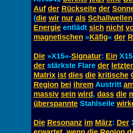
Auf
der
Rückseite
der
Sonn
(
die
wir
nur
als
Schallwellen
Energie
entlädt
sich
nicht
vo
magnetischen
»
Käfig
«
der
R
Die
»X15«-
Signatur
:
Ein
X15
der
stärkste Flare
der
letzte
Matrix
ist
dies
die
kritische
Region
bei
ihrem
Austritt
a
massiv
sein
wird
,
dass
die
m
überspannte
Stahlseile
wirk
Die
Resonanz
im
März
:
Der
erwartet
,
wenn
die
Region
d