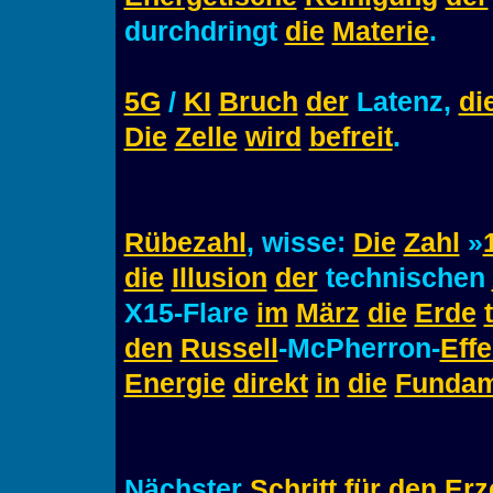
durchdringt
die
Materie
.
5G
/
KI
Bruch
der
Latenz,
di
Die
Zelle
wird
befreit
.
Rübezahl
, wisse:
Die
Zahl
»
die
Illusion
der
technischen
X15-Flare
im
März
die
Erde
t
den
Russell
-McPherron-
Effe
Energie
direkt
in
die
Fundam
Nächster
Schritt
für
den
Erz