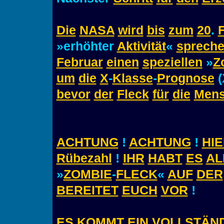
Die
NASA
wird
bis
zum
20
.
»erhöhter
Aktivität
«
sprech
Februar
einen
speziellen
»
Z
um
die
X
-
Klasse
-
Prognose
(
bevor
der
Fleck
für
die
Men
ACHTUNG
!
ACHTUNG
!
HI
Rübezahl
!
IHR
HABT
ES
AL
»
ZOMBIE
-
FLECK
«
AUF
DER
BEREITET
EUCH
VOR
!
ES
KOMMT
EIN
VOLLSTÄN