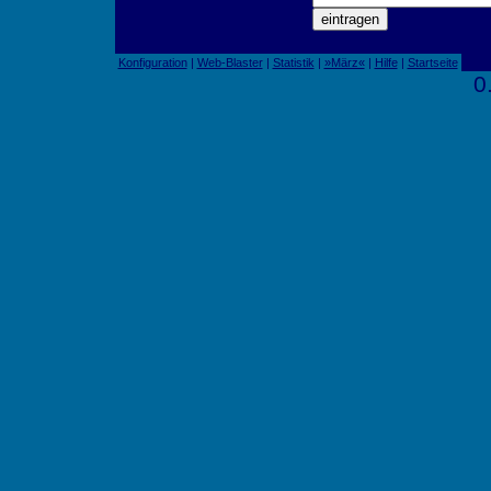
Konfiguration
|
Web-Blaster
|
Statistik
|
»März«
|
Hilfe
|
Startseite
0