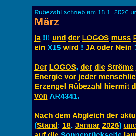
Rübezahl schrieb am 18.1. 2026 u
März
ja
!!!
und
der
LOGOS
muss
ein
X15
wird
!
JA
oder
Nein
Der
LOGOS
,
der
die
Ströme
Energie
vor
jeder
menschli
Erzengel
Rübezahl
hiermit
d
von
AR4341.
Nach
dem
Abgleich
der
aktu
(
Stand
:
18
.
Januar
2026
)
un
auf
die
Sonnenrückseite
lau