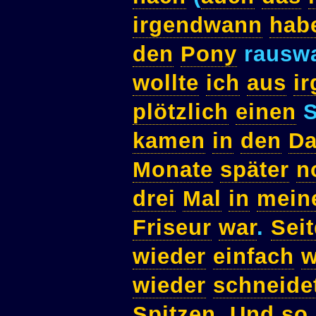
irgendwann
hab
den
Pony
rausw
wollte
ich
aus
i
plötzlich
einen
S
kamen
in
den
Da
Monate
später
n
drei
Mal
in
mein
Friseur
war
.
Sei
wieder
einfach
w
wieder
schneide
Spitzen
.
Und
so