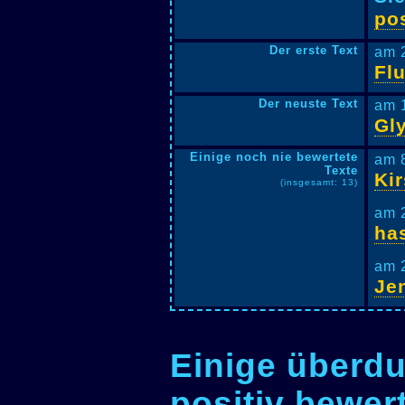
pos
Der erste Text
am 
Fl
Der neuste Text
am 
Gl
Einige noch nie bewertete
am 
Texte
Ki
(insgesamt: 13)
am 
ha
am 
Je
Einige überdu
positiv bewer