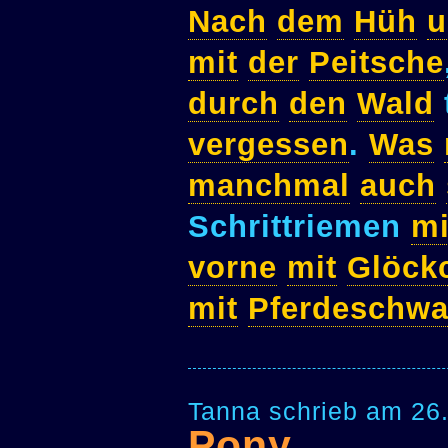
Nach
dem
Hüh
u
mit
der
Peitsche
durch
den
Wald
vergessen
.
Was
manchmal
auch
Schrittriemen
mi
vorne
mit
Glöck
mit
Pferdeschw
Tanna schrieb am 26
Pony