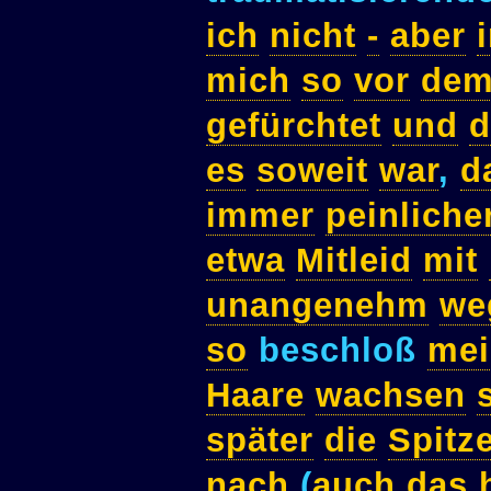
ich
nicht
-
aber
mich
so
vor
de
gefürchtet
und
d
es
soweit
war
,
d
immer
peinliche
etwa
Mitleid
mit
unangenehm
we
so
beschloß
mei
Haare
wachsen
später
die
Spitz
nach
(
auch
das