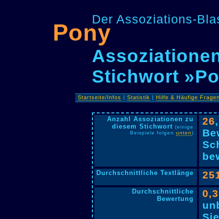
Der Assoziations-Blas
Pony
Assoziationen
Stichwort »P
Startseite/Infos
|
Statistik
|
Hilfe & Häufige Frage
Anzahl Assoziationen zu
26
diesem Stichwort
(einige
Be
Beispiele folgen
unten
)
Sc
bew
Durchschnittliche Textlänge
25
Durchschnittliche
0,
Bewertung
un
Si