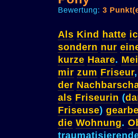
Bewertung:
3 Punkt(
Als
Kind
hatte
i
sondern
nur
ein
kurze
Haare
.
Me
mir
zum
Friseur
der
Nachbarscha
als
Friseurin
(
da
Friseuse
)
gearbe
die
Wohnung
.
O
traumatisierend