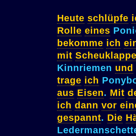
Heute
schlüpfe
Rolle
eines
Poni
bekomme
ich
ei
mit
Scheuklapp
Kinnriemen
und
trage
ich
Ponyb
aus
Eisen
.
Mit
d
ich
dann
vor
ei
gespannt
.
Die
H
Ledermanschet