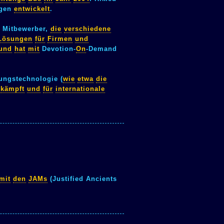
ngen
entwickelt
.
r Mitbewerber,
die
verschiedene
Lösungen
für
Firmen
und
und
hat
mit
Devotion-
On
-Demand
ngstechnologie (
wie
etwa
die
)
kämpft
und
für
internationale
mit
den
JAMs
(Justified Ancients