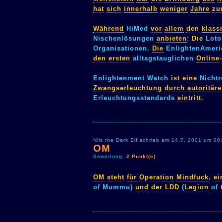
hat
sich
innerhalb
weniger
Jahre
zu
Während
HiMed
vor
allem
den
klass
Nischenlösungen
anbieten
:
Die
Loto
Organisationen.
Die
EnlightenAmeri
den
ersten
alltagstauglichen
Online
-
Enlightenment Watch
ist
eine
Nichtr
Zwangserleuchtung
durch
autoritäre
Erleuchtungsstandards
eintritt
.
Nils the Dark Elf schrieb am 14.7. 2001 um 00
OM
Bewertung:
2 Punkt(e)
OM
steht
für
Operation
Mindfuck
,
ei
of Mummu)
und
der
LDD
(
Legion
of