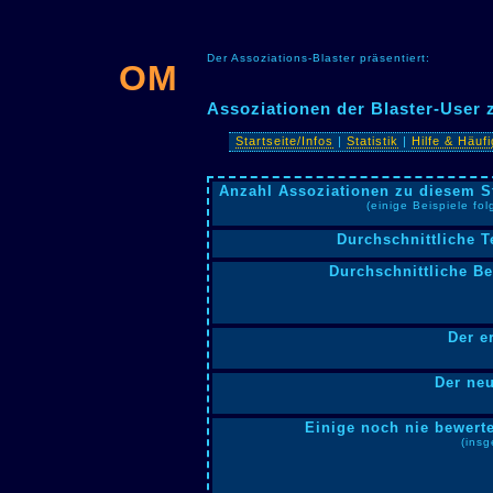
Der Assoziations-Blaster präsentiert:
OM
Assoziationen der Blaster-User
Startseite/Infos
|
Statistik
|
Hilfe & Häuf
Anzahl Assoziationen zu diesem S
(einige Beispiele fo
Durchschnittliche T
Durchschnittliche B
Der e
Der neu
Einige noch nie bewerte
(insg