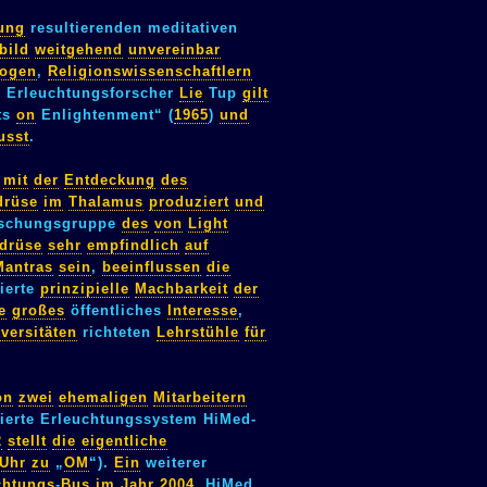
tung
resultierenden meditativen
bild
weitgehend
unvereinbar
logen
,
Religionswissenschaftlern
 Erleuchtungsforscher
Lie
Tup
gilt
ts
on
Enlightenment“ (
1965
)
und
usst
.
mit
der
Entdeckung
des
drüse
im
Thalamus
produziert
und
schungsgruppe
des
von
Light
drüse
sehr
empfindlich
auf
Mantras
sein
,
beeinflussen
die
ierte
prinzipielle
Machbarkeit
der
e
großes
öffentliches
Interesse
,
versitäten
richteten
Lehrstühle
für
on
zwei
ehemaligen
Mitarbeitern
erte Erleuchtungssystem HiMed-
2
stellt
die
eigentliche
Uhr
zu
„
OM
“).
Ein
weiterer
chtungs
-
Bus
im
Jahr
2004
. HiMed