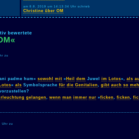
am 8.8. 2019 um 14:13:34 Uhr schrieb
Christine über OM
tiv bewertete
»OM«
hr zu
ni padme hum«
sowohl
mit
»
Heil
dem
Juwel
im
Lotos
«,
als
a
Lotos
«
als
Symbolsprache
für
die
Genitalien
,
gibt
auch
so
meh
vorzustellen?
rleuchtung
gelangen
,
wenn
man
immer
nur
»
ficken
,
ficken
,
fi
1 Uhr zu