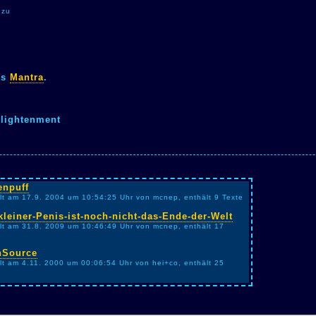
 zu
es
Mantra
.
lightenment
enpuff
llt am 17.9. 2004 um 10:54:25 Uhr von mcnep, enthält 9 Texte
kleiner-Penis-ist-noch-nicht-das-Ende-der-Welt
llt am 31.8. 2009 um 10:46:49 Uhr von mcnep, enthält 17
nSource
llt am 4.11. 2000 um 00:06:54 Uhr von hei+co, enthält 25