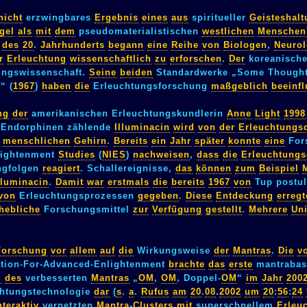
nicht
erzwingbares
Ergebnis
eines
aus
spiritueller
Geisteshal
gel
als
mit
dem
pseudomaterialistischen
westlichen
Menschen
des
20
.
Jahrhunderts
begann
eine
Reihe
von
Biologen
,
Neuro
r
Erleuchtung
wissenschaftlich
zu
erforschen
.
Der
koreanische
ungswissenschaft.
Seine
beiden
Standardwerke „Some Though
“ (
1967
)
haben
die
Erleuchtungsforschung
maßgeblich
beeinfl
ng
der
amerikanischen Erleuchtungskundlerin
Anne
Light
1998
Endorphinen zählende
Illuminacin
wird
von
der
Erleuchtungs
menschlichen
Gehirn
.
Bereits
ein
Jahr
später
konnte
eine
For
lightenment
Studies
(
NIES
)
nachweisen
,
dass
die
Erleuchtungs
ngfolgen
reagiert
. Schallereignisse,
das
können
zum
Beispiel
lluminacin
.
Damit
war
erstmals
die
bereits
1967
von
Tup postul
von
Erleuchtungsprozessen
gegeben
.
Diese
Entdeckung
erregt
hebliche
Forschungsmittel
zur
Verfügung
gestellt
.
Mehrere
Uni
Forschung
vor
allem
auf
die
Wirkungsweise
der
Mantras
.
Die
v
tion-For-Advanced-Enlightenment
brachte
das
erste
mantrabasi
g
des
verbesserten
Mantras
„
OM
,
OM
, Doppel-
OM
“
im
Jahr
200
htungstechnologie
dar
(
s
.
a
.
Rufus
am
20
.
08
.
2002
um
20
:
56
:
24
nteraktiv
vernetzten
Mantra
-
Clusters
mit
superschnellem
Erleu