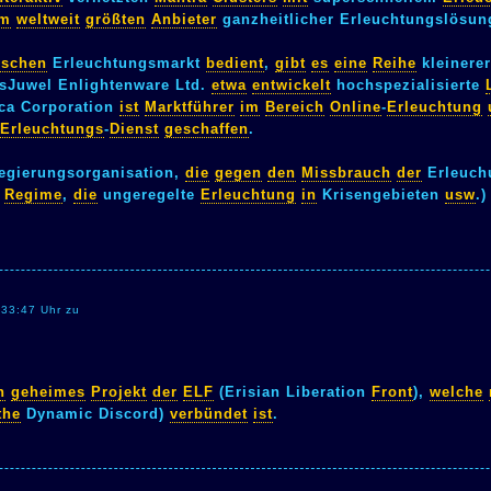
m
weltweit
größten
Anbieter
ganzheitlicher Erleuchtungslösu
ischen
Erleuchtungsmarkt
bedient
,
gibt
es
eine
Reihe
kleinere
sJuwel Enlightenware Ltd.
etwa
entwickelt
hochspezialisierte
ca Corporation
ist
Marktführer
im
Bereich
Online
-
Erleuchtung
Erleuchtungs
-
Dienst
geschaffen
.
egierungsorganisation,
die
gegen
den
Missbrauch
der
Erleuchu
Regime
,
die
ungeregelte
Erleuchtung
in
Krisengebieten
usw
.
:33:47 Uhr zu
n
geheimes
Projekt
der
ELF
(Erisian Liberation
Front
),
welche
the
Dynamic Discord)
verbündet
ist
.