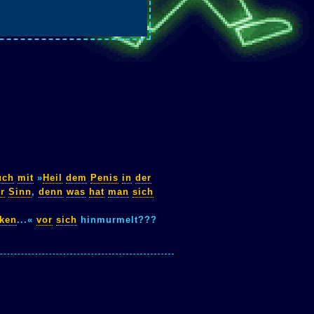
uch
mit
»
Heil
dem
Penis
in
der
r
Sinn
,
denn
was
hat
man
sich
cken
...«
vor
sich
hinmurmelt???