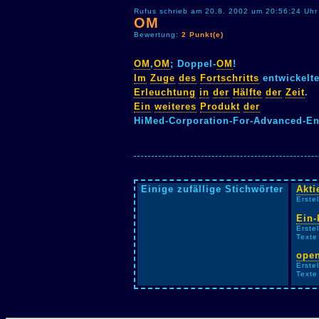
Rufus schrieb am 20.8. 2002 um 20:56:24 Uhr
OM
Bewertung:
2 Punkt(e)
OM
,
OM
; Doppel-
OM
!
Im
Zuge
des
Fortschritts
entwickelt
Erleuchtung
in
der
Hälfte
der
Zeit
.
Ein
weiteres
Produkt
der
HiMed-Corporation-For-Advanced-En
Einige zufällige Stichwörter
Akti
Erste
Ein-
Erste
Texte
ope
Erste
Texte