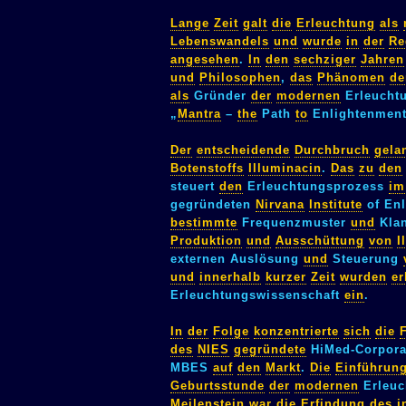
Lange
Zeit
galt
die
Erleuchtung
als
Lebenswandels
und
wurde
in
der
Re
angesehen
.
In
den
sechziger
Jahren
und
Philosophen
,
das
Phänomen
de
als
Gründer
der
modernen
Erleucht
„
Mantra
–
the
Path
to
Enlightenment
Der
entscheidende
Durchbruch
gela
Botenstoffs
Illuminacin
.
Das
zu
den
steuert
den
Erleuchtungsprozess
im
gegründeten
Nirvana
Institute
of En
bestimmte
Frequenzmuster
und
Kla
Produktion
und
Ausschüttung
von
I
externen Auslösung
und
Steuerung
und
innerhalb
kurzer
Zeit
wurden
er
Erleuchtungswissenschaft
ein
.
In
der
Folge
konzentrierte
sich
die
des
NIES
gegründete
HiMed-Corpora
MBES
auf
den
Markt
.
Die
Einführun
Geburtsstunde
der
modernen
Erleuc
Meilenstein
war
die
Erfindung
des
i