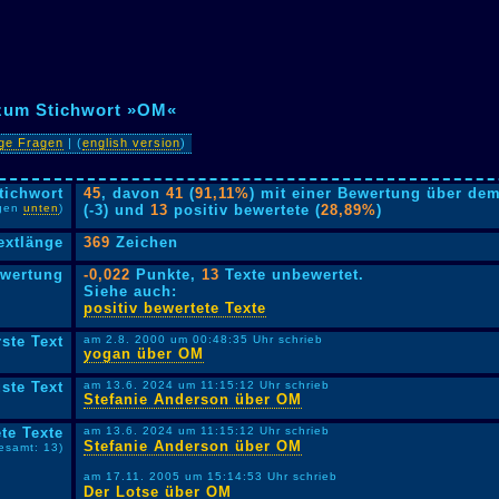
 zum Stichwort »OM«
ige Fragen
| (
english version
)
tichwort
45
, davon
41
(
91,11%
) mit einer Bewertung über dem
lgen
unten
)
(-3) und
13
positiv bewertete (
28,89%
)
extlänge
369
Zeichen
ewertung
-0,022
Punkte,
13
Texte unbewertet.
Siehe auch:
positiv bewertete Texte
rste Text
am 2.8. 2000 um 00:48:35 Uhr schrieb
yogan über OM
ste Text
am 13.6. 2024 um 11:15:12 Uhr schrieb
Stefanie Anderson über OM
te Texte
am 13.6. 2024 um 11:15:12 Uhr schrieb
Stefanie Anderson über OM
esamt: 13)
am 17.11. 2005 um 15:14:53 Uhr schrieb
Der Lotse über OM