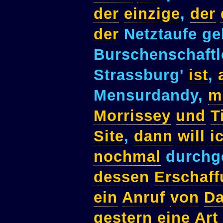
der
einzige
,
der
der
Netztaufe g
Burschenschaft
Strassburg'
ist
,
Mensurdandy,
m
Morrissey
und
T
Site
,
dann
will
i
nochmal
durchg
dessen
Erschaf
ein
Anruf
von
Da
gestern
eine
Art