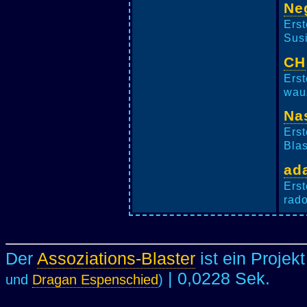
Ne
Erst
Susi
CH
Erst
wauz
Na
Erst
Blas
ad
Erst
rado
Der
Assoziations-Blaster
ist ein Projek
| 0,0228 Sek.
und
Dragan Espenschied
)