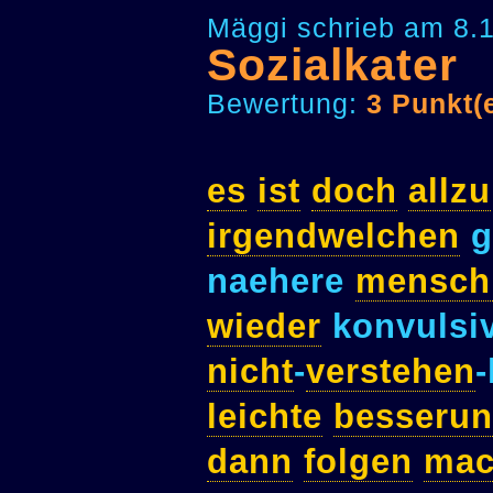
Mäggi schrieb am 8.
Sozialkater
Bewertung:
3 Punkt(
es
ist
doch
allzu
irgendwelchen
g
naehere
mensch
wieder
konvulsiv
nicht
-
verstehen
leichte
besseru
dann
folgen
mac