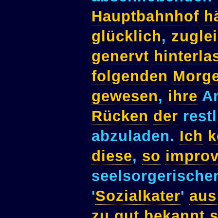
Hauptbahnhof
h
glücklich
,
zugle
genervt
hinterla
folgenden
Morg
gewesen
,
ihre
An
Rücken
der
rest
abzuladen.
Ich
k
diese
,
so
improv
seelsorgerisch
'
Sozialkater
'
aus
zu
gut
bekannt
s