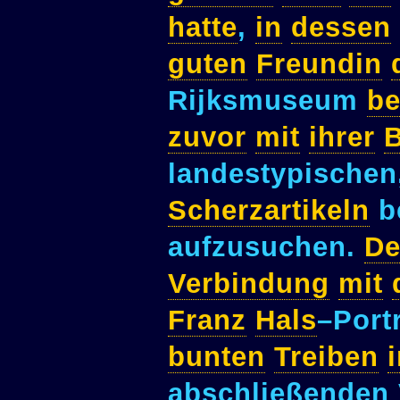
hatte
,
in
dessen
guten
Freundin
Rijksmuseum
be
zuvor
mit
ihrer
B
landestypischen
Scherzartikeln
be
aufzusuchen.
De
Verbindung
mit
Franz
Hals
–Port
bunten
Treiben
abschließenden