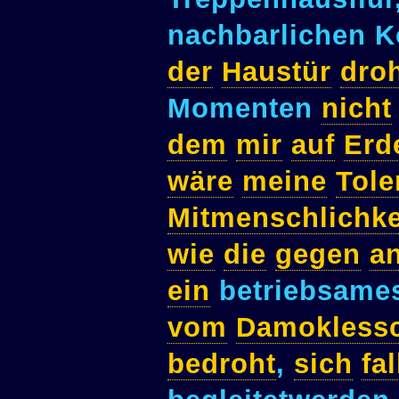
nachbarlichen 
der
Haustür
dro
Momenten
nicht
dem
mir
auf
Erd
wäre
meine
Tole
Mitmenschlichke
wie
die
gegen
a
ein
betriebsame
vom
Damokless
bedroht
,
sich
fa