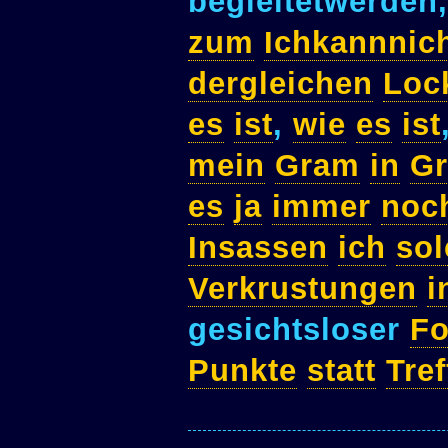
begleitetwerde
zum
Ichkannnic
dergleichen
Loc
es
ist
,
wie
es
ist
mein
Gram
in
Gr
es
ja
immer
noc
Insassen
ich
sol
Verkrustungen
i
gesichtsloser
F
Punkte
statt
Tre