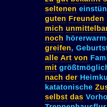
seltenen
einstü
guten
Freunden
mich
unmittelba
noch
hörerwarm
greifen
, Geburts
alle
Art
von
Fami
mit
größtmögli
nach
der
Heimku
katatonische
Zu
selbst
das
Vorh
Treppenhausflur