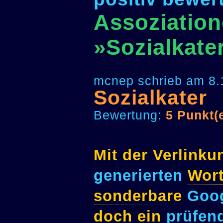
Assoziation
»Sozialkate
mcnep schrieb am 8.
Sozialkater
Bewertung:
5 Punkt(
Mit
der
Verlinku
generierten
Wor
sonderbare
Goog
doch
ein
prüfen