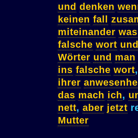
und
denken
wen
keinen
fall
zusa
miteinander
was
falsche
wort
un
Wörter
und
man
ins
falsche
wort
ihrer
anwesenhe
das
mach
ich
,
u
nett
,
aber
jetzt
r
Mutter