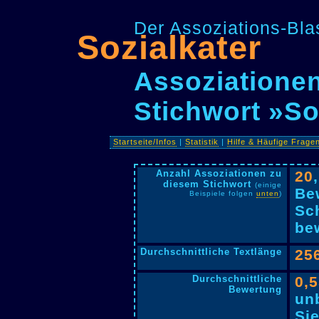
Der Assoziations-Blas
Sozialkater
Assoziationen
Stichwort »So
Startseite/Infos
|
Statistik
|
Hilfe & Häufige Frage
Anzahl Assoziationen zu
20
diesem Stichwort
(einige
Be
Beispiele folgen
unten
)
Sc
bew
Durchschnittliche Textlänge
25
Durchschnittliche
0,
Bewertung
un
Si