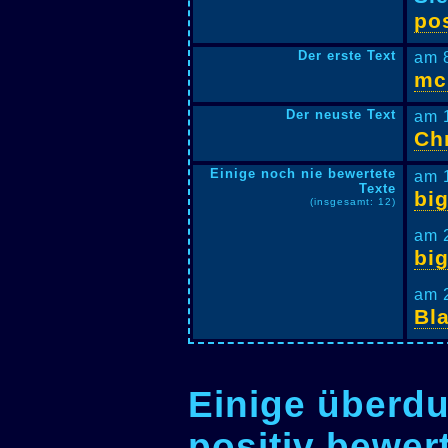
pos
Der erste Text
am 
mc
Der neuste Text
am 
Chr
Einige noch nie bewertete
am 
Texte
big
(insgesamt: 12)
am 
big
am 
Bl
Einige überdu
positiv bewer