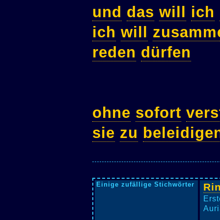
und
das
will
ich
ich
will
zusamm
reden
dürfen
ohne
sofort
ver
sie
zu
beleidige
Einige zufällige Stichwörter
Ri
Erst
Auri