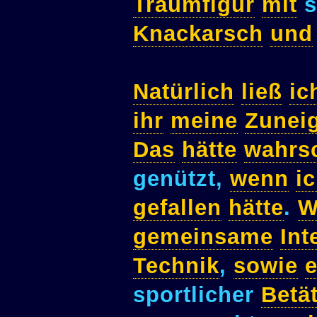
Traumfigur
mit
s
Knackarsch
und
Natürlich
ließ
ic
ihr
meine
Zunei
Das
hätte
wahrsc
genützt,
wenn
i
gefallen
hätte
.
W
gemeinsame
Int
Technik
,
sowie
e
sportlicher
Betä