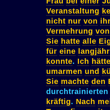
Frau
bei
einer
J
Veranstaltung
k
nicht
nur
von
ih
Vermehrung
von
Sie
hatte
alle
Ei
für
eine
langjähr
konnte
.
Ich
hätt
umarmen
und
k
Sie
machte
den
durchtrainierte
kräftig
.
Nach
me