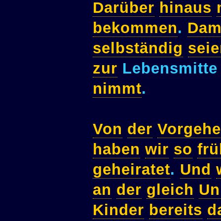
Darüber
hinaus
bekommen
.
Dam
selbständig
sei
zur
Lebensmitt
nimmt
.
Von
der
Vorgehe
haben
wir
so
frü
geheiratet
.
Und
an
der
gleich
Un
Kinder
bereits
d