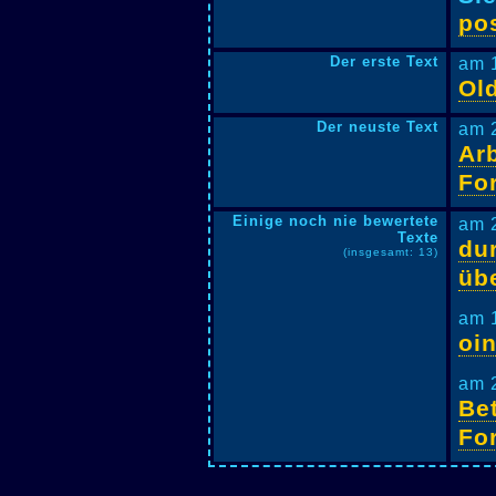
pos
Der erste Text
am 
Ol
Der neuste Text
am 
Arb
Fo
Einige noch nie bewertete
am 
Texte
du
(insgesamt: 13)
üb
am 
oi
am 
Be
Fo