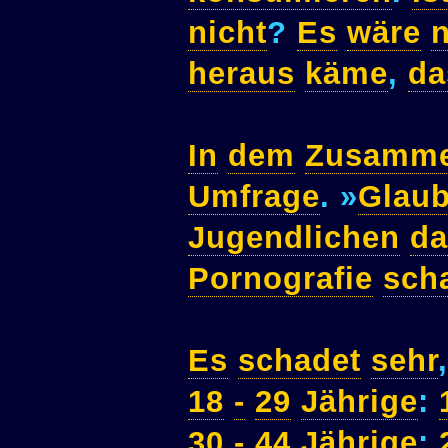
nicht
?
Es
wäre
n
heraus
käme
,
da
In
dem
Zusamm
Umfrage
. »
Glau
Jugendlichen
da
Pornografie
sch
Es
schadet
sehr
18
-
29
Jährige
:
30
-
44
Jährige
: