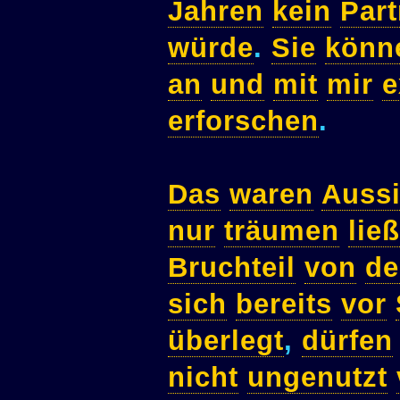
Jahren
kein
Part
würde
.
Sie
könn
an
und
mit
mir
e
erforschen
.
Das
waren
Aussi
nur
träumen
lie
Bruchteil
von
d
sich
bereits
vor
überlegt
,
dürfen
nicht
ungenutzt