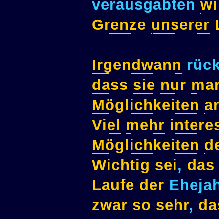
verausgabten
wi
Grenze
unserer
Irgendwann
rüc
dass
sie
nur
man
Möglichkeiten
a
Viel
mehr
intere
Möglichkeiten
d
Wichtig
sei
,
das
Laufe
der
Eheja
zwar
so
sehr
,
da