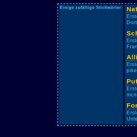
Einige zufällige Stichwörter
Na
Erst
Dort
Sc
Erst
Fran
All
Erst
pike
Pu
Erst
mcne
Fo
Erst
Unte