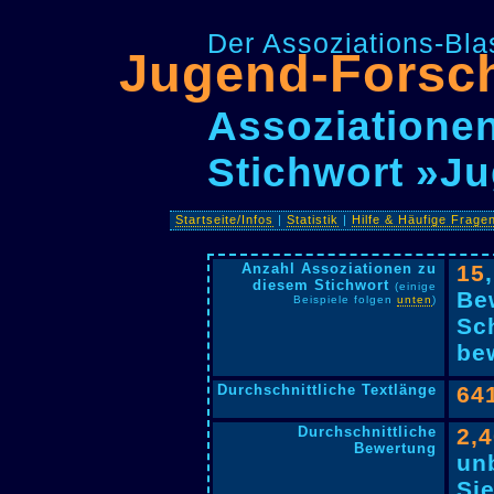
Der Assoziations-Blas
Jugend-Forsc
Assoziationen
Stichwort »J
Startseite/Infos
|
Statistik
|
Hilfe & Häufige Frage
Anzahl Assoziationen zu
15
diesem Stichwort
(einige
Be
Beispiele folgen
unten
)
Sc
bew
Durchschnittliche Textlänge
64
Durchschnittliche
2,
Bewertung
un
Si