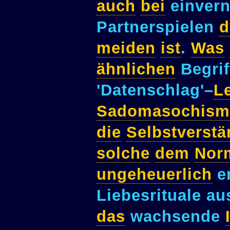
auch
bei
einver
Partnerspielen
d
meiden
ist
.
Was
ähnlichen
Begrif
'Datenschlag'–
L
Sadomasochism
die
Selbstverstä
solche
dem
Nor
ungeheuerlich
e
Liebesrituale au
das
wachsende