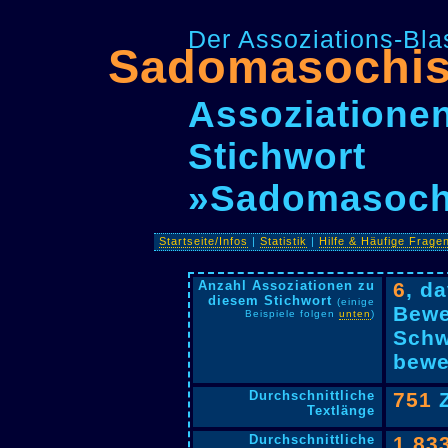
Der Assoziations-Blas
Sadomasochis
Assoziationen
Stichwort
»Sadomasoch
Startseite/Infos
|
Statistik
|
Hilfe & Häufige Frage
Anzahl Assoziationen zu
6
, d
diesem Stichwort
(einige
Bewe
Beispiele folgen
unten
)
Schw
bewe
Durchschnittliche
751
Z
Textlänge
Durchschnittliche
1,83