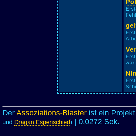
Po
Erst
Fehl
ge
Erst
Arbe
Ve
Erst
wari
Nin
Erst
Schm
Der
Assoziations-Blaster
ist ein Projek
| 0,0272 Sek.
und
Dragan Espenschied
)