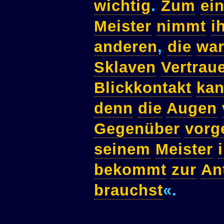
wichtig
.
Zum
ei
Meister
nimmt
i
anderen
,
die
wa
Sklaven
Vertrau
Blickkontakt
ka
denn
die
Augen
Gegenüber
vorg
seinem
Meister
bekommt
zur
An
brauchst
«.