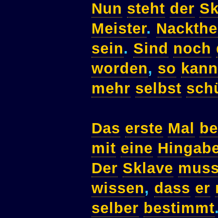
Nun
steht
der
Sk
Meister
.
Nackthe
sein
.
Sind
noch
worden
,
so
kann
mehr
selbst
sch
Das
erste
Mal
b
mit
eine
Hingab
Der
Sklave
mus
wissen
,
dass
er
selber
bestimmt