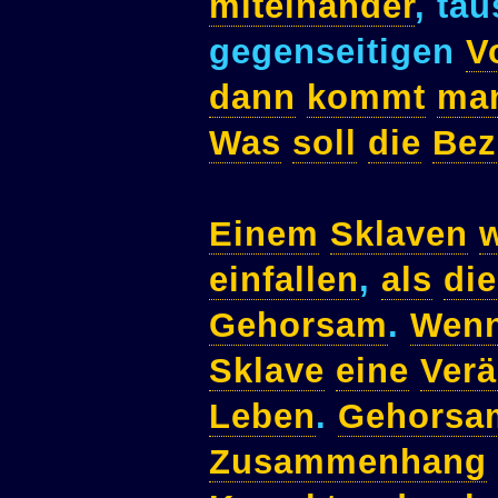
miteinander
, ta
gegenseitigen
V
dann
kommt
ma
Was
soll
die
Bez
Einem
Sklaven
w
einfallen
,
als
die
Gehorsam
.
Wen
Sklave
eine
Ver
Leben
.
Gehorsa
Zusammenhang