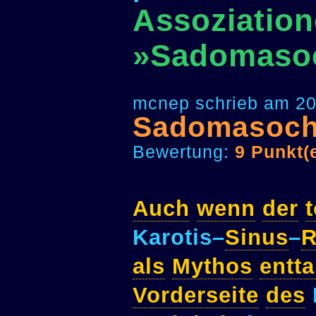
Assoziation
»Sadomasoc
mcnep schrieb am 20
Sadomasoch
Bewertung:
9 Punkt(
Auch
wenn
der
Karotis–
Sinus
–
R
als
Mythos
entta
Vorderseite
des