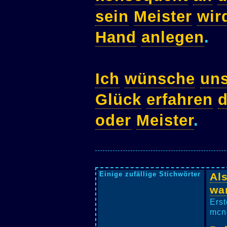
sein
Meister
wir
Hand
anlegen
.
Ich
wünsche
un
Glück
erfahren
d
oder
Meister
.
Einige zufällige Stichwörter
Al
wa
Erst
mcne