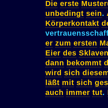
Die
erste
Muste
unbedingt
sein
.
Körperkontakt
d
vertrauensscha
er
zum
ersten
M
Eier
des
Sklave
dann
bekommt
d
wird
sich
diese
läßt
mit
sich
ge
auch
immer
tut
.