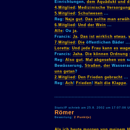
Einrichtungen,
dem
Aquädukt
und
d
4
.
Mitglied
:
Medizinische
Versorgun
5
.
Mitglied
:
Schulwesen
...
Reg:
Naja
gut
.
Das
sollte
man
erwäh
6
.
Mitglied
:
Und
der
Wein
...
Alle
: Ou
ja
.
Francis:
Ja
.
Das
ist
wirklich
etwas
,
7
.
Mitglied
:
Die
öffentlichen Bäder ...
Loretta
:
Und
jede
Frau
kann
es
wag
Francis:
Jaha
.
Die
können
Ordnung
Reg:
Also
gut
.
Mal
abgesehen
von
sa
Bewässerung,
Straßen
,
der
Wasserau
uns
getan
?
2
.
Mitglied
:
Den
Frieden
gebracht
...
Reg:
Ach
!
Frieden
!
Halt
die
Klappe
.
StaticIP schrieb am 25.8. 2002 um 17:07:06 U
Römer
Bewertung:
2 Punkt(e)
Als
ich
heute
morgen
von
meinem
H