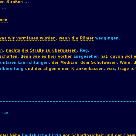
en
Straßen
...
g
...
nen
.
was
wir
vermissen
würden
,
wenn
die
Römer
weggingen.
en
,
nachts
die
Straße
zu
überqueren
, Reg.
schaffen
,
denn
wie
es
hier
vorher
ausgesehen
hat
,
davon
woll
nitären Einrichtungen,
der
Medizin
,
dem
Schulwesen
,
Wein
,
d
fbereitung
und
der
allgemeinen
Krankenkassen
,
was
,
frage
ic
hr zu
otel
Nähe
Paulskirche flirrig
vor
Schlaflosigkeit
und
der
Chem