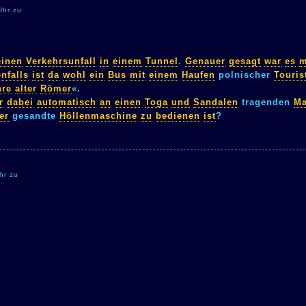
Uhr zu
einen
Verkehrsunfall
in
einem
Tunnel
.
Genauer
gesagt
war
es
m
nfalls
ist
da
wohl
ein
Bus
mit
einem
Haufen
polnischer
Touris
hre
alter
Römer
«.
r
dabei
automatisch
an
einen
Toga
und
Sandalen
tragenden
M
er
gesandte
Höllenmaschine
zu
bedienen
ist
?
hr zu