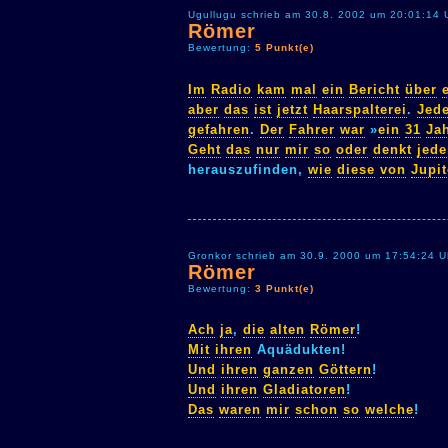
Ugullugu schrieb am 30.8. 2002 um 20:01:14 
Römer
Bewertung:
5 Punkt(e)
Im
Radio
kam
mal
ein
Bericht
über
aber
das
ist
jetzt
Haarspalterei
.
Jede
gefahren
.
Der
Fahrer
war
»
ein
31
Ja
Geht
das
nur
mir
so
oder
denkt
jede
herauszufinden,
wie
diese
von
Jupit
Gronkor schrieb am 30.9. 2000 um 17:54:24 U
Römer
Bewertung:
3 Punkt(e)
Ach
ja
,
die
alten
Römer
!
Mit
ihren
Aquädukten!
Und
ihren
ganzen
Göttern
!
Und
ihren
Gladiatoren
!
Das
waren
mir
schon
so
welche
!