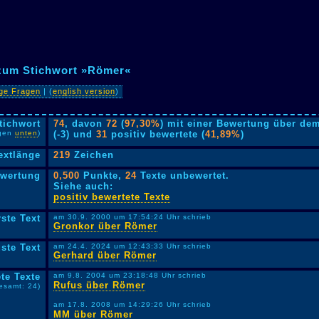
 zum Stichwort »Römer«
ige Fragen
| (
english version
)
tichwort
74
, davon
72
(
97,30%
) mit einer Bewertung über dem
lgen
unten
)
(-3) und
31
positiv bewertete (
41,89%
)
extlänge
219
Zeichen
ewertung
0,500
Punkte,
24
Texte unbewertet.
Siehe auch:
positiv bewertete Texte
rste Text
am 30.9. 2000 um 17:54:24 Uhr schrieb
Gronkor über Römer
ste Text
am 24.4. 2024 um 12:43:33 Uhr schrieb
Gerhard über Römer
te Texte
am 9.8. 2004 um 23:18:48 Uhr schrieb
Rufus über Römer
esamt: 24)
am 17.8. 2008 um 14:29:26 Uhr schrieb
MM über Römer