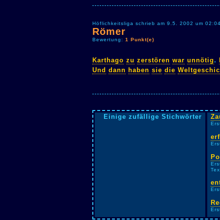
Höflichkeitsliga schrieb am 9.5. 2002 um 02:0
Römer
Bewertung:
1 Punkt(e)
Karthago
zu
zerstören
war
unnötig
.
Und
dann
haben
sie
die
Weltgeschic
Einige zufällige Stichwörter
Za
Ers
er
Ers
Po
Ers
Tex
en
Ers
Re
Ers