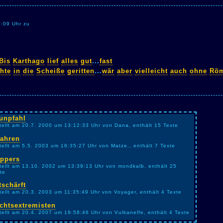
4:09 Uhr zu
Bis
Karthago
lief
alles
gut
...
fast
hte
in
die
Scheiße
geritten
...
wär
aber
vielleicht
auch
ohne
Rö
unpfahl
tellt am 20.7. 2000 um 13:12:33 Uhr von Dana, enthält 15 Texte
fahren
tellt am 5.5. 2003 um 16:35:27 Uhr von Matze., enthält 7 Texte
ppers
tellt am 13.10. 2002 um 13:39:13 Uhr von mondkalb, enthält 25
te
tschärft
tellt am 20.3. 2003 um 11:35:49 Uhr von Voyager, enthält 4 Texte
chtsextremisten
tellt am 20.4. 2007 um 19:58:46 Uhr von Vulkanelfe, enthält 4 Texte