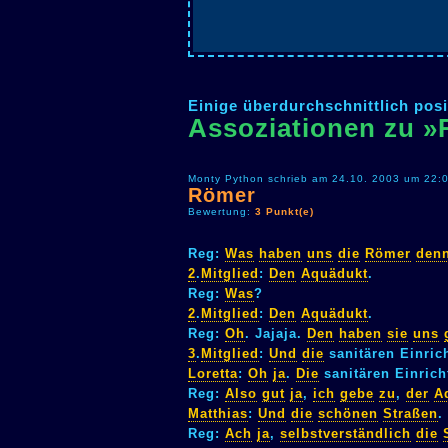
Einige überdurchschnittlich posi
Assoziationen zu 
Monty Python schrieb am 24.10. 2003 um 22:0
Römer
Bewertung:
3 Punkt(e)
Reg:
Was
haben
uns
die
Römer
den
2
.
Mitglied
:
Den
Aquädukt
.
Reg:
Was
?
2
.
Mitglied
:
Den
Aquädukt
.
Reg:
Oh
. Jajaja.
Den
haben
sie
uns
3
.
Mitglied
:
Und
die
sanitären Einric
Loretta
:
Oh
ja
.
Die
sanitären Einric
Reg:
Also
gut
ja
,
ich
gebe
zu
,
der
A
Matthias
:
Und
die
schönen
Straßen
.
Reg:
Ach
ja
,
selbstverständlich
die