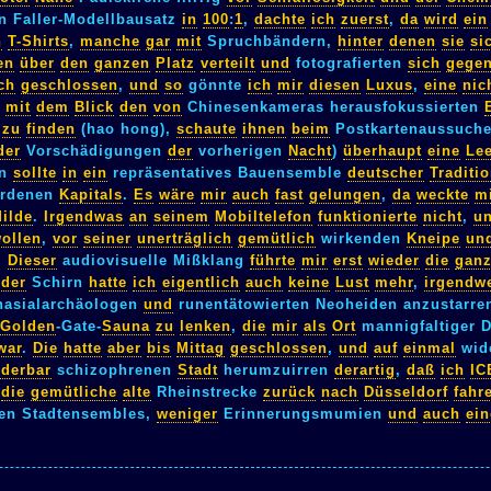
n Faller-Modellbausatz
in
100
:
1
,
dachte
ich
zuerst
,
da
wird
ein
n
T-Shirts
,
manche
gar
mit
Spruchbändern,
hinter
denen
sie
si
en
über
den
ganzen
Platz
verteilt
und
fotografierten
sich
gegen
ch
geschlossen
,
und
so
gönnte
ich
mir
diesen
Luxus
,
eine
nic
mit
dem
Blick
den
von
Chinesenkameras herausfokussierten
zu
finden
(hao hong),
schaute
ihnen
beim
Postkartenaussuch
der
Vorschädigungen
der
vorherigen
Nacht
)
überhaupt
eine
Le
ln
sollte
in
ein
repräsentatives Bauensemble
deutscher
Traditi
ordenen
Kapitals
.
Es
wäre
mir
auch
fast
gelungen
,
da
weckte
m
ilde
.
Irgendwas
an
seinem
Mobiltelefon
funktionierte
nicht
,
u
ollen
,
vor
seiner
unerträglich
gemütlich
wirkenden
Kneipe
un
.
Dieser
audiovisuelle Mißklang
führte
mir
erst
wieder
die
gan
der
Schirn
hatte
ich
eigentlich
auch
keine
Lust
mehr
,
irgendw
asialarchäologen
und
runentätowierten Neoheiden anzustarre
Golden
-Gate-
Sauna
zu
lenken
,
die
mir
als
Ort
mannigfaltiger 
war
.
Die
hatte
aber
bis
Mittag
geschlossen
,
und
auf
einmal
wid
derbar
schizophrenen
Stadt
herumzuirren
derartig
,
daß
ich
IC
die
gemütliche
alte
Rheinstrecke
zurück
nach
Düsseldorf
fahr
ten Stadtensembles,
weniger
Erinnerungsmumien
und
auch
ein