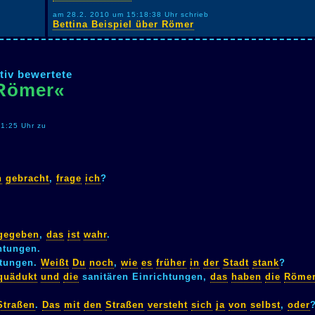
am 28.2. 2010 um 15:18:38 Uhr schrieb
Bettina Beispiel über Römer
tiv bewertete
»Römer«
1:25 Uhr zu
n
gebracht
,
frage
ich
?
gegeben
,
das
ist
wahr
.
htungen.
htungen.
Weißt
Du
noch
,
wie
es
früher
in
der
Stadt
stank
?
quädukt
und
die
sanitären Einrichtungen,
das
haben
die
Röme
Straßen
.
Das
mit
den
Straßen
versteht
sich
ja
von
selbst
,
oder