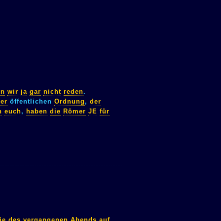
en
wir
ja
gar
nicht
reden
.
er
öffentlichen
Ordnung
,
der
h
euch
,
haben
die
Römer
JE
für
ie
des
vergangenen
Abends
auf