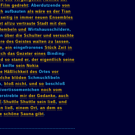
Film
gedreht
: Aberdutzende
von
ch
aufbauten
als
wäre
es
der
Tian
seitig
in
immer
neuen
Ensembles
ht
allzu
vertraute
Stadt
mit
den
Bembeln
und
Wirtshausschildern,
en
über
die
Schulter
und
versuchte
ere
des
Geistes
walten
zu
lassen
,
on
,
ein
eingefrorenes
Stück
Zeit
in
ich
das
Gezeter
eines
Binding-
nd
so
stand
er
,
der
eigentlich
seine
d
keifte
sein
Nokia
ze
Häßlichkeit
des
Ortes
vor
elche
blöden
Schmuckfibeln
n,
bloß
nicht
,
und
so
beschloß
Divertissementchen
noch
vom
erstrebte
mir
der
Gedanke
,
auch
E
-
Shuttle
Shuttle
sein
ließ
,
und
en
ließ
,
einem
Ort
,
an
dem
es
e
schöne
Sauna
gibt
.