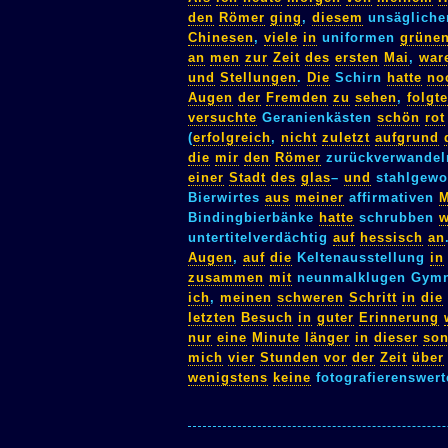
den
Römer
ging
,
diesem
unsägliche
Chinesen
,
viele
in
uniformen
grüne
an
men
zur
Zeit
des
ersten
Mai
,
war
und
Stellungen
.
Die
Schirn
hatte
no
Augen
der
Fremden
zu
sehen
,
folgte
versuchte
Geranienkästen
schön
rot
(
erfolgreich
,
nicht
zuletzt
aufgrund
die
mir
den
Römer
zurückverwande
einer
Stadt
des
glas
–
und
stahlgew
Bierwirtes
aus
meiner
affirmativen
M
Bindingbierbänke
hatte
schrubben
w
untertitelverdächtig
auf
hessisch
an
Augen
,
auf
die
Keltenausstellung
in
zusammen
mit
neunmalklugen Gymn
ich
,
meinen
schweren
Schritt
in
die
letzten
Besuch
in
guter
Erinnerung
nur
eine
Minute
länger
in
dieser
son
mich
vier
Stunden
vor
der
Zeit
über
wenigstens
keine
fotografierenswer