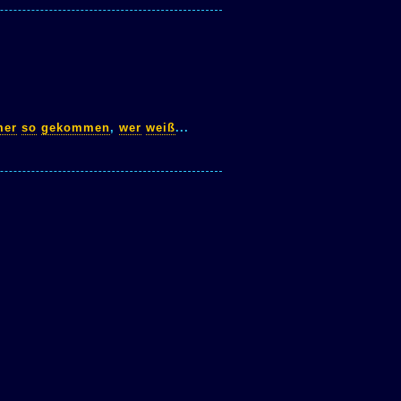
mer
so
gekommen
,
wer
weiß
...