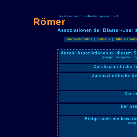
Der Assoziations-Blaster präsentiert:
Römer
Assoziationen der Blaster-User
Startseite/Infos
|
Statistik
|
Hilfe & Häuf
Anzahl Assoziationen zu diesem S
(einige Beispiele fo
Durchschnittliche T
Durchschnittliche B
Der e
Der neu
Einige noch nie bewerte
(insg