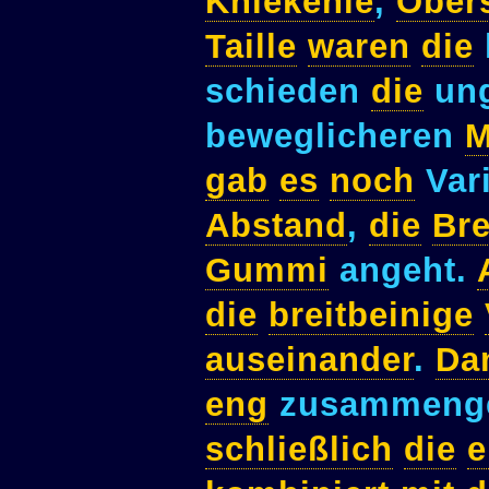
Kniekehle
,
Ober
Taille
waren
die
schieden
die
un
beweglicheren
M
gab
es
noch
Var
Abstand
,
die
Bre
Gummi
angeht.
die
breitbeinige
auseinander
.
Da
eng
zusammenge
schließlich
die
e