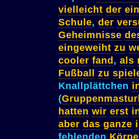
vielleicht
der
ei
Schule
,
der
vers
Geheimnisse
de
eingeweiht
zu
w
cooler
fand
,
als
Fußball
zu
spiel
Knallplättchen
i
(
Gruppenmastur
hatten
wir
erst
i
aber
das
ganze
fehlenden
Körpe