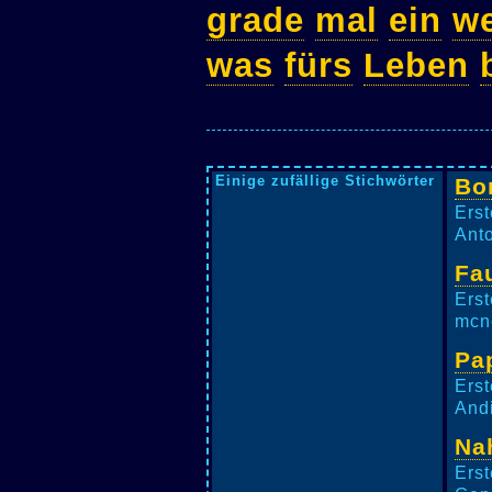
grade
mal
ein
w
was
fürs
Leben
Einige zufällige Stichwörter
Bor
Erst
Anto
Fa
Erst
mcne
Pa
Erst
Andi
Na
Erst