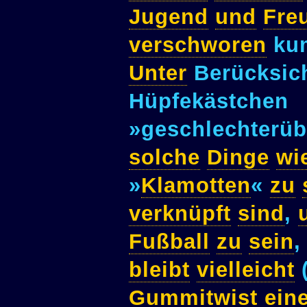
Jugend
und
Fre
verschworen
ku
Unter
Berücksic
Hüpfekästchen
»geschlechterüb
solche
Dinge
wi
»
Klamotten
«
zu
verknüpft
sind
,
Fußball
zu
sein
,
bleibt
vielleicht
Gummitwist
ein