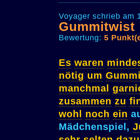
Voyager schrieb am 
Gummitwist
Bewertung:
5 Punkt(
Es
waren
minde
nötig
um
Gummi
manchmal
garni
zusammen
zu
fi
wohl
noch
ein
au
Mädchenspiel,
J
sehr
selten
dazu