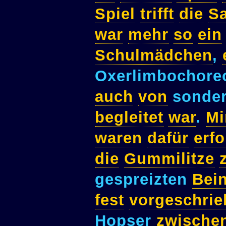
Spiel
trifft
die
S
war
mehr
so
ein
Schulmädchen
,
Oxerlimbochore
auch
von
sonder
begleitet
war
.
Mi
waren
dafür
erfo
die
Gummilitze
gespreizten
Bei
fest
vorgeschri
Hopser
zwische