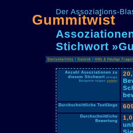
Der Assoziations-Blas
Gummitwist
Assoziationen
Stichwort »G
Startseite/Infos
|
Statistik
|
Hilfe & Häufige Frage
Anzahl Assoziationen zu
20
diesem Stichwort
(einige
Be
Beispiele folgen
unten
)
Sc
bew
Durchschnittliche Textlänge
60
Durchschnittliche
1,
Bewertung
un
Si