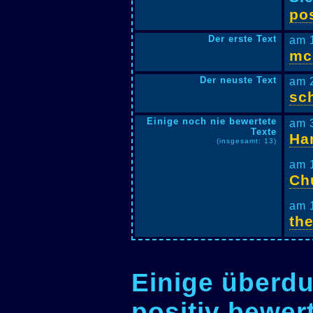
pos
Der erste Text
am 
mc
Der neuste Text
am 
sc
Einige noch nie bewertete
am 
Texte
Ha
(insgesamt: 13)
am 
Ch
am 
th
Einige überdu
positiv bewer