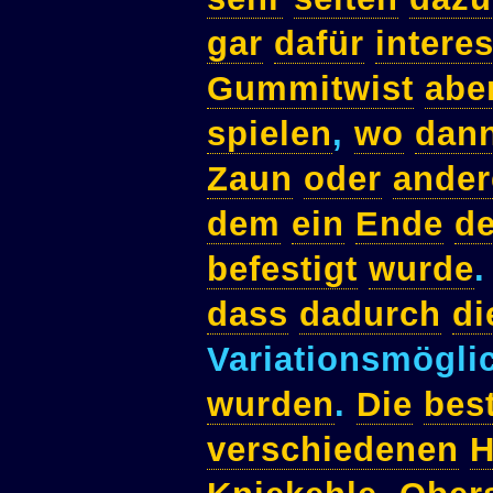
gar
dafür
interes
Gummitwist
abe
spielen
,
wo
dan
Zaun
oder
ander
dem
ein
Ende
d
befestigt
wurde
dass
dadurch
di
Variationsmögli
wurden
.
Die
bes
verschiedenen
H