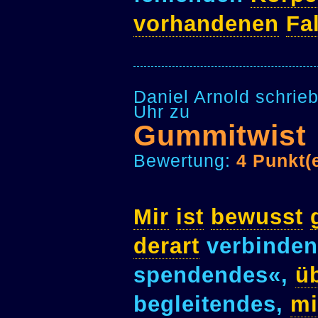
vorhandenen
Fa
Daniel Arnold schrie
Uhr zu
Gummitwist
Bewertung:
4 Punkt(
Mir
ist
bewusst
derart
verbinden
spendendes«,
ü
begleitendes,
mi