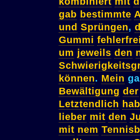
kombiniert
mit
d
gab
bestimmte
A
und
Sprüngen
,
d
Gummi
fehlerfre
um
jeweils
den
Schwierigkeitsg
können
.
Mein
ga
Bewältigung
der
Letztendlich
ha
lieber
mit
den
J
mit
nem
Tennisb