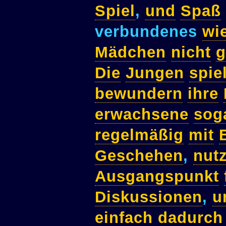
Spiel
,
und
Spaß
verbundenes
wi
Mädchen
nicht
g
Die
Jungen
spie
bewundern
ihre
erwachsene
sog
regelmäßig
mit
Geschehen
,
nut
Ausgangspunkt
Diskussionen
,
u
einfach
dadurch