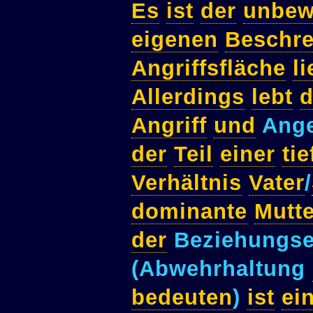
Es
ist
der
unbew
eigenen
Beschr
Angriffsfläche
li
Allerdings
lebt
d
Angriff
und
Ange
der
Teil
einer
tie
Verhältnis
Vater
/
dominante
Mutte
der
Beziehungs
(Abwehrhaltung
bedeuten
)
ist
ei