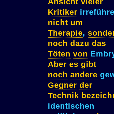
Ansicht
vieler
Kritiker
irreführ
nicht
um
Therapie
,
sonde
noch
dazu
das
Töten
von
Embr
Aber
es
gibt
noch
andere
gew
Gegner
der
Technik
bezeich
identischen