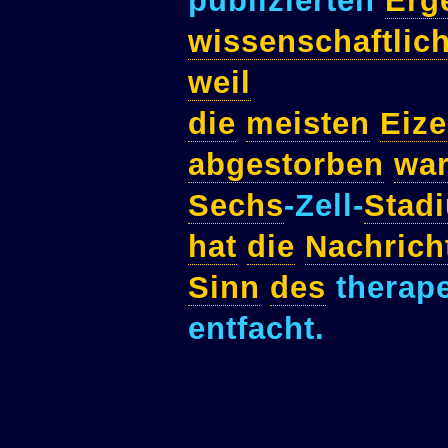
publizierten
Erg
wissenschaftlic
weil
die
meisten
Eize
abgestorben
wa
Sechs
-Zell-
Stad
hat
die
Nachrich
Sinn
des
therap
entfacht.