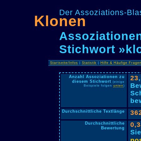
Der Assoziations-Blas
Klonen
Assoziationen
Stichwort »kl
Startseite/Infos
|
Statistik
|
Hilfe & Häufige Frage
Anzahl Assoziationen zu
23
diesem Stichwort
(einige
Be
Beispiele folgen
unten
)
Sc
bew
Durchschnittliche Textlänge
36
Durchschnittliche
0,
Bewertung
Si
pos