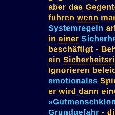
aber
das
Gegent
führen
wenn
ma
Systemregeln
ar
in
einer
Sicherhe
beschäftigt
-
Be
ein
Sicherheitsr
Ignorieren
belei
emotionales
Spi
er
wird
dann
ein
»Gutmenschklo
Grundgefahr
-
d