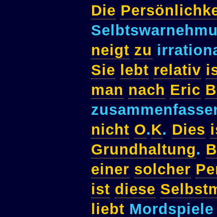
Die
Persönlichke
Selbtswarnehm
neigt
zu
irration
Sie
lebt
relativ
i
man
nach
Eric
B
zusammenfasse
nicht
O
.
K
.
Dies
i
Grundhaltung
.
B
einer
solcher
Pe
ist
diese
Selbst
liebt
Mordspiel