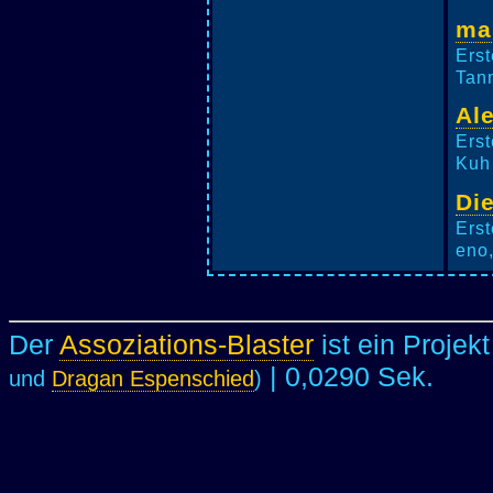
ma
Erst
Tann
Al
Erst
Kuh 
Die
Erst
eno,
Der
Assoziations-Blaster
ist ein Projek
| 0,0290 Sek.
und
Dragan Espenschied
)