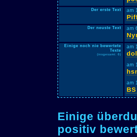
Der erste Text
am 
Pif
Der neuste Text
am 
Ny
Einige noch nie bewertete
am 
Texte
do
(insgesamt: 6)
am 
hs
am 
BS
Einige überdu
positiv bewer