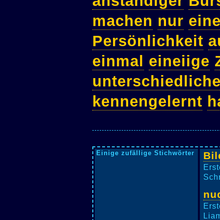
anständiger
Bur
machen
nur
ein
Persönlichkeit
a
einmal
eineiige
unterschiedlich
kennengelernt
h
Einige zufällige Stichwörter
Bi
Erst
Schr
nu
Erst
Liam