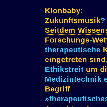
Klonbaby
:
Zukunftsmusik
?
Seitdem
Wissens
Forschungs
-
Wet
therapeutische
eingetreten
sind
Ethikstreit
um
d
Medizintechnik 
Begriff
»therapeutisch