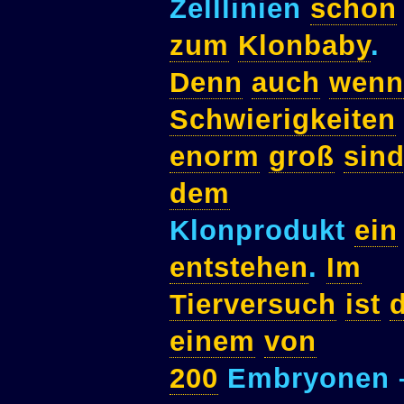
Zelllinien
schon
zum
Klonbaby
.
Denn
auch
wenn
Schwierigkeiten
enorm
groß
sin
dem
Klonprodukt
ein
entstehen
.
Im
Tierversuch
ist
einem
von
200
Embryonen