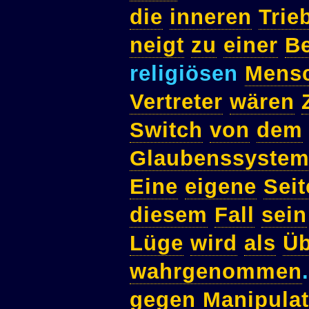
die
inneren
Trie
neigt
zu
einer
B
religiösen
Mens
Vertreter
wären
Switch
von
dem
Glaubenssyste
Eine
eigene
Seit
diesem
Fall
sein
Lüge
wird
als
Üb
wahrgenommen
gegen
Manipulat