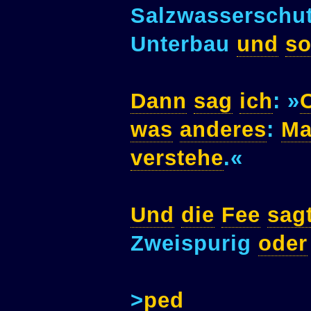
Salzwasserschu
Unterbau
und
s
Dann
sag
ich
: »
was
anderes
:
Ma
verstehe
.«
Und
die
Fee
sag
Zweispurig
oder
>
ped