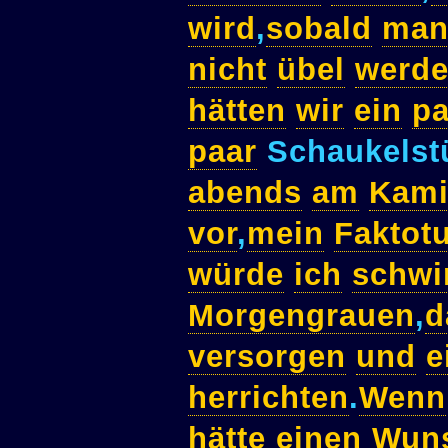
wird
,
sobald
ma
nicht
übel
werd
hätten
wir
ein
pa
paar
Schaukelst
abends
am
Kam
vor
,
mein
Faktot
würde
ich
schw
Morgengrauen
,
d
versorgen
und
e
herrichten
.
Wenn
hätte
einen
Wun