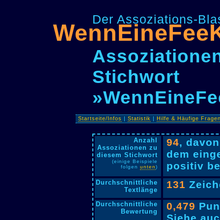
Der Assoziations-Blas
WennEineFee
Assoziationen
Stichwort
»WennEineFe
Startseite/Infos
|
Statistik
|
Hilfe & Häufige Frage
Anzahl
94
, davo
Assoziationen zu
dem einge
diesem Stichwort
(einige Beispiele
positiv be
folgen
unten
)
Durchschnittliche
131
Zeich
Textlänge
Durchschnittliche
0,479
Pun
Bewertung
Siehe auc