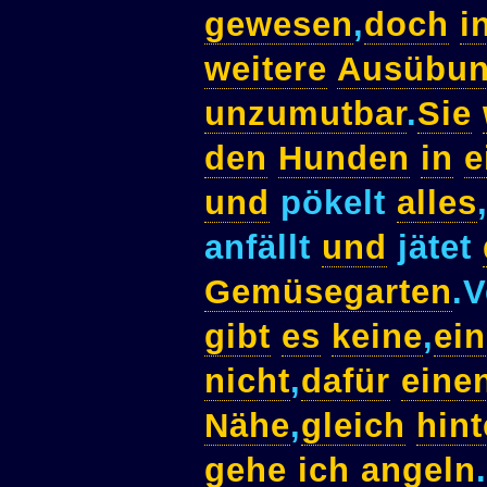
gewesen
,
doch
i
weitere
Ausübu
unzumutbar
.
Sie
den
Hunden
in
e
und
pökelt
alles
anfällt
und
jätet
Gemüsegarten
.
gibt
es
keine
,
ei
nicht
,
dafür
eine
Nähe
,
gleich
hint
gehe
ich
angeln
.