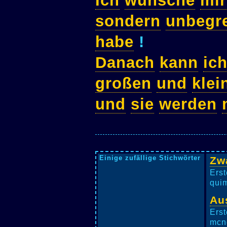
Ich
wünsche
mir
sondern
unbegr
habe
!
Danach
kann
ic
großen
und
klei
und
sie
werden
Einige zufällige Stichwörter
Zw
Erst
qui
Au
Erst
mcne