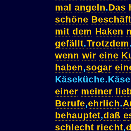
mal
angeln
.
Das
schöne
Beschäf
mit
dem
Haken
n
gefällt
.
Trotzdem
wenn
wir
eine
K
haben
,
sogar
ein
Käseküche.Käse
einer
meiner
lie
Berufe
,
ehrlich
.
A
behauptet
,
daß
e
schlecht
riecht
,