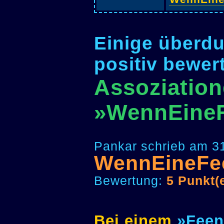
Einige überdu
positiv bewer
Assoziation
»WennEine
Pankar schrieb am 3
WennEineFe
Bewertung:
5 Punkt(
Bei
einem
»Fee