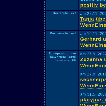
positiv b
Der erste Text
am 28.11. 20
Tanja übe
WennEin
Der neuste Text
am 10.11. 20
Gerhard 
WennEin
Einige noch nie
am 26.9. 202
bewertete Texte
Zuzanna 
(insgesamt: 43)
WennEin
am 27.9. 201
sechserp
WennEin
am 31.5. 200
platypus 
WennEin