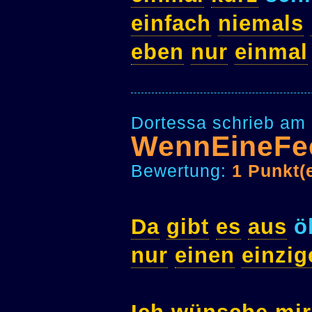
einfach
niemals
eben
nur
einmal
Dortessa schrieb am 
WennEineFe
Bewertung:
1 Punkt(
Da
gibt
es
aus
ö
nur
einen
einzig