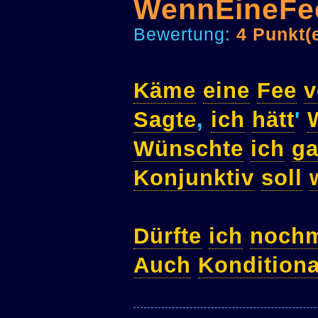
WennEineFe
Bewertung:
4 Punkt(
Käme
eine
Fee
v
Sagte
,
ich
hätt
'
Wünschte
ich
g
Konjunktiv
soll
Dürfte
ich
noch
Auch
Konditiona