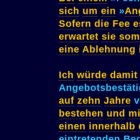
sich
um
ein
»
An
Sofern
die
Fee
e
erwartet
sie
som
eine
Ablehnung
Ich
würde
damit
Angebotsbestät
auf
zehn
Jahre
v
bestehen
und
mi
einen
innerhalb
eintretenden Bed