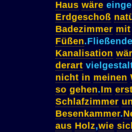
Haus
wäre
einge
Erdgeschoß
nat
Badezimmer
mit
Füßen
.Fließend
Kanalisation
wä
derart
vielgestal
nicht
in
meinen
so
gehen
.
Im
ers
Schlafzimmer
u
Besenkammer
.
N
aus
Holz
,
wie
sic