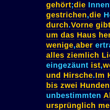
gehört
;
die
Inne
gestrichen
,
die
H
durch
.
Vorne
gib
um
das
Haus
he
wenige
,
aber
ert
alles
ziemlich
L
eingezäunt
ist
,
w
und
Hirsche
.
Im
bis
zwei
Hunden
unbestimmten
A
ursprünglich
me