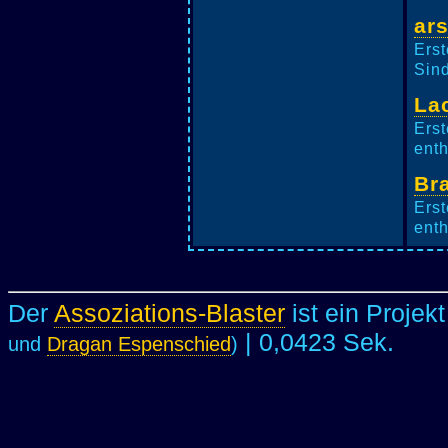
ar
Erst
Sind
La
Erst
enth
Br
Erst
enth
Der
Assoziations-Blaster
ist ein Projek
| 0,0423 Sek.
und
Dragan Espenschied
)