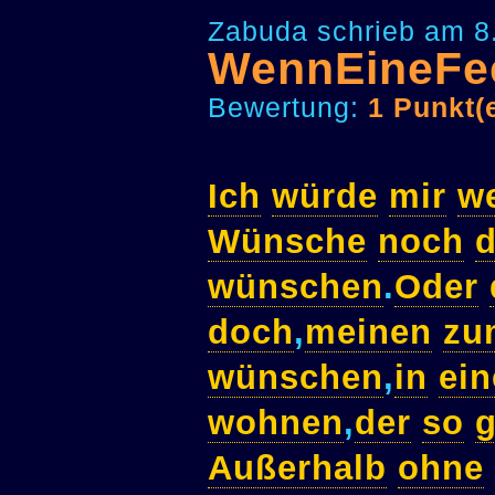
Zabuda schrieb am 8
WennEineFe
Bewertung:
1 Punkt(
Ich
würde
mir
w
Wünsche
noch
wünschen
.
Oder
doch
,
meinen
zu
wünschen
,
in
ei
wohnen
,
der
so
Außerhalb
ohne