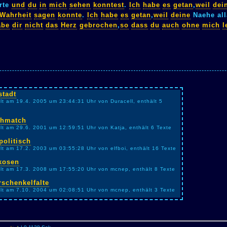
rte
und
du
in
mich
sehen
konntest
.
Ich
habe
es
getan
,
weil
dei
Wahrheit
sagen
konnte
.
Ich
habe
es
getan
,
weil
deine
Naehe al
abe
dir
nicht
das
Herz
gebrochen
,
so
dass
du
auch
ohne
mich
l
stadt
llt am 19.4. 2005 um 23:44:31 Uhr von Duracell, enthält 5
thmatch
llt am 29.6. 2001 um 12:59:51 Uhr von Katja, enthält 6 Texte
politisch
llt am 17.2. 2003 um 03:55:28 Uhr von elfboi, enthält 16 Texte
kosen
llt am 17.3. 2008 um 17:55:20 Uhr von mcnep, enthält 8 Texte
schenkelfalte
llt am 7.10. 2004 um 02:08:51 Uhr von mcnep, enthält 3 Texte