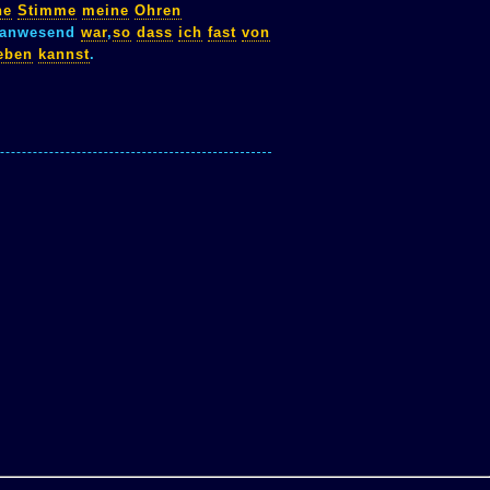
ne
Stimme
meine
Ohren
lanwesend
war
,
so
dass
ich
fast
von
eben
kannst
.