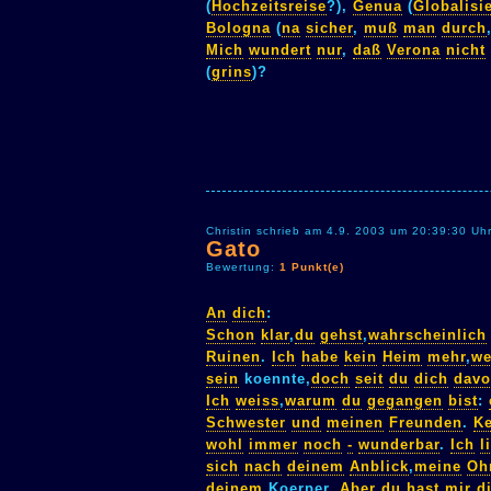
(
Hochzeitsreise
?),
Genua
(
Globalisi
Bologna
(
na
sicher
,
muß
man
durch
Mich
wundert
nur
,
daß
Verona
nicht
(
grins
)?
Christin schrieb am 4.9. 2003 um 20:39:30 Uh
Gato
Bewertung:
1 Punkt(e)
An
dich
:
Schon
klar
,
du
gehst
,
wahrscheinlich
Ruinen
.
Ich
habe
kein
Heim
mehr
,
we
sein
koennte,
doch
seit
du
dich
dav
Ich
weiss
,
warum
du
gegangen
bist
:
Schwester
und
meinen
Freunden
.
Ke
wohl
immer
noch
-
wunderbar
.
Ich
l
sich
nach
deinem
Anblick
,
meine
Oh
deinem
Koerper.
Aber
du
hast
mir
d