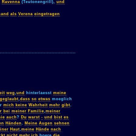
,
Ravenna
(Teutonengrill),
und
mand
als
Verena
eingetragen
eit
weg
,
und
hinterlaesst
meine
geglaubt
,
dass
so
etwas
moeglich
er
mich
keine
Wahrheit
mehr
gibt
.
r
bei
meiner
Familie
,
meiner
sie
auch
?
Du
warst
-
und
bist
es
en
Händen
.
Meine
Augen
sehnen
iner
Haut
,
meine
Hände
nach
ckt
nicht
mehr
,
ich
hoere
die