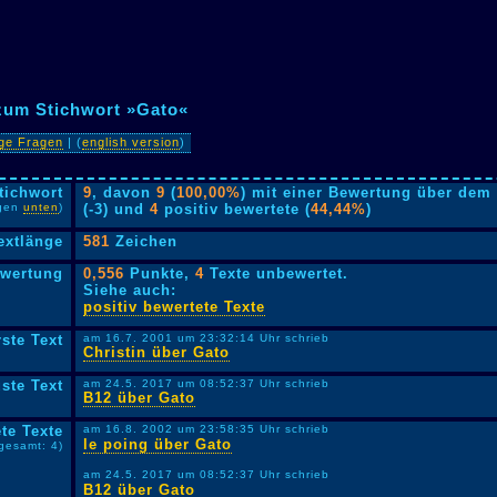
 zum Stichwort »Gato«
ige Fragen
| (
english version
)
tichwort
9
, davon
9
(
100,00%
) mit einer Bewertung über dem 
lgen
unten
)
(-3) und
4
positiv bewertete (
44,44%
)
extlänge
581
Zeichen
ewertung
0,556
Punkte,
4
Texte unbewertet.
Siehe auch:
positiv bewertete Texte
rste Text
am 16.7. 2001 um 23:32:14 Uhr schrieb
Christin über Gato
ste Text
am 24.5. 2017 um 08:52:37 Uhr schrieb
B12 über Gato
te Texte
am 16.8. 2002 um 23:58:35 Uhr schrieb
le poing über Gato
sgesamt: 4)
am 24.5. 2017 um 08:52:37 Uhr schrieb
B12 über Gato