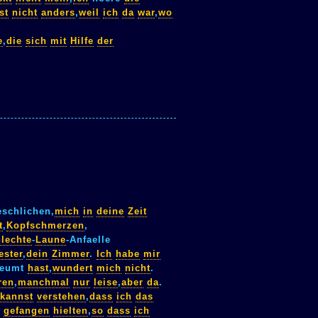
st
nicht
anders
,
weil
ich
da
war
,
wo
e
,
die
sich
mit
Hilfe
der
schlichen,
mich
in
deine
Zeit
t
,
Kopfschmerzen
,
lechte
-
Laune
-Anfaelle
ster
,
dein
Zimmer
.
Ich
habe
mir
aeumt
hast
,
wundert
mich
nicht
.
ren
,
manchmal
nur
leise
,
aber
da
.
kannst
verstehen
,
dass
ich
das
gefangen
hielten
,
so
dass
ich