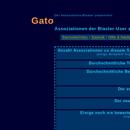
Der Assoziations-Blaster präsentiert:
Gato
Assoziationen der Blaster-User
Startseite/Infos
|
Statistik
|
Hilfe & Häuf
Anzahl Assoziationen zu diesem S
(einige Beispiele fo
Durchschnittliche T
Durchschnittliche B
Der e
Der neu
Einige noch nie bewerte
(in