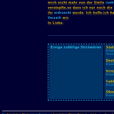
mich
nicht
mehr
von
der
Stelle
rueh
verstopfte
,
so
dass
ich
nur
noch
die
ihr
erdrueckt
wurde
.
Ich
hoffe
,
ich
h
Verzeih
mir
.
In
Liebe
.
Einige zufällige Stichwörter
Süd
Erste
Texte
Dea
Erste
hirn
Erste
lieb
Erste
Ober
Erste