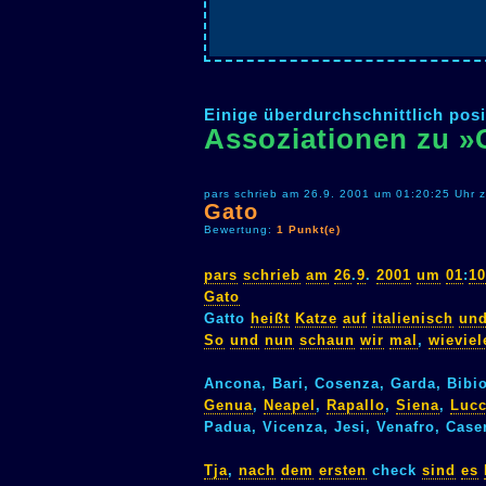
Einige überdurchschnittlich posi
Assoziationen zu »
pars schrieb am 26.9. 2001 um 01:20:25 Uhr 
Gato
Bewertung:
1 Punkt(e)
pars
schrieb
am
26
.
9
.
2001
um
01
:
10
Gato
Gatto
heißt
Katze
auf
italienisch
un
So
und
nun
schaun
wir
mal
,
wieviel
Ancona, Bari, Cosenza, Garda, Bibi
Genua
,
Neapel
,
Rapallo
,
Siena
,
Luc
Padua, Vicenza, Jesi, Venafro, Case
Tja
,
nach
dem
ersten
check
sind
es