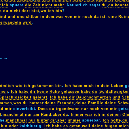
r
,
ich
spuere
die
Zeit
nicht
mehr
. Natuerlich sagst
du
,
du
konnte
o
du
nicht
dort
bist
,
wo
ich
bin
?
ind
und
unsichtbar
in
dem
,
was
von
mir
noch
da
ist
:
eine
Ruin
verwandeln
wird
.
hr zu
eimlich
wie
ich
gekommen
bin
.
Ich
habe
mich
in
dein
Leben
ge
men
.
Ich
habe
dir
keine
Ruhe
gelassen
,
habe
dir
Schlaflosigkei
Sprachlosigkeit
gelehrt
.
Ich
habe
dir
Bauchschmerzen
und
Sch
ommen
,
was
du
hattest
:
deine
Freunde
,
deine
Familie
,
deine
Schwe
nd
mir
einverleibt.
Dass
du
irgendwann
nur
noch
von
mir
getr
d
,
manchmal
nur
am
Rand
,
aber
da
.
Immer
war
ich
in
deinen
Oh
he,
manchmal
nur
hinter
dir
,
aber
immer
spuerbar.
Ich
hoffe
,
du
bin
oder
kaltbluetig.
Ich
habe
es
getan
,
weil
deine
Augen
mich