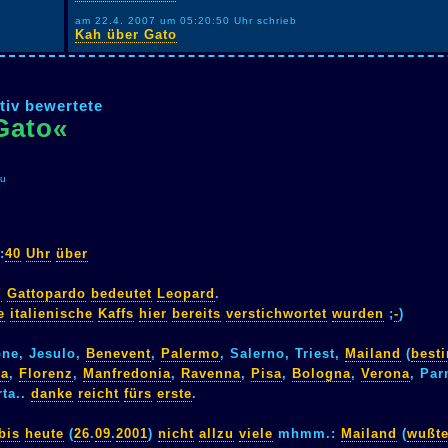
am 22.4. 2007 um 05:20:50 Uhr schrieb
Kah über Gato
tiv bewertete
Gato«
zu
:
40
Uhr
über
d
Gattopardo
bedeutet
Leopard
.
e
italienische
Kaffs
hier
bereits
verstichwortet
wurden
;
-
)
one, Jesulo,
Benevent
,
Palermo
, Salerno, Triest,
Mailand
(
best
ca
,
Florenz
,
Manfredonia
,
Ravenna
,
Pisa
,
Bologna
,
Verona
, Par
rta..
danke
reicht
fürs
erste
.
bis
heute
(
26
.
09
.
2001
)
nicht
allzu
viele
mhmm.:
Mailand
(
wußt