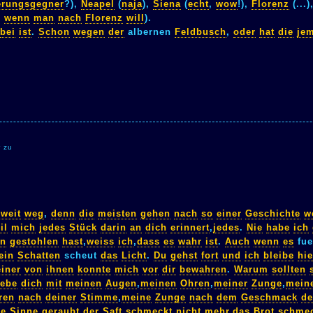
erungsgegner
?),
Neapel
(
naja
),
Siena
(
echt
,
wow
!),
Florenz
(...)
,
wenn
man
nach
Florenz
will
).
bei
ist
.
Schon
wegen
der
albernen
Feldbusch
,
oder
hat
die
je
r zu
weit
weg
,
denn
die
meisten
gehen
nach
so
einer
Geschichte
w
il
mich
jedes
Stück
darin
an
dich
erinnert
,
jedes
.
Nie
habe
ich
on
gestohlen
hast
,
weiss
ich
,
dass
es
wahr
ist
.
Auch
wenn
es
fu
ein
Schatten
scheut
das
Licht
.
Du
gehst
fort
und
ich
bleibe
hie
iner
von
ihnen
konnte
mich
vor
dir
bewahren
.
Warum
sollten
iebe
dich
mit
meinen
Augen
,
meinen
Ohren
,
meiner
Zunge
,
mein
ren
nach
deiner
Stimme
,
meine
Zunge
nach
dem
Geschmack
de
ie
Sinne
geraubt
,
der
Saft
schmeckt
nicht
mehr
,
das
Brot
schme