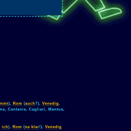
immt
),
Rom
(
auch
?),
Venedig
,
ma, Cantania, Cagliari, Mantua,
e
ich
),
Rom
(
na
klar
!),
Venedig