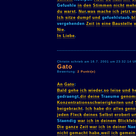
Gefuehle
in
den
Stimmen
nicht
meh
du
warst
.
Nur
,
was
mache
ich
jetzt
,
w
Ich
sitze
dumpf
und
gefuehlstaub,
bl
vergehenden
Zeit
in
eine
Baustelle
Nie
.
In
Liebe
.
Christin schrieb am 16.7. 2001 um 23:32:14 U
Gato
Bewertung:
2 Punkt(e)
An
Gato
:
Bald
gehe
ich
wieder
,
so
leise
und
h
gedraengt,
dir
deine
Traeume
genom
Konzentrationsschwierigkeiten
und
beigebracht
.
Ich
habe
dir
alles
gen
jeden
Fleck
deines
Selbst
erobert
u
Staendig
war
ich
in
deinem
Blickfel
Die
ganze
Zeit
war
ich
in
deiner
Nae
nicht
gemacht
habe
,
weil
ich
gemein