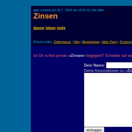
agio schrieb am 30.7. 2003 um 19:57:41 Uhr über
Zinsen
davon
leben
viele
[Flucht-Links:
Opferpassiv
|
Mini
|
Mogelgrippe
|
After-Party
|
Erstens
Ist Dir schon jemals
»Zinsen«
begegnet? Schreibe auf wa
Dein Name:
Deine Assoziationen zu »
Zi