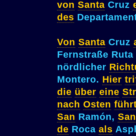
von
Santa
Cruz
des
Departament
Von
Santa
Cruz
Fernstraße Rut
nördlicher
Rich
Montero.
Hier
tri
die
über
eine
St
nach
Osten
führ
San
Ramón,
San
de
Roca
als
Asph