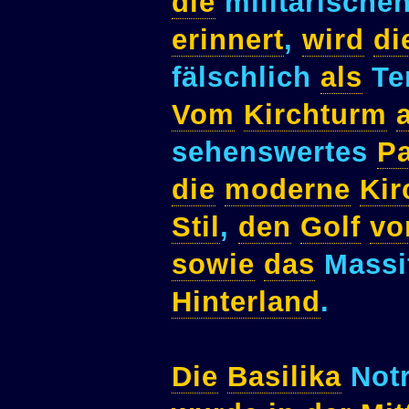
die
militärische
erinnert
,
wird
di
fälschlich
als
Te
Vom
Kirchturm
sehenswertes
P
die
moderne
Kir
Stil
,
den
Golf
vo
sowie
das
Massi
Hinterland
.
Die
Basilika
Notr