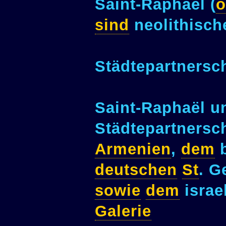
Saint-Raphaël (
ö
sind
neolithisch
Städtepartnersc
Saint-Raphaël un
Städtepartnersc
Armenien
,
dem
b
deutschen
St
. 
sowie
dem
israe
Galerie