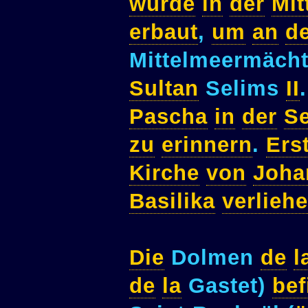
wurde
in
der
Mit
erbaut
,
um
an
d
Mittelmeermäch
Sultan
Selims
II
Pascha
in
der
Se
zu
erinnern
.
Ers
Kirche
von
Joha
Basilika
verlieh
Die
Dolmen
de
l
de
la
Gastet)
bef