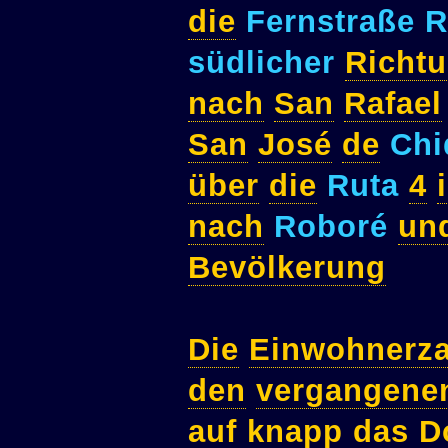
die
Fernstraße 
südlicher
Richt
nach
San
Rafael
San
José
de
Chi
über
die
Ruta
4
nach
Roboré
un
Bevölkerung
Die
Einwohnerza
den
vergangene
auf
knapp
das
D