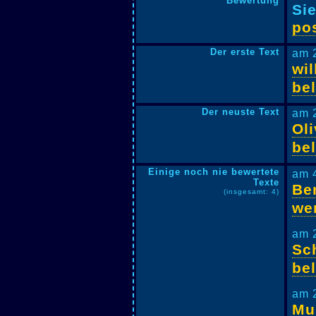
Bewertung
Si
pos
Der erste Text
am 
wil
be
Der neuste Text
am 
Oli
be
Einige noch nie bewertete
am 
Texte
Be
(insgesamt: 4)
we
am 
Sc
be
am 
Mu