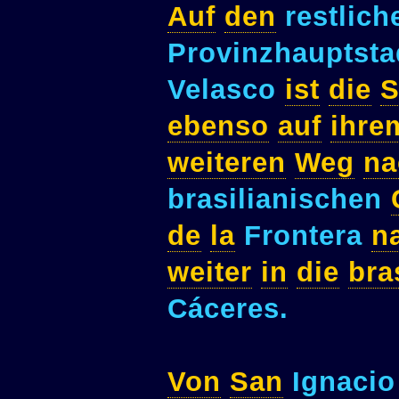
Auf
den
restlic
Provinzhauptst
Velasco
ist
die
S
ebenso
auf
ihre
weiteren
Weg
na
brasilianischen
de
la
Frontera
n
weiter
in
die
bra
Cáceres.
Von
San
Ignaci