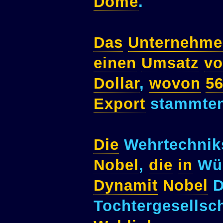
Dome
.
Das
Unternehme
einen
Umsatz
v
Dollar
,
wovon
5
Export
stammten
Die
Wehrtechnik
Nobel
,
die
in
Wür
Dynamit
Nobel
D
Tochtergesellsc