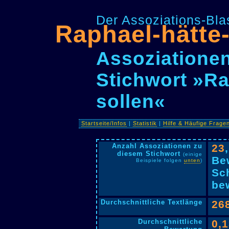
Der Assoziations-Blas
Raphael-hätte
Assoziationen
Stichwort »Ra
sollen«
Startseite/Infos
|
Statistik
|
Hilfe & Häufige Frage
Anzahl Assoziationen zu
23
diesem Stichwort
(einige
Be
Beispiele folgen
unten
)
Sc
bew
Durchschnittliche Textlänge
26
Durchschnittliche
0,