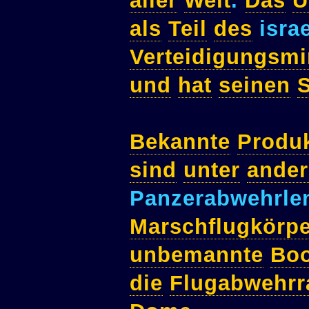
aller
Welt
.
Das
U
als
Teil
des
isra
Verteidigungsmi
und
hat
seinen
S
Bekannte
Produ
sind
unter
ande
Panzerabwehrle
Marschflugkörpe
unbemannte
Boo
die
Flugabwehrr