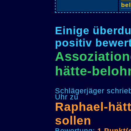
be
Einige überdu
positiv bewer
Assoziation
hätte-beloh
Schlägerjäger schrie
Uhr zu
Raphael-hät
sollen
Bewertung:
1 Punkt(