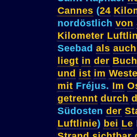
Cannes
(
24
Kilo
nordöstlich
von
Kilometer
Luftli
Seebad
als
auch
liegt
in
der
Buch
und
ist
im
West
mit
Fréjus.
Im
O
getrennt
durch
Südosten
der
St
Luftlinie
)
bei
Le
Strand
sichtbar