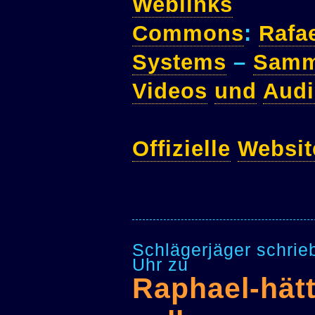
Weblinks
Commons
:
Rafa
Systems
–
Samm
Videos
und
Audi
Offizielle
Websit
Schlägerjäger schrie
Uhr zu
Raphael-hät