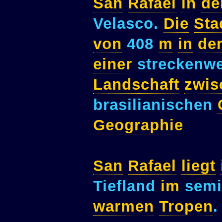
San
Rafael
in
de
Velasco.
Die
Sta
von
408
m
in
de
einer
streckenw
Landschaft
zwis
brasilianischen
Geographie
San
Rafael
liegt
Tiefland
im
semi
warmen
Tropen
.