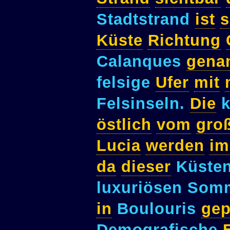
Stadtstrand
ist
s
Küste
Richtung
Calanques
gena
felsige
Ufer
mit
Felsinseln.
Die
k
östlich
vom
gro
Lucia
werden
im
da
dieser
Küsten
luxuriösen Som
in
Boulouris
gep
Demografische