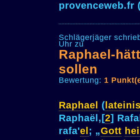
provenceweb.fr 
Schlägerjäger schrie
Uhr zu
Raphael-hät
sollen
Bewertung:
1 Punkt(
Raphael
(
lateini
Raphaël,[
2
] Rafa
rafa'
el
; „
Gott
hei