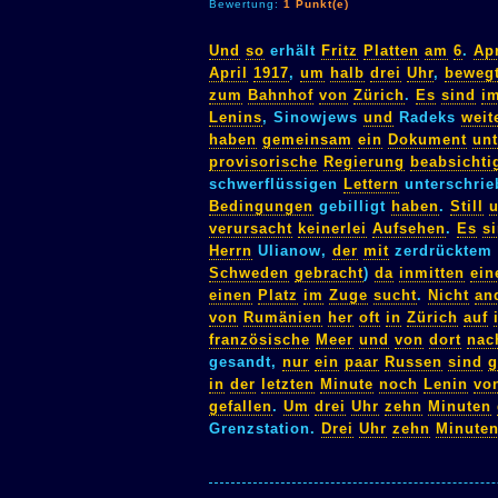
Bewertung:
1 Punkt(e)
Und
so
erhält
Fritz
Platten
am
6
.
Apr
April
1917
,
um
halb
drei
Uhr
,
beweg
zum
Bahnhof
von
Zürich
.
Es
sind
i
Lenins
, Sinowjews
und
Radeks
weit
haben
gemeinsam
ein
Dokument
unt
provisorische
Regierung
beabsichti
schwerflüssigen
Lettern
unterschri
Bedingungen
gebilligt
haben
.
Still
verursacht
keinerlei
Aufsehen
.
Es
s
Herrn
Ulianow,
der
mit
zerdrücktem
Schweden
gebracht
)
da
inmitten
ein
einen
Platz
im
Zuge
sucht
.
Nicht
an
von
Rumänien
her
oft
in
Zürich
auf
französische
Meer
und
von
dort
nac
gesandt,
nur
ein
paar
Russen
sind
in
der
letzten
Minute
noch
Lenin
vo
gefallen
.
Um
drei
Uhr
zehn
Minuten
Grenzstation.
Drei
Uhr
zehn
Minute