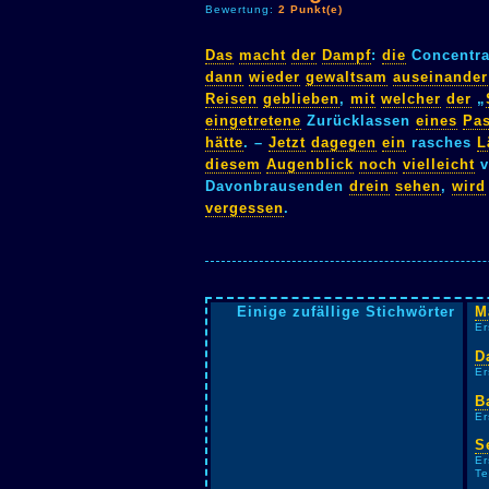
Bewertung:
2 Punkt(e)
Das
macht
der
Dampf
:
die
Concentr
dann
wieder
gewaltsam
auseinander
Reisen
geblieben
,
mit
welcher
der
„
eingetretene
Zurücklassen
eines
Pas
hätte
. –
Jetzt
dagegen
ein
rasches
L
diesem
Augenblick
noch
vielleicht
v
Davonbrausenden
drein
sehen
,
wird
vergessen
.
Einige zufällige Stichwörter
M
Er
D
Er
B
Er
S
Er
Te