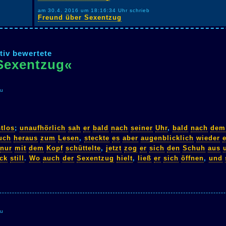
am 30.4. 2016 um 18:16:34 Uhr schrieb
Freund über Sexentzug
tiv bewertete
Sexentzug«
zu
stlos
;
unaufhörlich
sah
er
bald
nach
seiner
Uhr
,
bald
nach
dem
uch
heraus
zum
Lesen
,
steckte
es
aber
augenblicklich
wieder
nur
mit
dem
Kopf
schüttelte
,
jetzt
zog
er
sich
den
Schuh
aus
ck
still
.
Wo
auch
der
Sexentzug
hielt
,
ließ
er
sich
öffnen
,
und
zu