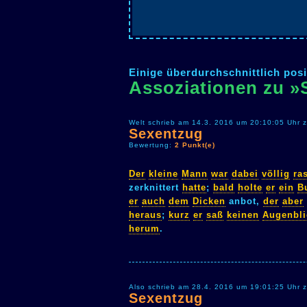
Einige überdurchschnittlich posi
Assoziationen zu »
Welt schrieb am 14.3. 2016 um 20:10:05 Uhr 
Sexentzug
Bewertung:
2 Punkt(e)
Der
kleine
Mann
war
dabei
völlig
ra
zerknittert
hatte
;
bald
holte
er
ein
B
er
auch
dem
Dicken
anbot,
der
aber
heraus
;
kurz
er
saß
keinen
Augenbli
herum
.
Also schrieb am 28.4. 2016 um 19:01:25 Uhr 
Sexentzug