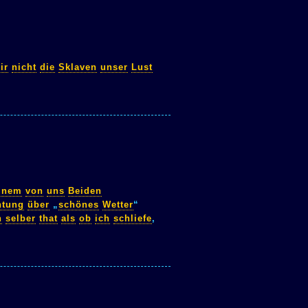
ir
nicht
die
Sklaven
unser
Lust
inem
von
uns
Beiden
htung
über
„
schönes
Wetter
“
h
selber
that
als
ob
ich
schliefe
,