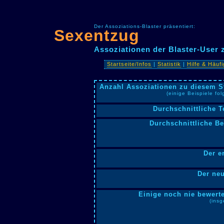
Der Assoziations-Blaster präsentiert:
Sexentzug
Assoziationen der Blaster-User
Startseite/Infos
|
Statistik
|
Hilfe & Häuf
Anzahl Assoziationen zu diesem S
(einige Beispiele fo
Durchschnittliche T
Durchschnittliche B
Der e
Der neu
Einige noch nie bewerte
(insg