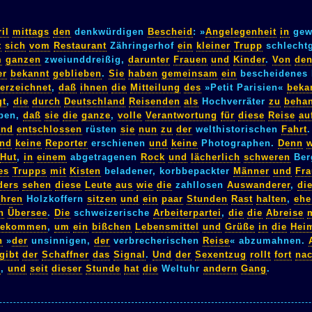
il
mittags
den
denkwürdigen
Bescheid
: »
Angelegenheit
in
gew
t
sich
vom
Restaurant
Zähringerhof
ein
kleiner
Trupp
schlechtg
m
ganzen
zweiunddreißig,
darunter
Frauen
und
Kinder
.
Von
de
er
bekannt
geblieben
.
Sie
haben
gemeinsam
ein
bescheidenes 
erzeichnet
,
daß
ihnen
die
Mitteilung
des
»Petit Parisien«
beka
gt
,
die
durch
Deutschland
Reisenden
als
Hochverräter
zu
beha
eben,
daß
sie
die
ganze
,
volle
Verantwortung
für
diese
Reise
au
und
entschlossen
rüsten
sie
nun
zu
der
welthistorischen
Fahrt
ind
keine
Reporter
erschienen
und
keine
Photographen.
Denn
Hut
,
in
einem
abgetragenen
Rock
und
lächerlich
schweren
Ber
es
Trupps
mit
Kisten
beladener, korbbepackter
Männer
und
Fr
ders
sehen
diese
Leute
aus
wie
die
zahllosen
Auswanderer
,
di
ihren
Holzkoffern
sitzen
und
ein
paar
Stunden
Rast
halten
,
ehe
h
Übersee
.
Die
schweizerische
Arbeiterpartei
,
die
die
Abreise
m
gekommen
,
um
ein
bißchen
Lebensmittel
und
Grüße
in
die
Hei
n
»
der
unsinnigen,
der
verbrecherischen
Reise
« abzumahnen.
gibt
der
Schaffner
das
Signal
.
Und
der
Sexentzug
rollt
fort
na
n
,
und
seit
dieser
Stunde
hat
die
Weltuhr
andern
Gang
.