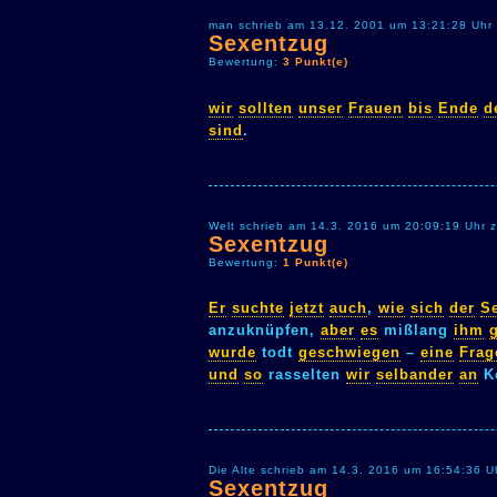
man schrieb am 13.12. 2001 um 13:21:28 Uhr
Sexentzug
Bewertung:
3 Punkt(e)
wir
sollten
unser
Frauen
bis
Ende
d
sind
.
Welt schrieb am 14.3. 2016 um 20:09:19 Uhr 
Sexentzug
Bewertung:
1 Punkt(e)
Er
suchte
jetzt
auch
,
wie
sich
der
S
anzuknüpfen,
aber
es
mißlang
ihm
wurde
todt
geschwiegen
–
eine
Frag
und
so
rasselten
wir
selbander
an
K
Die Alte schrieb am 14.3. 2016 um 16:54:36 U
Sexentzug