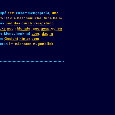
upé
erst
zusammengepreßt,
und
Wo
ist
die
beschauliche
Ruhe
beim
ies
und
das
durch
Verspätung
cke
noch
Monate
lang
gesprochen
es Menschenkind
aber
,
das
in
em
Gesicht
hinter
dem
ieren
im
nächsten
Augenblick