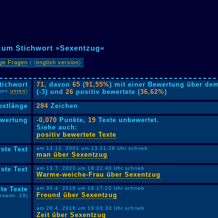
 zum Stichwort »Sexentzug«
ige Fragen
| (
english version
)
tichwort
71
, davon
65
(
91,55%
) mit einer Bewertung über dem
lgen
unten
)
(-3) und
26
positiv bewertete (
36,62%
)
extlänge
284
Zeichen
ewertung
-0,070
Punkte,
19
Texte unbewertet.
Siehe auch:
positiv bewertete Texte
rste Text
am 13.12. 2001 um 13:21:28 Uhr schrieb
man über Sexentzug
ste Text
am 13.7. 2023 um 18:21:40 Uhr schrieb
Warme-weiche-Frau über Sexentzug
te Texte
am 30.4. 2016 um 18:17:22 Uhr schrieb
Freund über Sexentzug
esamt: 19)
am 28.4. 2016 um 19:03:33 Uhr schrieb
Zeit über Sexentzug