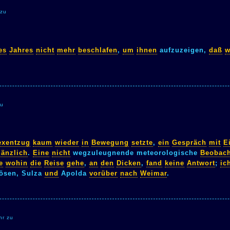
 zu
es
Jahres
nicht
mehr
beschlafen
,
um
ihnen
aufzuzeigen,
daß
w
zu
exentzug
kaum
wieder
in
Bewegung
setzte
,
ein
Gespräch
mit
E
gänzlich
.
Eine
nicht
wegzuleugnende meteorologische
Beobac
e
wohin
die
Reise
gehe
,
an
den
Dicken
,
fand
keine
Antwort
;
ic
ösen, Sulza
und
Apolda
vorüber
nach
Weimar
.
hr zu