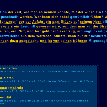
ation
der
Zeit
,
wie
man
es
nennen
könnte
,
mit
der
wir
in
ein
Co
geschnellt
werden
.
Wer
kann
sich
dabei
gemüthlich
fühlen
?
Schwager
“
vor
der
Abfahrt
ein
paar
Stücke
auf
seinem
Horn
bl
sagiers
ein
Ereigniß
gewesen
wäre
,
von
dem
man
auf
der
Stre
äuten
,
ein
Pfiff
,
und
fort
geht
der
Sexentzug
,
ein
unglückselig
erzweifelnd
aus
dem
Wartesaal
stürzte
,
kann
nur
mit
bestürzt
noch
dazu
ausgelacht
,
und
ist
von
seinen
früheren
Mitpassag
arionetten
stellt am 16.12. 2001 um 18:50:22 Uhr von Das Gift, enthält 13 Texte
aDaIsten
stellt am 14.12. 2002 um 11:05:46 Uhr von ^0^mm----*, enthält 8 Texte
astardmakrele
stellt am 11.6. 2006 um 11:48:38 Uhr von platypus, enthält 6 Texte
enilität
stellt am 13.7. 2003 um 21:25:04 Uhr von Cyril Cenobite, enthält 5
xte