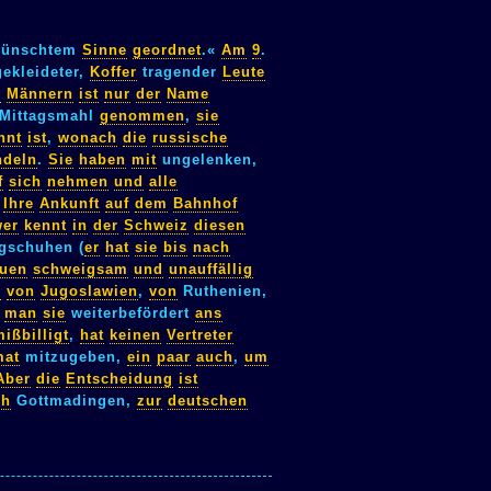
ünschtem
Sinne
geordnet
.«
Am
9
.
ekleideter,
Koffer
tragender
Leute
n
Männern
ist
nur
der
Name
Mittagsmahl
genommen
,
sie
nnt
ist
,
wonach
die
russische
ndeln
.
Sie
haben
mit
ungelenken,
f
sich
nehmen
und
alle
.
Ihre
Ankunft
auf
dem
Bahnhof
wer
kennt
in
der
Schweiz
diesen
gschuhen (
er
hat
sie
bis
nach
auen
schweigsam
und
unauffällig
e
von
Jugoslawien
,
von
Ruthenien,
man
sie
weiterbefördert
ans
ißbilligt
,
hat
keinen
Vertreter
mat
mitzugeben,
ein
paar
auch
,
um
Aber
die
Entscheidung
ist
ch
Gottmadingen,
zur
deutschen