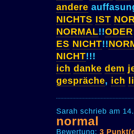
andere
auffasu
NICHTS
IST
NO
NORMAL
!!
ODER
ES
NICHT
!!
NOR
NICHT
!!!
ich
danke
dem
j
gespräche
,
ich
l
Sarah schrieb am 14
normal
Bewertung:
3 Punkt(