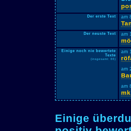
pos
Der erste Text
am 
Ta
Der neuste Text
am 
mö
Einige noch nie bewertete
am 
Texte
rö
(insgesamt: 86)
am 
Ba
am 
mk
Einige überdu
positiv bewer