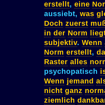
erstellt
,
eine
No
aussiebt,
was
gl
Doch
zuerst
muß
in
der
Norm
lieg
subjektiv
.
Wenn
Norm
erstellt
,
d
Raster
alles
nor
psychopatisch
i
Wenn
jemand
al
nicht
ganz
norm
ziemlich
dankba