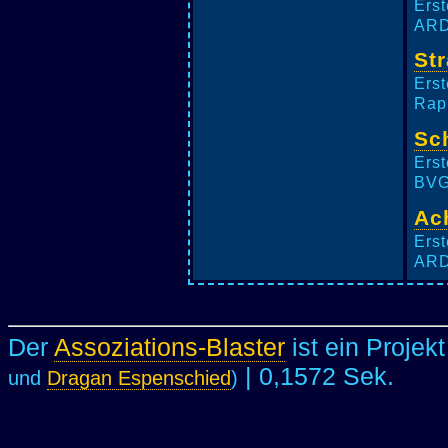
Erst
ARD-
Str
Erst
Raph
Sc
Erst
BVG 
Ac
Erst
ARD
Der
Assoziations-Blaster
ist ein Projek
| 0,1572 Sek.
und
Dragan Espenschied
)