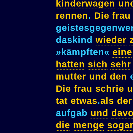
kinderwagen
un
rennen
.
Die
frau
geistesgegenwe
daskind
wieder
»kämpften«
eine
hatten
sich
sehr
mutter
und
den
e
Die
frau
schrie
tat
etwas
.
als
der
aufgab
und
dav
die
menge
soga