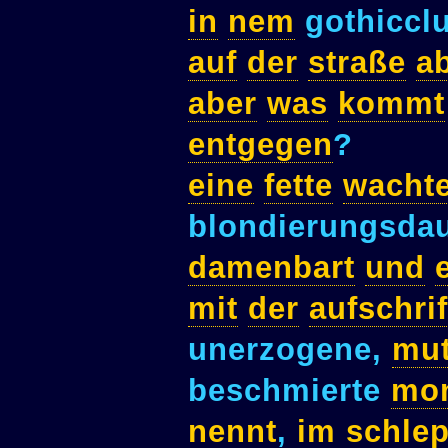
in
nem
gothiccl
auf
der
straße
a
aber
was
kommt
entgegen
?
eine
fette
wachte
blondierungsdau
damenbart
und
mit
der
aufschrif
unerzogene,
mut
beschmierte
mon
nennt
,
im
schle