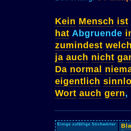
Kein
Mensch
ist
hat
Abgruende
i
zumindest
welc
ja
auch
nicht
ga
Da
normal
niema
eigentlich
sinnl
Wort
auch
gern
,
Einige zufällige Stichwörter
Bl