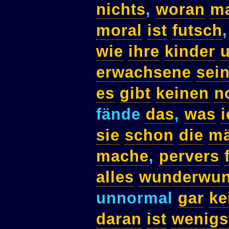
nichts
,
woran
m
moral
ist
futsch
wie
ihre
kinder
erwachsene
sei
es
gibt
keinen
n
fände
das
,
was
i
sie
schon
die
mä
mache
,
pervers
alles
wunderwun
unnormal
gar
ke
daran
ist
wenigs