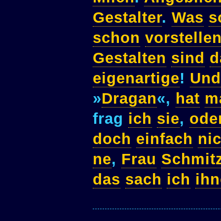
Gestalter
.
Was
s
schon
vorstelle
Gestalten
sind
d
eigenartige
!
Und
»
Dragan
«,
hat
m
frag
ich
sie
,
ode
doch
einfach
ni
ne
,
Frau
Schmit
das
sach
ich
ih