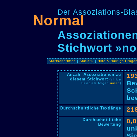
Der Assoziations-Blas
Normal
Assoziationen
Stichwort »n
Startseite/Infos
|
Statistik
|
Hilfe & Häufige Frage
Anzahl Assoziationen zu
19
diesem Stichwort
(einige
Be
Beispiele folgen
unten
)
Sc
bew
Durchschnittliche Textlänge
21
Durchschnittliche
0,
Bewertung
un
Si