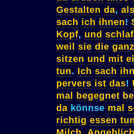
Gestalten
da
,
al
sach
ich
ihnen
!
Kopf
,
und
schla
weil
sie
die
gan
sitzen
und
mit
e
tun
.
Ich
sach
ih
pervers
ist
das
!
mal
begegnet
be
da
könnse
mal
s
richtig
essen
tu
Milch
.
Angeblic