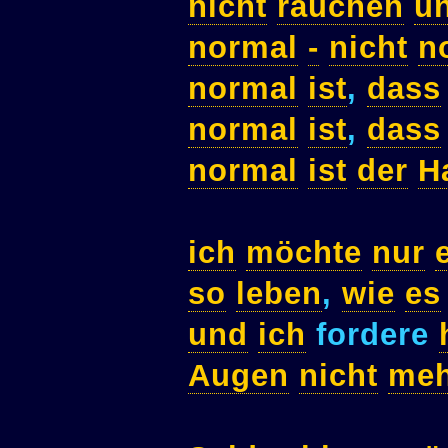
nicht
rauchen
u
normal
-
nicht
n
normal
ist
,
dass
normal
ist
,
dass
normal
ist
der
H
ich
möchte
nur
so
leben
,
wie
es
und
ich
fordere
Augen
nicht
meh