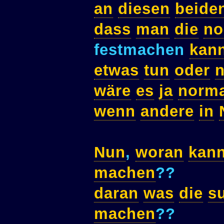
an
diesen
beide
dass
man
die
no
festmachen
kan
etwas
tun
oder
n
wäre
es
ja
norma
wenn
andere
in
Nun
,
woran
kan
machen
??
daran
was
die
s
machen
??