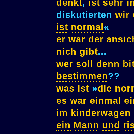
denkt
,
ist
sehr
i
diskutierten
wir
ist
normal
«
er
war
der
ansic
nich
gibt
...
wer
soll
denn
bi
bestimmen
??
was
ist
»
die
nor
es
war
einmal
ei
im
kinderwagen
ein
Mann
und
ri