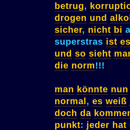
betrug
,
korrupti
drogen
und
alko
sicher
,
nicht
bi
a
superstras
ist
e
und
so
sieht
ma
die
norm
!!!
man
könnte
nun
normal
,
es
weiß
doch
da
komme
punkt
:
jeder
hat