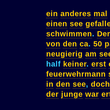
ein
anderes
mal
einen
see
gefall
schwimmen
.
De
von
den
ca
.
50
p
neugierig
am
se
half
keiner
.
erst
feuerwehrmann
in
den
see
,
doch
der
junge
war
er