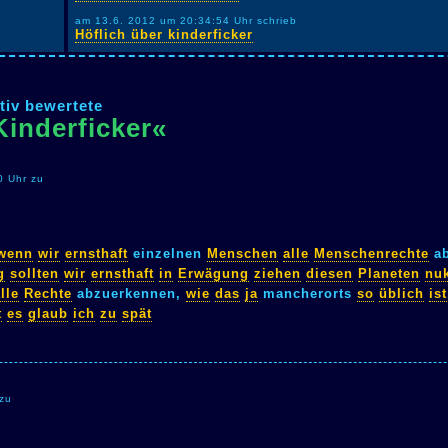
am 13.6. 2012 um 20:34:54 Uhr schrieb
Höflich über kinderficker
tiv bewertete
Kinderficker«
0 Uhr zu
wenn
wir
ernsthaft
einzelnen
Menschen
alle
Menschenrechte
ab
g
sollten
wir
ernsthaft
in
Erwägung
ziehen
diesen
Planeten
nuk
lle
Rechte
abzuerkennen,
wie
das
ja
mancherorts
so
üblich
ist
t
es
glaub
ich
zu
spät
zu