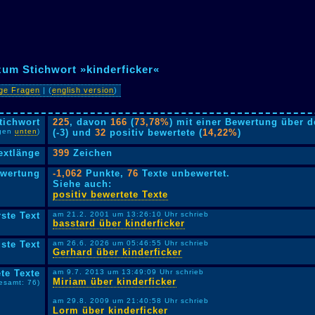
zum Stichwort »kinderficker«
ige Fragen
| (
english version
)
tichwort
225
, davon
166
(
73,78%
) mit einer Bewertung über 
lgen
unten
)
(-3) und
32
positiv bewertete (
14,22%
)
extlänge
399
Zeichen
ewertung
-1,062
Punkte,
76
Texte unbewertet.
Siehe auch:
positiv bewertete Texte
rste Text
am 21.2. 2001 um 13:26:10 Uhr schrieb
basstard über kinderficker
ste Text
am 26.6. 2026 um 05:46:55 Uhr schrieb
Gerhard über kinderficker
te Texte
am 9.7. 2013 um 13:49:09 Uhr schrieb
Miriam über kinderficker
esamt: 76)
am 29.8. 2009 um 21:40:58 Uhr schrieb
Lorm über kinderficker