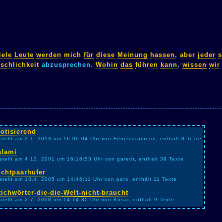
iele
Leute
werden
mich
für
diese
Meinung
hassen
,
aber
jeder
s
schlichkeit
abzusprechen.
Wohin
das
führen
kann
,
wissen
wir
rotisierend
stellt am 3.1. 2013 um 16:00:04 Uhr von Fitnesstrainerin, enthält 8 Texte
alami
stellt am 4.12. 2001 um 16:18:53 Uhr von gareth, enthält 38 Texte
ichtpaarhufer
stellt am 13.4. 2005 um 14:46:11 Uhr von pars, enthält 11 Texte
tichwörter-die-die-Welt-nicht-braucht
stellt am 2.7. 2008 um 14:14:30 Uhr von Kosar, enthält 9 Texte