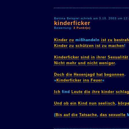
Bettina Beispiel schrieb am 3.10. 2003 um 12
kinderficker
Bewertung:
3 Punkt(e)
Kinder
zu
mißhandeln
ist
zu
bestraf
Kinder
zu
schützen
ist
zu
machen
!
Kinderficker
sind
in
ihrer
Sexualität
Nicht
mehr
und
nicht
weniger
.
Doch
die
Hexenjagd
hat
begonnen
.
»
Kinderficker
ins
Feuer
«
Ich
find
Leute
die
ihre
kinder
schla
Und
ob
ein
Kind
nun
seelisch
,
körpe
(
Bis
auf
die
Tatsache
,
das
sexuelle
M