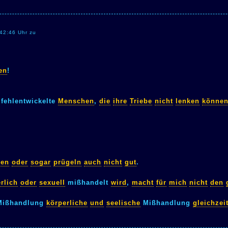
:42:46 Uhr zu
en
!
fehlentwickelte
Menschen
,
die
ihre
Triebe
nicht
lenken
könne
gen
oder
sogar
prügeln
auch
nicht
gut
.
rlich
oder
sexuell
mißhandelt
wird
,
macht
für
mich
nicht
den
ißhandlung
körperliche
und
seelische
Mißhandlung
gleichzei