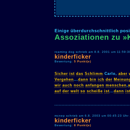
Einige überdurchschnittlich posi
Assoziationen zu »
roaming dog schrieb am 8.8. 2001 um 11:59:3
kinderficker
Bewertung:
5 Punkt(e)
Sicher
ist
das
Schlimm
Carlo,
aber
Vergehen
...
dann
bin
ich
der
Meinun
wir
auch
noch
anfangen
menschen
,
a
auf
der
welt
so
scheiße
ist
...
dann
is
mcnep schrieb am 6.8. 2003 um 00:45:23 Uhr 
kinderficker
Bewertung:
8 Punkt(e)