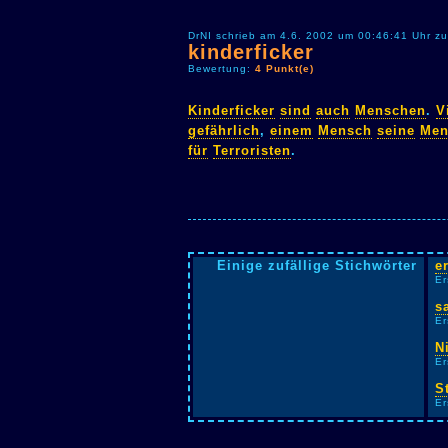
DrNI schrieb am 4.6. 2002 um 00:46:41 Uhr zu
kinderficker
Bewertung:
4 Punkt(e)
Kinderficker
sind
auch
Menschen
.
V
gefährlich
,
einem
Mensch
seine
Men
für
Terroristen
.
Einige zufällige Stichwörter
e
Er
s
Er
N
Er
S
Er