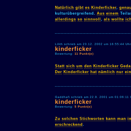
Natürlich
gibt
es
Kinderficker
,
gena
kulturübergreifend.
Aus
einem
Teila
allerdings
so
sinnvoll
,
als
wollte
ic
Lilith schrieb am 23.12. 2002 um 16:55:44 Uhr
kinderficker
Bewertung:
11 Punkt(e)
Statt
sich
um
den
Kinderficker
Geda
Der
Kinderficker
hat
nämlich
nur
ei
Gaddhafi schrieb am 22.9. 2001 um 01:06:11 
kinderficker
Bewertung:
5 Punkt(e)
Zu
solchen
Stichworten
kann
man
i
erschreckend
.