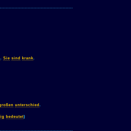
n
.
Sie
sind
krank
.
großen
unterschied
.
tig
bedeutet
)