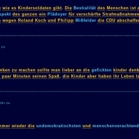
u
wie
es
Kindersoldaten
gibt
.
Die
Bestialität
des
Menschen
ist
spekt
des
ganzen
ein
Plädoyer
für
verschärfte
Strafmaßnahme
h
wegen
Roland
Koch
und
Philipp
Mißfelder
die
CDU
abschaffe
 zu
nken
zu
machen
sollte
man
lieber
an
die
gefickten
kinder
den
n
paar
Minuten
seinen
Spaß
,
die
Kinder
aber
haben
ihr
Leben
l
Uhr zu
mmer
wieder
die
undemokratischsten
und
menschenverachtend