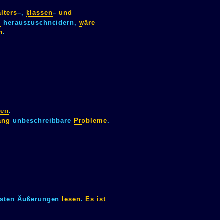
alters
–,
klassen
–
und
n
herauszuschneidern,
wäre
n
.
ken
.
ang
unbeschreibbare
Probleme
.
sten Äußerungen
lesen
.
Es
ist