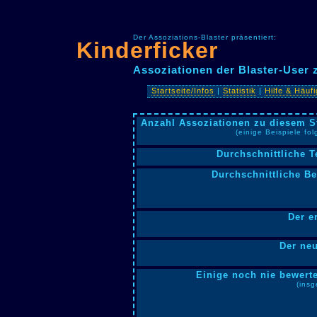
Der Assoziations-Blaster präsentiert:
Kinderficker
Assoziationen der Blaster-User 
Startseite/Infos
|
Statistik
|
Hilfe & Häuf
Anzahl Assoziationen zu diesem S
(einige Beispiele fo
Durchschnittliche T
Durchschnittliche B
Der e
Der neu
Einige noch nie bewerte
(insg