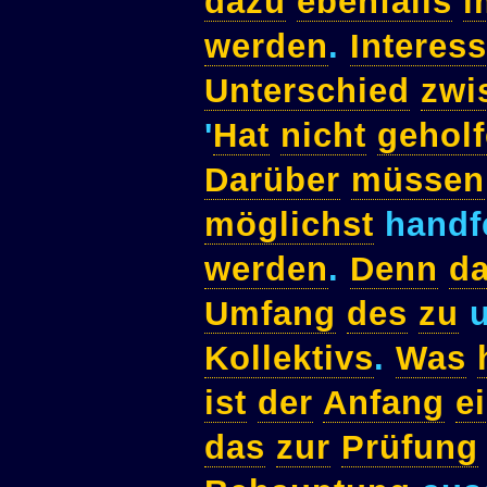
dazu
ebenfalls
i
werden
.
Interes
Unterschied
zwi
'
Hat
nicht
gehol
Darüber
müssen
möglichst
handf
werden
.
Denn
d
Umfang
des
zu
u
Kollektivs
.
Was
ist
der
Anfang
e
das
zur
Prüfung