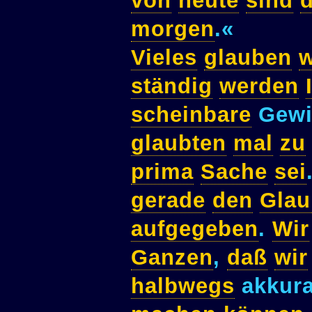
von
heute
sind
d
morgen
.«
Vieles
glauben
w
ständig
werden
scheinbare
Gewi
glaubten
mal
zu
prima
Sache
sei
gerade
den
Glau
aufgegeben
.
Wir
Ganzen
,
daß
wir
halbwegs
akkur