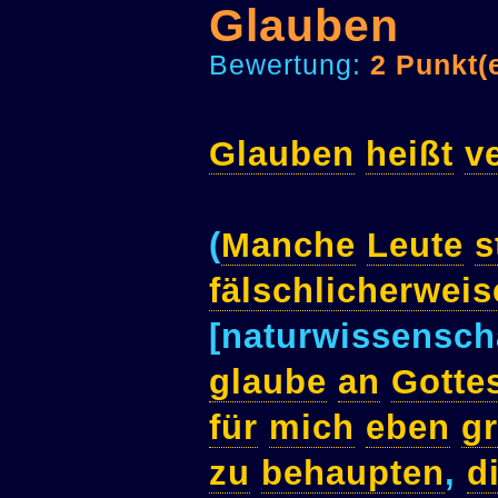
Glauben
Bewertung:
2 Punkt(
Glauben
heißt
v
(
Manche
Leute
s
fälschlicherweis
[naturwissensch
glaube
an
Gotte
für
mich
eben
g
zu
behaupten
,
d