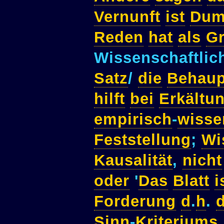
Vernunft
ist
Dum
Reden
hat
als
G
Wissenschaftlic
Satz
/
die
Behaup
hilft
bei
Erkältu
empirisch
-
wisse
Feststellung
;
Wi
Kausalität
,
nicht
oder
'
Das
Blatt
i
Forderung
d
.
h
.
d
Sinn
-
Kriteriums