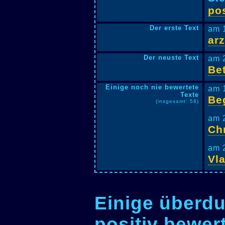
pos
Der erste Text
am 
ar
Der neuste Text
am 
Be
Einige noch nie bewertete
am 
Texte
Be
(insgesamt: 58)
am 
Ch
am 
Vl
Einige überdu
positiv bewer