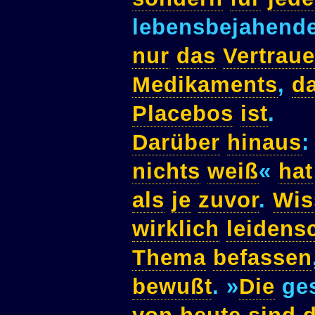
lebensbejahend
nur
das
Vertrau
Medikaments
,
d
Placebos
ist
.
Darüber
hinaus
:
nichts
weiß
«
hat
als
je
zuvor
.
Wis
wirklich
leidensc
Thema
befassen
bewußt
. »
Die
ges