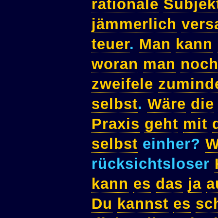
rationale
Subjek
jämmerlich
vers
teuer
.
Man
kann
woran
man
noc
zweifele
zumind
selbst
.
Wäre
die
Praxis
geht
mit
selbst
einher?
W
rücksichtsloser
kann
es
das
ja
a
Du
kannst
es
sc