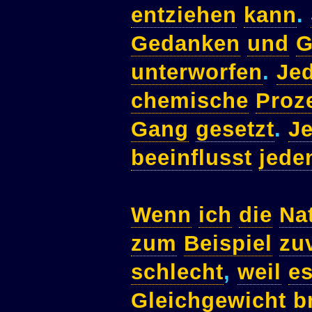
entziehen
kann
.
Gedanken
und
G
unterworfen
.
Je
chemische
Proz
Gang
gesetzt
.
J
beeinflusst
jede
Wenn
ich
die
Na
zum
Beispiel
zuv
schlecht
,
weil
e
Gleichgewicht
b