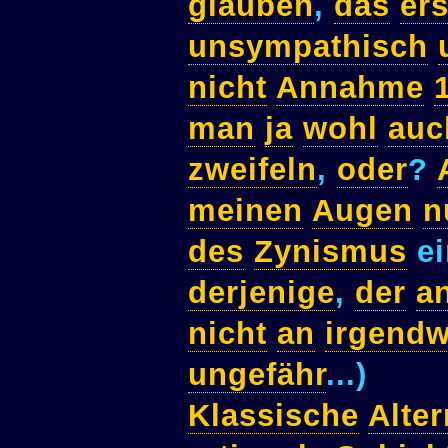
glauben
,
das
er
unsympathisch
nicht
Annahme
man
ja
wohl
auc
zweifeln
,
oder
?
meinen
Augen
n
des
Zynismus
ei
derjenige
,
der
a
nicht
an
irgend
ungefähr
...)
Klassische
Alter