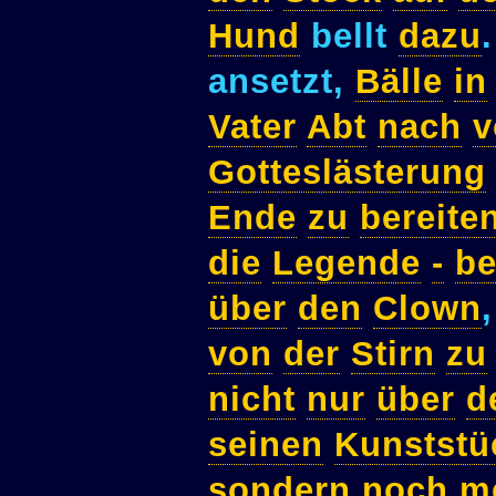
Hund
bellt
dazu
ansetzt,
Bälle
in
Vater
Abt
nach
v
Gotteslästerung
Ende
zu
bereite
die
Legende
-
be
über
den
Clown
von
der
Stirn
zu
nicht
nur
über
d
seinen
Kunststü
sondern
noch
m