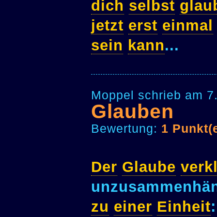
dich
selbst
glau
jetzt
erst
einmal
sein
kann
...
Moppel schrieb am 7
Glauben
Bewertung:
1 Punkt(
Der
Glaube
verk
unzusammenhän
zu
einer
Einheit