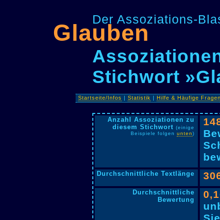
Der Assoziations-Blas
Glauben
Assoziationen
Stichwort »G
Startseite/Infos
|
Statistik
|
Hilfe & Häufige Frage
Anzahl Assoziationen zu
14
diesem Stichwort
(einige
Be
Beispiele folgen
unten
)
Sc
bew
Durchschnittliche Textlänge
30
Durchschnittliche
0,
Bewertung
un
Si