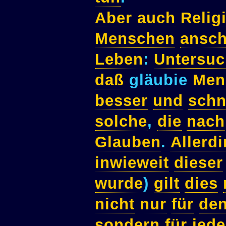
Aber
auch
Religi
Menschen
ansch
Leben
:
Untersu
daß
gläubie
Men
besser
und
schn
solche
,
die
nach
Glauben
.
Allerd
inwieweit
dieser
wurde
)
gilt
dies
nicht
nur
für
de
sondern
für
jed