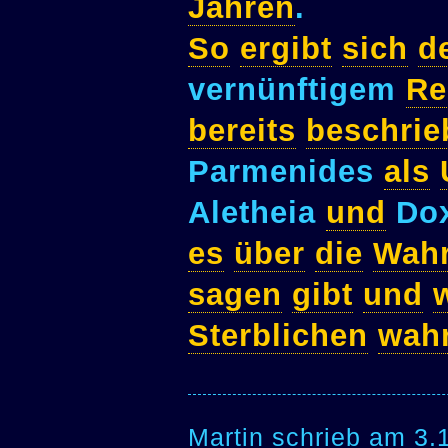
Jahren
.
So
ergibt
sich
d
vernünftigem
Re
bereits
beschrie
Parmenides
als
Aletheia
und
Do
es
über
die
Wahr
sagen
gibt
und
Sterblichen
wah
Martin schrieb am 3.