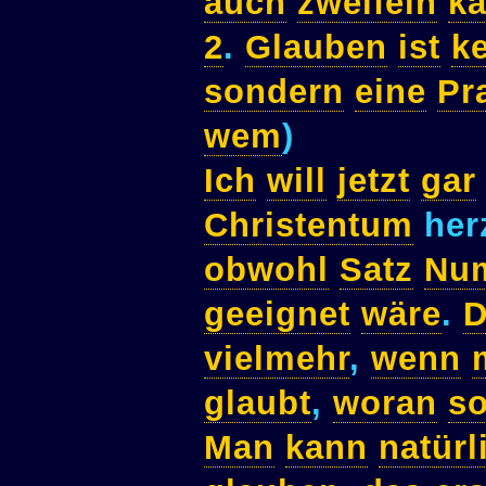
auch
zweifeln
k
2
.
Glauben
ist
k
sondern
eine
Pr
wem
)
Ich
will
jetzt
gar
Christentum
her
obwohl
Satz
Nu
geeignet
wäre
.
D
vielmehr
,
wenn
glaubt
,
woran
so
Man
kann
natürl