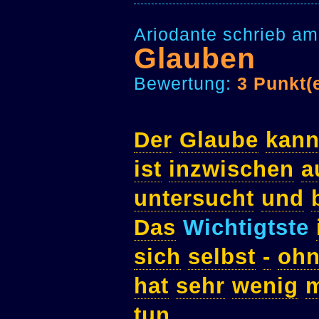
Ariodante schrieb am
Glauben
Bewertung:
3 Punkt(
Der
Glaube
kan
ist
inzwischen
a
untersucht
und
Das
Wichtigtste
sich
selbst
-
oh
hat
sehr
wenig
m
tun
.