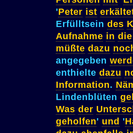
'
Peter
ist
erkälte
Erfülltsein
des
K
Aufnahme
in
die
müßte
dazu
noc
angegeben
werd
enthielte
dazu
n
Information
.
Näm
Lindenblüten
ge
Was
der
Untersc
geholfen
'
und
'
H