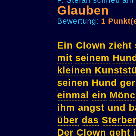
P. Stefan schrieb am
Glauben
Bewertung:
1 Punkt(
Ein
Clown
zieht
mit
seinem
Hun
kleinen
Kunstst
seinen
Hund
ge
einmal
ein
Mönc
ihm
angst
und
b
über
das
Sterbe
Der
Clown
geht