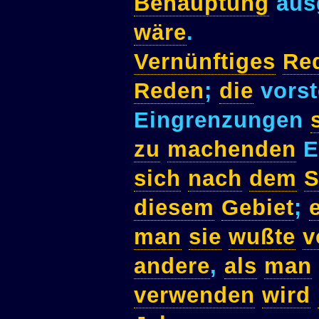
Behauptung
ausg
wäre
.
Vernünftiges
Re
Reden
;
die
vorst
Eingrenzungen
zu
machenden
E
sich
nach
dem
S
diesem
Gebiet
;
man
sie
wußte
v
andere
,
als
man
verwenden
wird