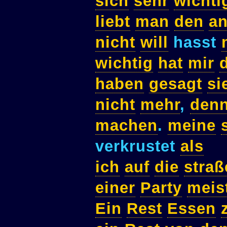
sich
sehr
wichti
liebt
man
den
a
nicht
will
hasst
wichtig
hat
mir
haben
gesagt
si
nicht
mehr
,
den
machen
.
meine
verkrustet
als
ich
auf
die
straß
einer
Party
meis
Ein
Rest
Essen