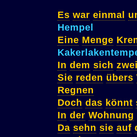
Es
war
einmal
u
Hempel
Eine
Menge
Kre
Kakerlakentemp
In
dem
sich
zwe
Sie
reden
übers
Regnen
Doch
das
könnt
In
der
Wohnung
Da
sehn
sie
auf