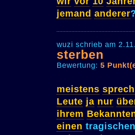
wir
vor
10
Jahre
jemand
anderer
wuzi schrieb am 2.11
sterben
Bewertung:
5 Punkt(
meistens
sprec
Leute
ja
nur
übe
ihrem
Bekannten
einen
tragische