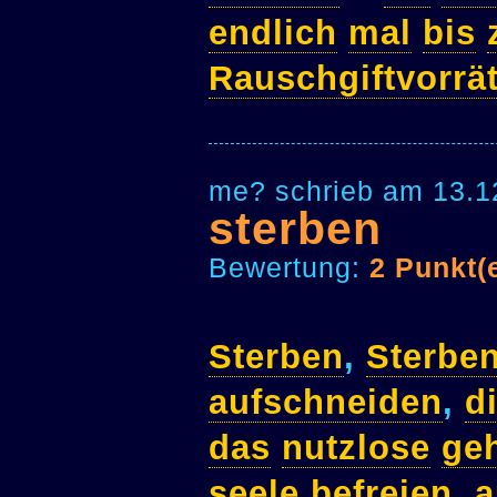
endlich
mal
bis
Rauschgiftvorrä
me? schrieb am 13.1
sterben
Bewertung:
2 Punkt(
Sterben
,
Sterbe
aufschneiden
,
d
das
nutzlose
ge
seele
befreien
,
a