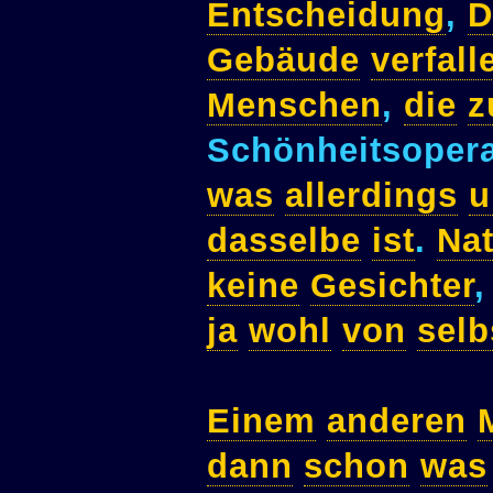
Entscheidung
,
D
Gebäude
verfall
Menschen
,
die
z
Schönheitsoper
was
allerdings
u
dasselbe
ist
.
Nat
keine
Gesichter
ja
wohl
von
selb
Einem
anderen
dann
schon
was