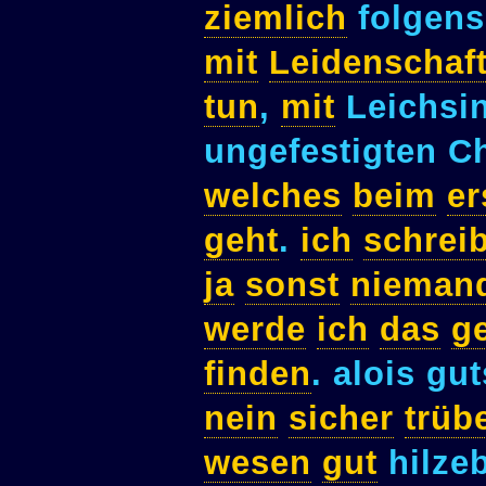
ziemlich
folgen
mit
Leidenschaf
tun
,
mit
Leichsi
ungefestigten C
welches
beim
er
geht
.
ich
schrei
ja
sonst
nieman
werde
ich
das
g
finden
. alois gu
nein
sicher
trüb
wesen
gut
hilze