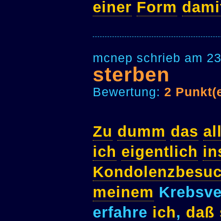
einer
Form
dami
mcnep schrieb am 23
sterben
Bewertung:
2 Punkt(
Zu
dumm
das
al
ich
eigentlich
in
Kondolenzbesu
meinem
Krebsve
erfahre
ich
,
daß