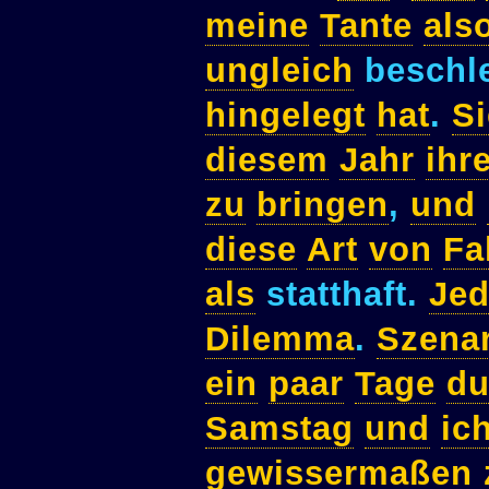
meine
Tante
als
ungleich
beschl
hingelegt
hat
.
Si
diesem
Jahr
ihr
zu
bringen
,
und
diese
Art
von
Fa
als
statthaft.
Jed
Dilemma
.
Szena
ein
paar
Tage
du
Samstag
und
ic
gewissermaßen