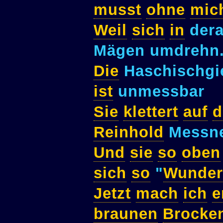
musst
ohne
mic
Weil
sich
in
dera
Mägen umdrehn
Die
Haschischgi
ist
unmessbar
Sie
klettert
auf
d
Reinhold
Messn
Und
sie
so
oben
sich
so
"
Wunder
Jetzt
mach
ich
e
braunen
Brocke