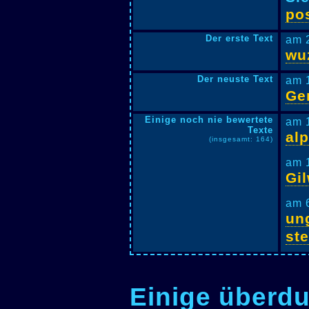
pos
Der erste Text
am 
wu
Der neuste Text
am 
Ge
Einige noch nie bewertete
am 
Texte
al
(insgesamt: 164)
am 
Gi
am 
un
st
Einige überdu