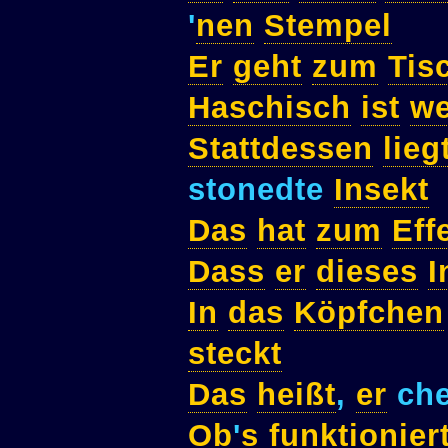
'
nen
Stempel
Er
geht
zum
Tis
Haschisch
ist
w
Stattdessen
lieg
stonedte
Insekt
Das
hat
zum
Eff
Dass
er
dieses
I
In
das
Köpfchen
steckt
Das
heißt
,
er
ch
Ob
'
s
funktionier