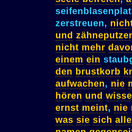
seifenblasenpla
zerstreuen,
nich
und
zähneputze
nicht
mehr
davo
einem
ein
staub
den
brustkorb
kn
aufwachen
,
nie
hören
und
wiss
ernst
meint
,
nie
was
sie
sich
alle
namen
gegensei