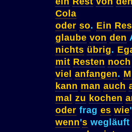
ein
Rest
von
de
Cola
oder
so
.
Ein
Res
glaube
von
den
nichts
übrig
.
Eg
mit
Resten
noch
viel
anfangen
.
M
kann
man
auch
mal
zu
kochen
a
oder
frag
es
wie
'
wenn
'
s
wegläuf