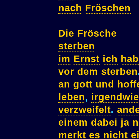
nach
Fröschen
Die
Frösche
sterben
im
Ernst
ich
hab
vor
dem
sterben
an
gott
und
hoff
leben
,
irgendwie
verzweifelt
.
ande
einem
dabei
ja
n
merkt
es
nicht
e