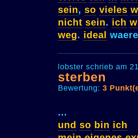
sein
,
so
vieles
w
nicht
sein
.
ich
w
weg
.
ideal
waer
lobster schrieb am 2
sterben
Bewertung:
3 Punkt(
...
und
so
bin
ich
mein
eigenes
ex