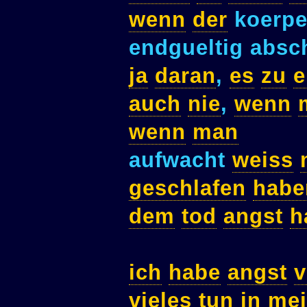
wenn
der
koerpe
endgueltig absc
ja
daran
,
es
zu
e
auch
nie
,
wenn
wenn
man
aufwacht
weiss
geschlafen
habe
dem
tod
angst
h
ich
habe
angst
v
vieles
tun
in
me