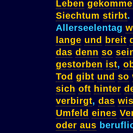
Leben
gekomme
Siechtum
stirbt
Allerseelentag
w
lange
und
breit
das
denn
so
sei
gestorben
ist
,
o
Tod
gibt
und
so
sich
oft
hinter
d
verbirgt
,
das
wi
Umfeld
eines
Ve
oder
aus
berufl