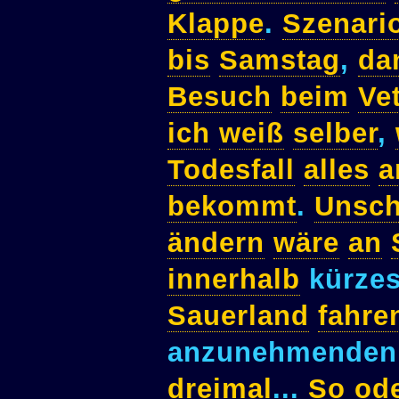
Klappe
.
Szenari
bis
Samstag
,
da
Besuch
beim
Vet
ich
weiß
selber
,
Todesfall
alles
a
bekommt
.
Unsc
ändern
wäre
an
innerhalb
kürzes
Sauerland
fahre
anzunehmenden
dreimal
...
So
od