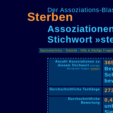
Der Assoziations-Blas
Sterben
Assoziationen
Stichwort »st
Startseite/Infos
|
Statistik
|
Hilfe & Häufige Frage
Anzahl Assoziationen zu
36
diesem Stichwort
(einige
Be
Beispiele folgen
unten
)
Sc
bew
Durchschnittliche Textlänge
27
Durchschnittliche
0,
Bewertung
un
Si