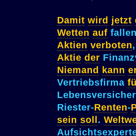
Damit
wird
jetzt
Wetten
auf
falle
Aktien
verboten
Aktie
der
Finanzv
Niemand
kann
e
Vertriebsfirma
f
Lebensversiche
Riester-
Renten
-
sein
soll
.
Weltwe
Aufsichtsexper