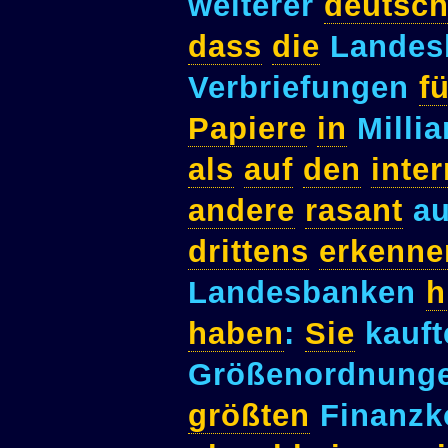
weiterer
deutsch
dass
die
Landes
Verbriefungen
f
Papiere
in
Millia
als
auf
den
inte
andere
rasant
au
drittens
erkenne
Landesbanken
h
haben
:
Sie
kauft
Größenordnung
größten
Finanzk