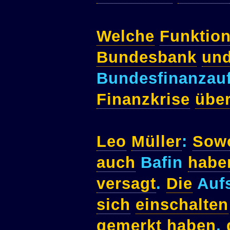
Welche
Funktio
Bundesbank
un
Bundesfinanzauf
Finanzkrise
übe
Leo
Müller
:
Sow
auch
Bafin
habe
versagt
.
Die
Auf
sich
einschalten
gemerkt
haben
,