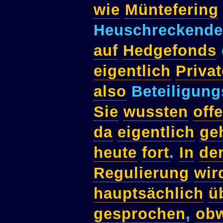
wie
Müntefering
Heuschreckende
auf
Hedgefonds
eigentlich
Privat
also
Beteiligung
Sie
wussten
off
da
eigentlich
ge
heute
fort
.
In
de
Regulierung
wir
hauptsächlich
ü
gesprochen
,
ob