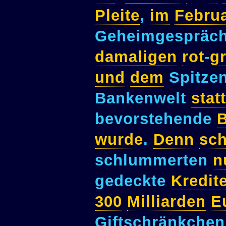
Pleite
,
im
Febru
Geheimgespräc
damaligen
rot
-
g
und
dem
Spitze
Bankenwelt
statt
bevorstehende
B
wurde
.
Denn
sc
schlummerten
n
gedeckte
Kredit
300
Milliarden
E
Giftschränkche