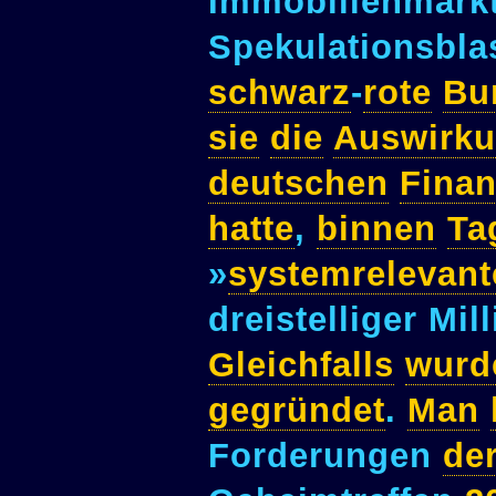
Immobilienmark
Spekulationsbl
schwarz
-
rote
Bu
sie
die
Auswirk
deutschen
Fina
hatte
,
binnen
Ta
»
systemrelevant
dreistelliger Mi
Gleichfalls
wurd
gegründet
.
Man
Forderungen
de