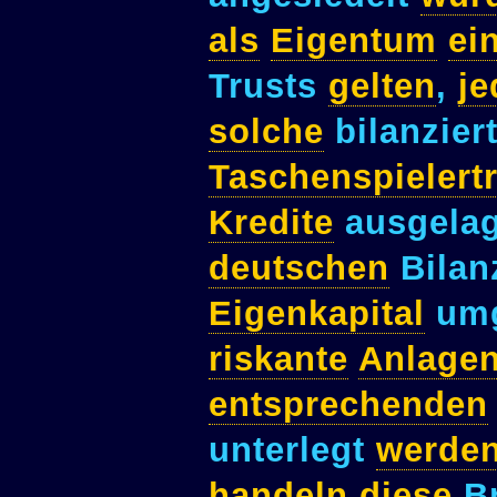
als
Eigentum
ei
Trusts
gelten
,
j
solche
bilanzier
Taschenspielertr
Kredite
ausgela
deutschen
Bilan
Eigenkapital
umg
riskante
Anlage
entsprechenden
unterlegt
werde
handeln
diese
Br