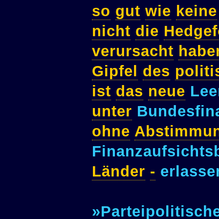
so
gut
wie
keine
nicht
die
Hedgef
verursacht
habe
Gipfel
des
polit
ist
das
neue
Lee
unter
Bundesfin
ohne
Abstimmu
Finanzaufsicht
Länder
-
erlass
»Parteipolitisch