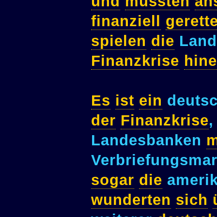
und
mussten
an
finanziell
gerette
spielen
die
Land
Finanzkrise
hine
Es
ist
ein
deuts
der
Finanzkrise
Landesbanken
m
Verbriefungsma
sogar
die
amerik
wunderten
sich