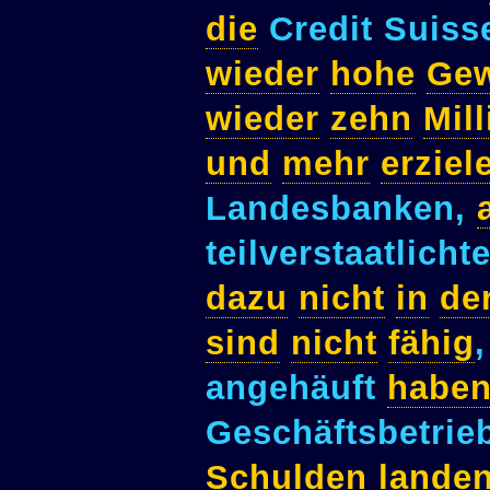
die
Credit Suis
wieder
hohe
Ge
wieder
zehn
Mil
und
mehr
erziel
Landesbanken,
teilverstaatlicht
dazu
nicht
in
de
sind
nicht
fähig
angehäuft
habe
Geschäftsbetrie
Schulden
lande