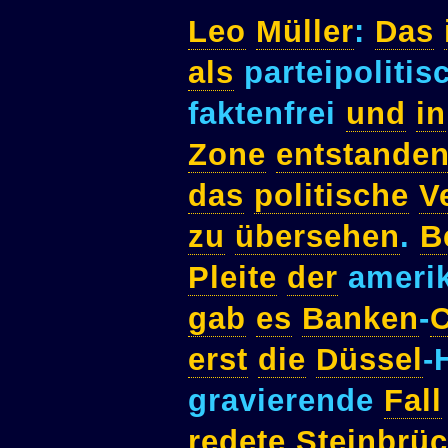
Leo
Müller
:
Das
als
parteipolitis
faktenfrei
und
in
Zone
entstande
das
politische
V
zu
übersehen
.
B
Pleite
der
ameri
gab
es
Banken
-
erst
die
Düssel
-
gravierende
Fall
redete
Steinbrü