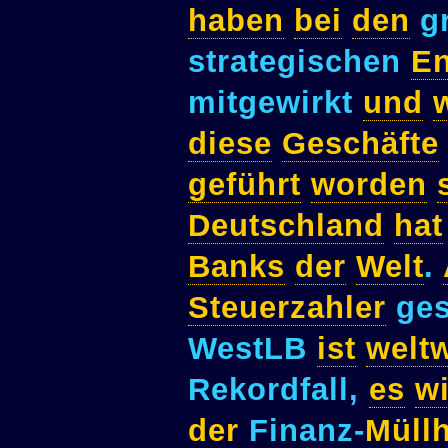
haben
bei
den
gr
strategischen
En
mitgewirkt
und
diese
Geschäfte
geführt
worden
Deutschland
hat
Banks
der
Welt
.
Steuerzahler
ges
WestLB
ist
weltw
Rekordfall,
es
w
der
Finanz-
Müll