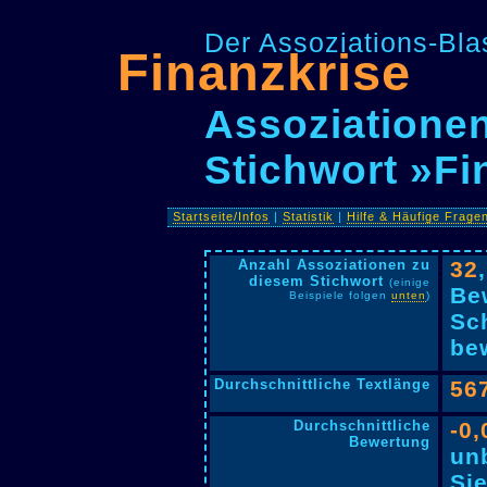
Der Assoziations-Blas
Finanzkrise
Assoziationen
Stichwort »Fi
Startseite/Infos
|
Statistik
|
Hilfe & Häufige Frage
Anzahl Assoziationen zu
32
diesem Stichwort
(einige
Be
Beispiele folgen
unten
)
Sc
bew
Durchschnittliche Textlänge
56
Durchschnittliche
-0,
Bewertung
un
Si