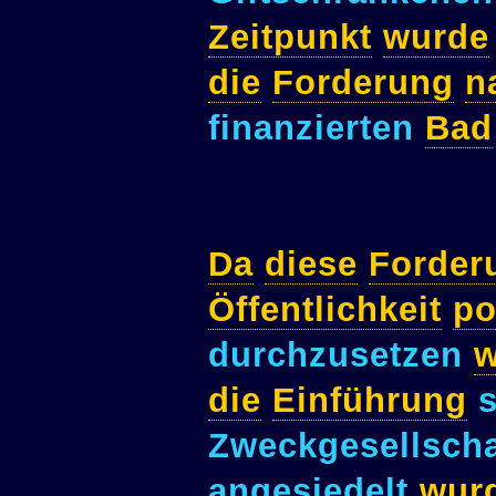
Zeitpunkt
wurde
die
Forderung
n
finanzierten
Bad
Da
diese
Forder
Öffentlichkeit
po
durchzusetzen
w
die
Einführung
s
Zweckgesellsch
angesiedelt
wur