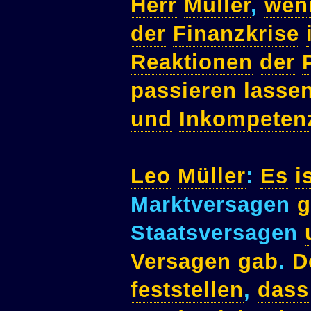
Herr
Müller
,
wen
der
Finanzkrise
Reaktionen
der
passieren
lasse
und
Inkompeten
Leo
Müller
:
Es
i
Marktversagen
g
Staatsversagen
Versagen
gab
.
D
feststellen
,
dass