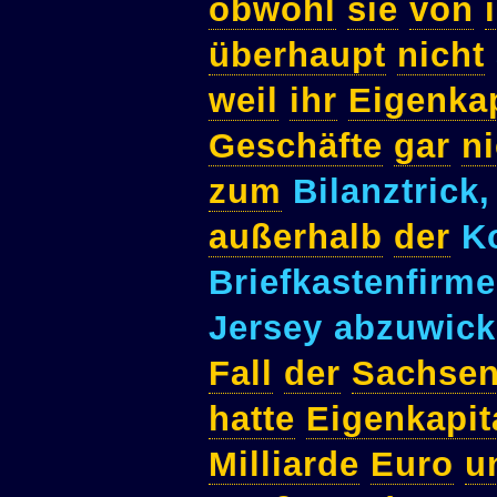
obwohl
sie
von
überhaupt
nicht
weil
ihr
Eigenkap
Geschäfte
gar
ni
zum
Bilanztrick
außerhalb
der
Ko
Briefkastenfirm
Jersey abzuwick
Fall
der
Sachse
hatte
Eigenkapit
Milliarde
Euro
u