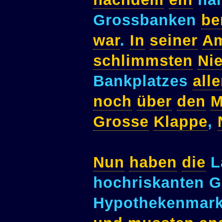
Grossbanken
be
war
.
In
seiner
Am
schlimmsten
Ni
Bankplatzes
alle
noch
über
den
M
Grosse
Klappe
,
Nun
haben
die
L
hochriskanten 
Hypothekenmar