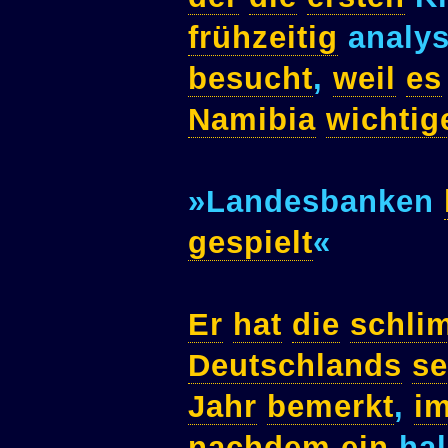
frühzeitig
analys
besucht
,
weil
es
Namibia
wichtig
»Landesbanken
gespielt
«
Er
hat
die
schli
Deutschlands
se
Jahr
bemerkt
,
i
nachdem
ein
ha