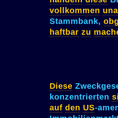
vollkommen
una
Stammbank,
obg
haftbar
zu
mach
Diese
Zweckgese
konzentrierten
s
auf
den
US
-amer