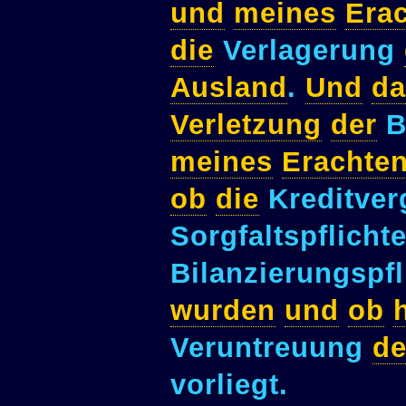
und
meines
Era
die
Verlagerung
Ausland
.
Und
da
Verletzung
der
B
meines
Erachte
ob
die
Kreditver
Sorgfaltspflicht
Bilanzierungspfl
wurden
und
ob
Veruntreuung
de
vorliegt.