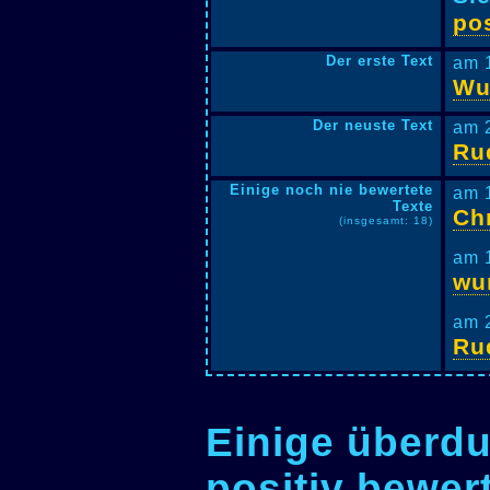
pos
Der erste Text
am 
Wu
Der neuste Text
am 
Ru
Einige noch nie bewertete
am 
Texte
Chr
(insgesamt: 18)
am 
wu
am 
Ru
Einige überdu
positiv bewer