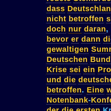
dass
Deutschla
nicht
betroffen
s
doch
nur
daran
,
bevor
er
dann
di
gewaltigen
Sum
Deutschen
Bund
Krise
sei
ein
Pr
und
die
deutsch
betroffen
.
Eine
w
Notenbank
-
Konf
der
die
ersten
Kr