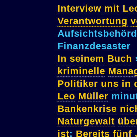
Interview
mit
Le
Verantwortung
v
Aufsichtsbehör
Finanzdesaster
In
seinem
Buch
kriminelle
Mana
Politiker
uns
in
Leo
Müller
minu
Bankenkrise
nic
Naturgewalt
übe
ist
:
Bereits
fünf