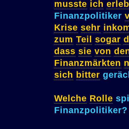
musste
ich
erle
Finanzpolitiker
Krise
sehr
inkom
zum
Teil
sogar
d
dass
sie
von
de
Finanzmärkten
n
sich
bitter
geräc
Welche
Rolle
spi
Finanzpolitiker?