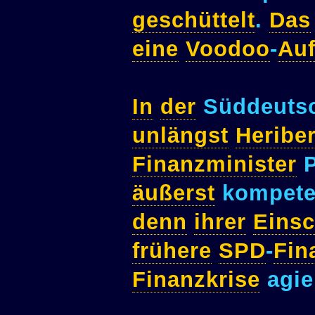
geschüttelt
.
Das
eine
Voodoo
-
Auf
In
der
Süddeuts
unlängst
Heriber
Finanzminister
P
äußerst
kompete
denn
ihrer
Eins
frühere
SPD
-
Fin
Finanzkrise
agie