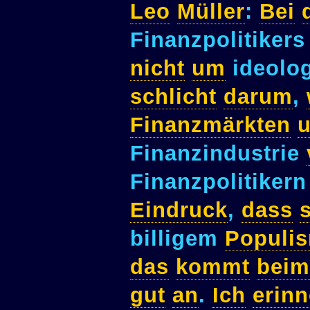
Leo
Müller
:
Bei
Finanzpolitiker
nicht
um
ideolo
schlicht
darum
,
Finanzmärkten
Finanzindustrie
Finanzpolitiker
Eindruck
,
dass
billigem
Populi
das
kommt
beim
gut
an
.
Ich
erinn