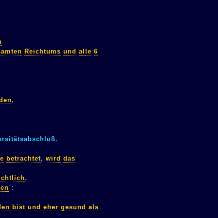
n
samten
Reichtums
und
alle
6
iden
,
rsitätsabschluß.
e
betrachtet
,
wird
das
ichtlich
.
ken
:
den
bist
und
eher
gesund
als