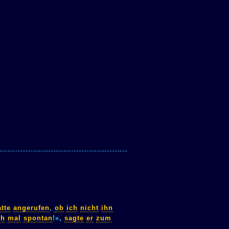
tte
angerufen
,
ob
ich
nicht
ihn
ch
mal
spontan
!«,
sagte
er
zum