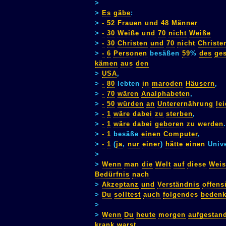
>
>
Es
gäbe
:
>
-
52
Frauen
und
48
Männer
>
-
30
Weiße
und
70
nicht
Weiße
>
-
30
Christen
und
70
nicht
Christe
>
-
6
Personen
besäßen
59
%
des
ge
kämen
aus
den
>
USA
,
>
-
80
lebten
in
maroden
Häusern
,
>
-
70
wären
Analphabeten
,
>
-
50
würden
an
Unterernährung
le
>
-
1
wäre
dabei
zu
sterben
,
>
-
1
wäre
dabei
geboren
zu
werden
.
>
-
1
besäße
einen
Computer
,
>
-
1
(
ja
,
nur
einer
)
hätte
einen
Unive
>
>
Wenn
man
die
Welt
auf
diese
Weis
Bedürfnis
nach
>
Akzeptanz
und
Verständnis
offens
>
Du
solltest
auch
folgendes
beden
>
>
Wenn
Du
heute
morgen
aufgestan
krank
warst
,