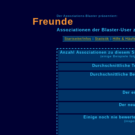
Der Assoziations-Blaster präsentiert:
Freunde
Assoziationen der Blaster-User
Startseite/Infos
|
Statistik
|
Hilfe & Häuf
Anzahl Assoziationen zu diesem S
(einige Beispiele fo
Durchschnittliche T
Durchschnittliche B
Der e
Der neu
Einige noch nie bewerte
(insge