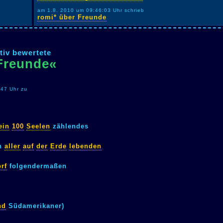
am 1.8. 2010 um 09:46:03 Uhr schrieb
romi* über Freunde
tiv bewertete
Freunde«
:47 Uhr zu
ein
100
Seelen
zählendes
en
aller
auf
der
Erde
lebenden
rf
folgendermaßen
nd
Südamerikaner)