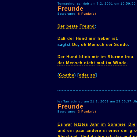
Tomsteiner schrieb am 7.2. 2001 um 19:59:50
Freunde
Bewertung:
6 Punkt(e)
Der
beste
Freund
:
Daß
der
Hund
mir
lieber
ist
,
sagtst
Du
,
oh
Mensch
sei
Sünde
.
Der
Hund
blieb
mir
im
Sturme
treu
,
der
Mensch
nicht
mal
im
Winde
.
(
Goethe
) [
oder
so
]
leaffan schrieb am 21.2. 2003 um 23:50:37 Uh
Freunde
Bewertung:
3 Punkt(e)
Es
war
letztes
Jahr
im
Sommer
.
Die
und
ein
paar
andere
in
einer
der
gr
Abschied
.
Und
da
bin
ich
das
mal
g