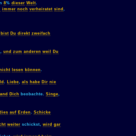
en
8
%
dieser
Welt
.
d
immer
noch
verheiratet
sind
,
,
bist
Du
direkt
zweifach
t
,
und
zum
anderen
weil
Du
nicht
lesen
können
.
ld
.
Liebe
,
als
habe
Dir
nie
and
Dich
beobachte.
Singe
,
dies
auf
Erden
.
Schicke
cht
weiter
schickst,
wird
gar