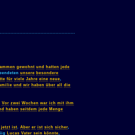
sammen
gewohnt
und
hatten
jede
eendeten
unsere
besondere
tte
für
viele
Jahre
eine
neue
,
amilie
und
wir
haben
über
all
die
.
Vor
zwei
Wochen
war
ich
mit
ihm
nd
haben
seitdem
jede
Menge
jetzt
ist
.
Aber
er
ist
sich
sicher
,
ßig
Lucas
Vater
sein
könnte
,