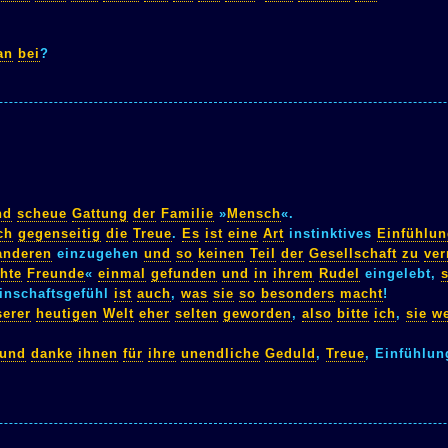
an
bei
?
nd
scheue
Gattung
der
Familie
»
Mensch
«.
ch
gegenseitig
die
Treue
.
Es
ist
eine
Art
instinktives
Einfühlu
anderen
einzugehen
und
so
keinen
Teil
der
Gesellschaft
zu
ver
hte
Freunde
«
einmal
gefunden
und
in
ihrem
Rudel
eingelebt,
nschaftsgefühl
ist
auch
,
was
sie
so
besonders
macht
!
serer
heutigen
Welt
eher
selten
geworden
,
also
bitte
ich
,
sie
w
und
danke
ihnen
für
ihre
unendliche
Geduld
,
Treue
, Einfühlu