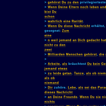
>
gehörst
Du
zu
den
privilegiertest
>
Wenn
Deine
Eltern
noch
leben
un
bist
Du
schon
>
wahrlich
eine
Rarität
.
>
Wenn
Du
diese
Nachricht
erhältst
gesegnet:
Zum
eine
>
n
weil
jemand
an
Dich
gedacht
ha
nicht
zu
den
zwei
>
Milliarden
Menschen
gehörst
,
die
>
>
Arbeite
,
als
bräuchtest
Du
kein
Ge
jemand
etwas
>
zu
leide
getan
.
Tanze
,
als
ob
niem
als
ob
niemand
>
Dir
zuhöre.
Lebe
,
als
sei
das
Para
dieses
Nachricht
>
an
Deine
Freunde
.
Wenn
Du
sie
ni
nichts