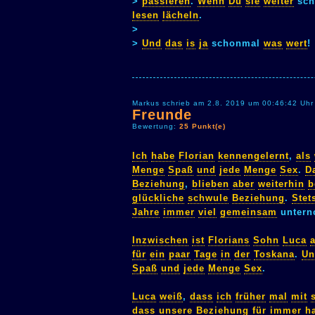
>
passieren
.
Wenn
Du
sie
weiter
sch
lesen
lächeln
.
>
>
Und
das
is
ja
schonmal
was
wert
! 
Markus schrieb am 2.8. 2019 um 00:46:42 Uhr
Freunde
Bewertung:
25 Punkt(e)
Ich
habe
Florian
kennengelernt
,
als
Menge
Spaß
und
jede
Menge
Sex
.
D
Beziehung
,
blieben
aber
weiterhin
b
glückliche
schwule
Beziehung
.
Stet
Jahre
immer
viel
gemeinsam
untern
Inzwischen
ist
Florians
Sohn
Luca
für
ein
paar
Tage
in
der
Toskana
.
Un
Spaß
und
jede
Menge
Sex
.
Luca
weiß
,
dass
ich
früher
mal
mit
dass
unsere
Beziehung
für
immer
h