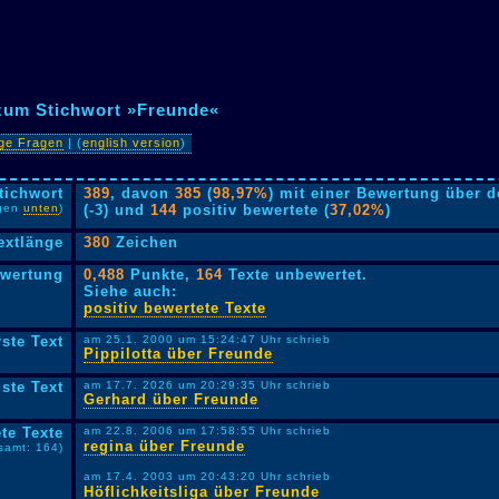
 zum Stichwort »Freunde«
ige Fragen
| (
english version
)
tichwort
389
, davon
385
(
98,97%
) mit einer Bewertung über 
lgen
unten
)
(-3) und
144
positiv bewertete (
37,02%
)
extlänge
380
Zeichen
ewertung
0,488
Punkte,
164
Texte unbewertet.
Siehe auch:
positiv bewertete Texte
rste Text
am 25.1. 2000 um 15:24:47 Uhr schrieb
Pippilotta über Freunde
ste Text
am 17.7. 2026 um 20:29:35 Uhr schrieb
Gerhard über Freunde
te Texte
am 22.8. 2006 um 17:58:55 Uhr schrieb
regina über Freunde
samt: 164)
am 17.4. 2003 um 20:43:20 Uhr schrieb
Höflichkeitsliga über Freunde