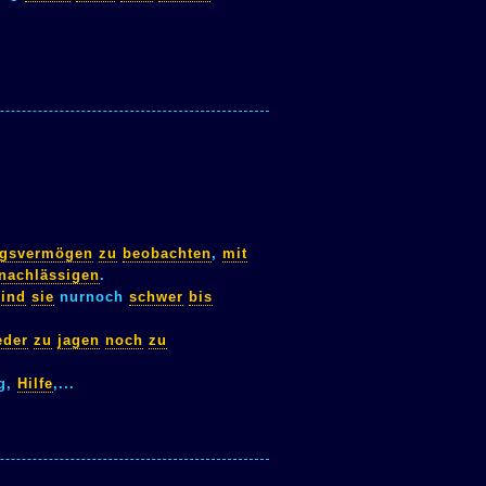
ngsvermögen
zu
beobachten
,
mit
nachlässigen
.
sind
sie
nurnoch
schwer
bis
eder
zu
jagen
noch
zu
ng,
Hilfe
,...