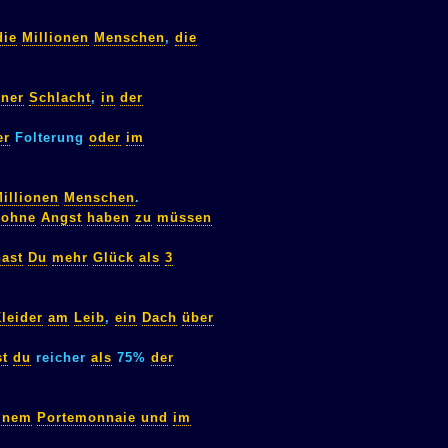
die
Millionen
Menschen
,
die
.
iner
Schlacht
,
in
der
er
Folterung
oder
im
illionen
Menschen
.
ohne
Angst
haben
zu
müssen
hast
Du
mehr
Glück
als
3
leider
am
Leib
,
ein
Dach
über
st
du
reicher
als
75%
der
inem
Portemonnaie
und
im