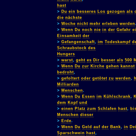
hast
>
Du
ein
besseres
Los
gezogen
als
die
nächste
>
Woche
nicht
mehr
erleben
werden
>
Wenn
Du
noch
nie
in
der
Gefahr
e
Einsamkeit
der
>
Gefangenschaft
,
im
Todeskampf
d
Schraubstock
des
Hungers
>
warst
,
geht
es
Dir
besser
als
500
M
>
Wenn
Du
zur
Kirche
gehen
kannst
bedroht
,
>
gefoltert
oder
getötet
zu
werden
,
Milliarden
>
Menschen
.
>
Wenn
Du
Essen
im
Kühlschrank
,
K
dem
Kopf
und
>
einen
Platz
zum
Schlafen
hast
,
bi
Menschen
dieser
>
Erde
.
>
Wenn
Du
Geld
auf
der
Bank
,
in
De
Sparschwein
hast
,