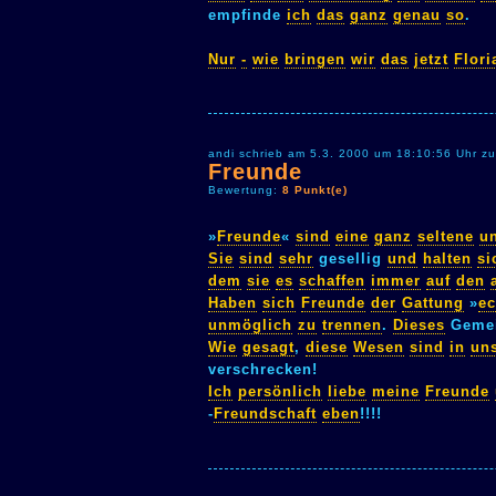
empfinde
ich
das
ganz
genau
so
.
Nur
-
wie
bringen
wir
das
jetzt
Flori
andi schrieb am 5.3. 2000 um 18:10:56 Uhr zu
Freunde
Bewertung:
8 Punkt(e)
»
Freunde
«
sind
eine
ganz
seltene
u
Sie
sind
sehr
gesellig
und
halten
si
dem
sie
es
schaffen
immer
auf
den
Haben
sich
Freunde
der
Gattung
»
ec
unmöglich
zu
trennen
.
Dieses
Gemei
Wie
gesagt
,
diese
Wesen
sind
in
un
verschrecken!
Ich
persönlich
liebe
meine
Freunde
-
Freundschaft
eben
!!!!