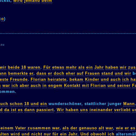
ickst,
wird
jemand
beim
:
o
)
 zu
wir
beide
18
waren
.
Für
etwas
mehr
als
ein
Jahr
haben
wir
zu
ann
bemerkte
er
,
dass
er
doch
eher
auf
Frauen
stand
und
wir
b
este
Freunde
.
Florian
heiratete
,
bekam
Kinder
und
auch
ich
ha
s
war
ich
aber
auch
in
engem
Kontakt
mit
Florian
und
seiner
F
ommen.
auch
schon
18
und
ein
wunderschöner, stattlicher junger
Mann
d
da
ist
es
dann
passiert
.
Wir
haben
uns
ineinander
verliebt
u
seinem
Vater
zusammen
war
,
als
der
genauso
alt
war
,
wie
er
es
alten
wird
und
nicht
nur
für
ein
Jahr
.
Und
obwohl
ich
altersmä