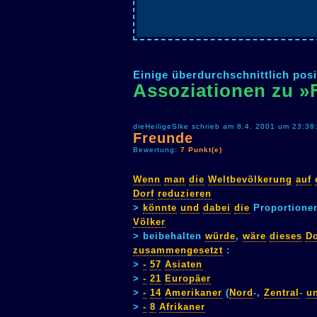
Einige überdurchschnittlich posi
Assoziationen zu »
dieHeiligeSlke schrieb am 8.4. 2001 um 23:38
Freunde
Bewertung:
7 Punkt(e)
Wenn
man
die
Weltbevölkerung
auf
Dorf
reduzieren
>
könnte
und
dabei
die
Proportion
Völker
> beibehalten
würde
,
wäre
dieses
Do
zusammengesetzt
:
>
-
57
Asiaten
>
-
21
Europäer
>
-
14
Amerikaner
(
Nord
-,
Zentral
-
u
>
-
8
Afrikaner