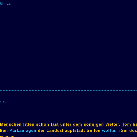
 Uhr zu
r zu
Menschen
litten
schon
fast
unter
dem
sonnigen
Wetter
.
Tom
ha
oßen
Parkanlagen
der
Landeshauptstadt
treffen
wöllte. »
Sei
do
ewesen
.