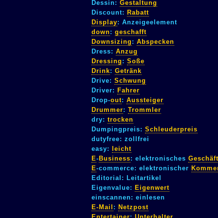
Dessin:
Gestaltung
Discount:
Rabatt
Display
: Anzeigeelement
down
:
geschafft
Downsizing
:
Abspecken
Dress:
Anzug
Dressing
:
Soße
Drink
:
Getränk
Drive:
Schwung
Driver:
Fahrer
Drop-
out
:
Aussteiger
Drummer
:
Trommler
dry:
trocken
Dumpingpreis:
Schleuderpreis
dutyfree: zollfrei
easy:
leicht
E
-
Business
: elektronisches
Geschäf
E
-commerce: elektronischer
Komme
Editorial: Leitartikel
Eigenvalue:
Eigenwert
einscannen: einlesen
E-Mail
:
Netzpost
Entertainer
:
Unterhalter