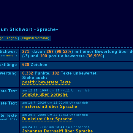
 zum Stichwort »Sprache«
ige Fragen
| (
english version
)
tichwort
271
, davon
267
(
98,52%
) mit einer Bewertung über 
lgen
unten
)
(-3) und
100
positiv bewertete (
36,90%
)
extlänge
629
Zeichen
ewertung
0,332
Punkte,
102
Texte unbewertet.
Siehe auch:
positiv bewertete Texte
rste Text
am 12.12. 1999 um 12:44:11 Uhr schrieb
Shabde über Sprache
ste Text
am 18.7. 2026 um 12:02:48 Uhr schrieb
misterschitt über Sprache
te Texte
am 26.8. 2006 um 22:13:43 Uhr schrieb
Dunkelrot über Sprache
samt: 102)
am 24.11. 2007 um 13:44:14 Uhr schrieb
Johannes Dornseiff über Sprache