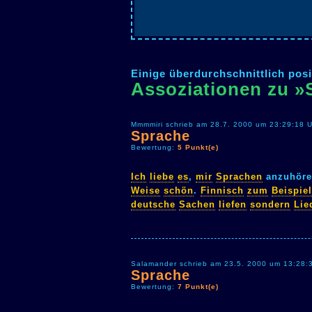
Einige überdurchschnittlich posi
Assoziationen zu »
Mmmmiri schrieb am 28.7. 2000 um 23:29:18 U
Sprache
Bewertung:
5 Punkt(e)
Ich
liebe
es
,
mir
Sprachen
anzuhör
Weise
schön
.
Finnisch
zum
Beispiel
deutsche
Sachen
liefen
sondern
Lie
Salamander schrieb am 23.5. 2000 um 13:28:
Sprache
Bewertung:
7 Punkt(e)