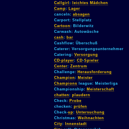
Callgirl
:
leichtes
Mädchen
Camp
:
Lager
canceln:
absagen
Carport: Stellplatz
Cartoon
: Bilderwitz
Carwash: Autowäsche
cash
:
bar
Cashflow: Überschuß
Caterer: Versorgungsunternehmer
Catering:
Versorgung
CD-player
:
CD
-
Spieler
Center
:
Zentrum
Challenge:
Herausforderung
Champion
:
Meister
Champions
league: Meisterliga
Championship:
Meisterschaft
chatten
:
plaudern
Check:
Probe
checken:
prüfen
Check-
up
:
Untersuchung
Christmas:
Weihnachten
City
:
Innenstadt