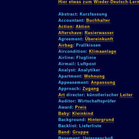
Hier
etwas
zum
Wieder
-
Deutsch
-
Ler
Abstract: Kurzfassung
Accountant:
Buchhalter
Action
:
Aktion
Aftershave
:
Rasierwasser
Agreement:
Übereinkunft
Airbag
: Prallkissen
Aircondition:
Klimaanlage
Airline: Fluglinie
Airmail: Luftpost
Analyst: Analytiker
Apartment:
Wohnung
Appeasement:
Anpassung
Approach:
Zugang
Art
director: künstlerischer
Leiter
Auditor: Wirtschaftsprüfer
Award:
Preis
Baby
:
Kleinkind
Background:
Hintergrund
Backlist: Lieferliste
Band
:
Gruppe
Basement: Untergeschoß