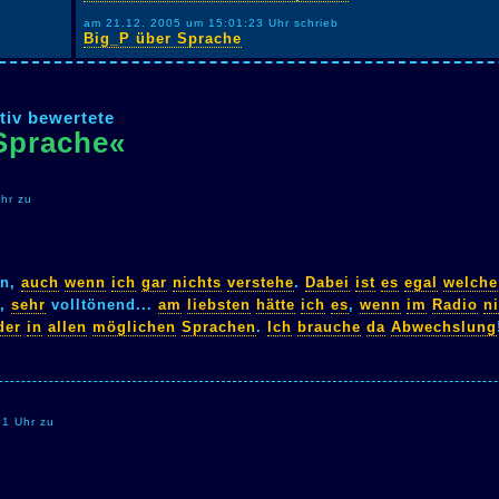
am 21.12. 2005 um 15:01:23 Uhr schrieb
Big_P über Sprache
tiv bewertete
Sprache«
hr zu
en,
auch
wenn
ich
gar
nichts
verstehe
.
Dabei
ist
es
egal
welche
,
sehr
volltönend...
am
liebsten
hätte
ich
es
,
wenn
im
Radio
n
der
in
allen
möglichen
Sprachen
.
Ich
brauche
da
Abwechslung
31 Uhr zu