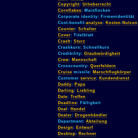
Copyright
:
Urheberrecht
Cornflakes
: Maisflocken
Corporate identity: Firmenidentität
Cost-benefit-
analyse
:
Kosten
-
Nutzen
Counter
:
Schalter
Cover
: Titelblatt
Crash
:
Sturz
Crashkurs: Schnellkurs
Credibility:
Glaubwürdigkeit
Crew
:
Mannschaft
Crosscountry:
Querfeldein
Cruise
missile:
Marschflugkörper
Customer
service
:
Kundendienst
Daddy
:
Papa
Darling
:
Liebling
Date
:
Treffen
Deadline
: Fälligkeit
Deal
:
Handel
Dealer
:
Drogenhändler
Department:
Abteilung
Design
:
Entwurf
Desktop
:
Rechner