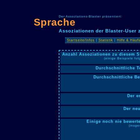
Der Assoziations-Blaster präsentiert:
Sprache
Assoziationen der Blaster-User
Startseite/Infos
|
Statistik
|
Hilfe & Häuf
Anzahl Assoziationen zu diesem S
(einige Beispiele fo
Durchschnittliche T
Durchschnittliche B
Der e
Der neu
Einige noch nie bewerte
(insge